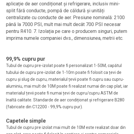
aplicație de aer condiționat și refrigerare, inclusiv mini-
split fără conducte, pompă de căldură și unități
centralizate cu conducte de aer. Presiune nominală: 2100
până la 7000 PSI, mult mai mult decât 700 PSI necesar
pentru R410. 7. Izolația pe care o producem singuri, putem
imprima numele companiei dvs., dimensiunea, metrii etc.
99,9% cupru pur
Tubul de cupru pre-izolat poate fi personalizat 1-50M, capătul
tubului de cupru pre-izolat de 1-10m poate fi folosit ca țevi de
cupru și slug de cupru, materialul țevii poate fi cupru sau cupru-
aluminiu, mai mult de 10M poate fi realizat numai din cap plat, iar
materialul țevii poate fi numai țevi de cupru/cupru ASTM de
înaltă calitate. Standarde de aer condiționat și refrigerare B280
(fabricate din C12200 - 99,9% cupru pur).
Capetele simple
Tubul de cupru pre izolat mai mult de 10M este realizat doar din