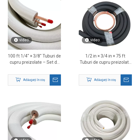
video
video
100 ft 1/4″ × 3/8″ Tuburi de
1/2 in × 3/4 in × 75 ft
cupru preizolate – Set de
Tuburi de cupru preizolate
linii de refrigerare HVAC
– Set de conducte de
agent frigorific HVAC
Adăugați în coș
Adăugați în coș