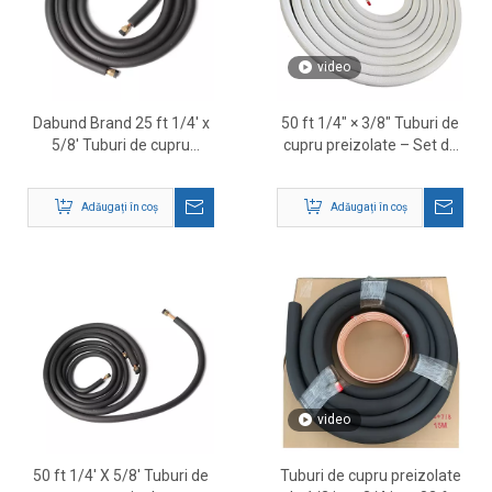
video
Dabund Brand 25 ft 1/4' x
50 ft 1/4″ × 3/8″ Tuburi de
5/8' Tuburi de cupru
cupru preizolate – Set de
preizolate – Furnizor de
linii de refrigerare HVAC
set de mini split line HVAC
Adăugați în coș
Adăugați în coș
video
50 ft 1/4' X 5/8' Tuburi de
Tuburi de cupru preizolate