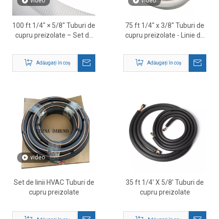
video
video
100 ft 1/4″ × 5/8″ Tuburi de
75 ft 1/4″ x 3/8″ Tuburi de
cupru preizolate – Set de
cupru preizolate - Linie de
linii frigorifice HVAC
refrigerare HVAC pentru
sisteme mini Split
Adăugați în coș
Adăugați în coș
video
Set de linii HVAC Tuburi de
35 ft 1/4' X 5/8' Tuburi de
cupru preizolate
cupru preizolate