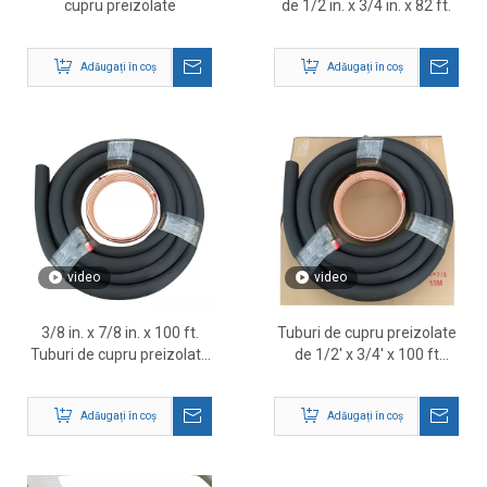
cupru preizolate
de 1/2 in. x 3/4 in. x 82 ft.
Adăugați în coș
Adăugați în coș
video
video
3/8 in. x 7/8 in. x 100 ft.
Tuburi de cupru preizolate
Tuburi de cupru preizolate
de 1/2' x 3/4' x 100 ft
pentru sisteme HVAC
pentru sisteme HVAC și
aer condiționat
Adăugați în coș
Adăugați în coș