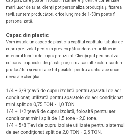
cap plat, care poate fi folosit în șantiere și centre comerciale
mari, ușor de tăiat, clienții pot personaliza producția și fixarea
țevii, suntem producători, orice lungime de 1-50m poate fi
personalizată.
Capac din plastic
Vom instala un capac de plastic la capătul capătului tubului de
cupru pre-izolat pentru a preveni pătrunderea murdăriei în
interiorul tubului de cupru pre-izolat. Clienții pot personaliza
culoarea capacului din plastic, roșu, roz sau alte culori. suntem
producători și vom face tot posibilul pentru a satisface orice
nevoi ale clienților.
1/4 + 3/8 țeavă de cupru izolată pentru aparatul de aer
condiționat, utilizată pentru aparatele de aer condiționat
mini split de 0,75 TON - 1,0 TON.
1/4 + 1/2 țeavă de cupru izolată, folosită pentru aer
condiționat mini split de 1,5 tone - 2,0 tone.
1/4 + 5/8 Țevi de cupru izolate utilizate pentru sistemul
de aer condiționat split de 2,0 TON - 2,5 TON.