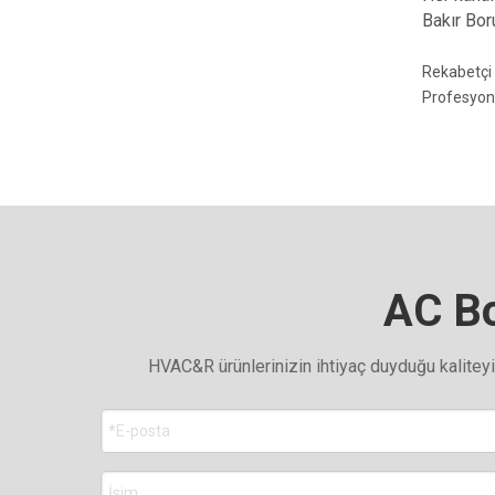
Bakır Bor
Rekabetçi f
Profesyone
AC Bo
HVAC&R ürünlerinizin ihtiyaç duyduğu kalite