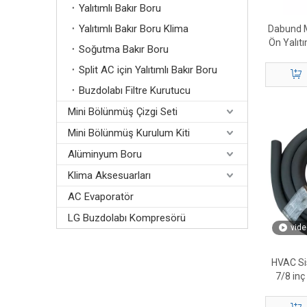
Yalıtımlı Bakır Boru
Yalıtımlı Bakır Boru Klima
Dabund M
Ön Yalıt
Soğutma Bakır Boru
Mini 
Split AC için Yalıtımlı Bakır Boru
Buzdolabı Filtre Kurutucu
Mini Bölünmüş Çizgi Seti
Mini Bölünmüş Kurulum Kiti
Alüminyum Boru
Klima Aksesuarları
AC Evaporatör
LG Buzdolabı Kompresörü
vide
HVAC Sis
7/8 inç 