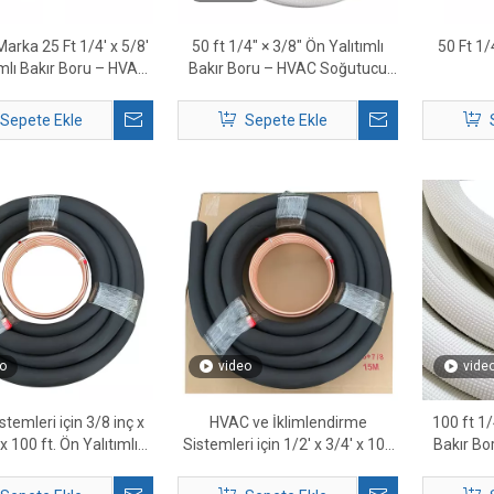
arka 25 Ft 1/4' x 5/8'
50 ft 1/4″ × 3/8″ Ön Yalıtımlı
50 Ft 1/
ımlı Bakır Boru – HVAC
Bakır Boru – HVAC Soğutucu
Bölünmüş Hat Seti
Akışkan Hattı Seti
Tedarikçisi
Sepete Ekle
Sepete Ekle
o
video
vide
temleri için 3/8 inç x
HVAC ve İklimlendirme
100 ft 1/
x 100 ft. Ön Yalıtımlı
Sistemleri için 1/2' x 3/4' x 100
Bakır B
Bakır Boru
ft Ön Yalıtımlı Bakır Boru
Akı