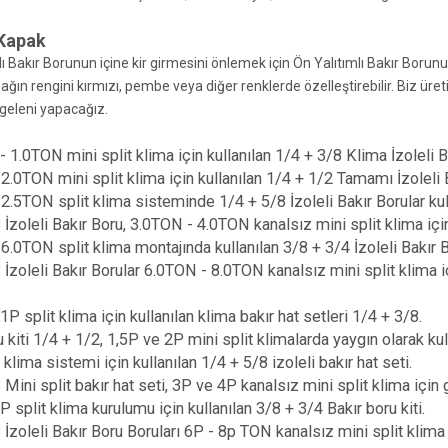
 Kapak
lı Bakır Borunun içine kir girmesini önlemek için Ön Yalıtımlı Bakır Boru
ağın rengini kırmızı, pembe veya diğer renklerde özelleştirebilir. Biz üreti
geleni yapacağız.
 1.0TON mini split klima için kullanılan 1/4 + 3/8 Klima İzoleli B
2.0TON mini split klima için kullanılan 1/4 + 1/2 Tamamı İzoleli 
2.5TON split klima sisteminde 1/4 + 5/8 İzoleli Bakır Borular kull
 İzoleli Bakır Boru, 3.0TON - 4.0TON kanalsız mini split klima için
6.0TON split klima montajında ​​kullanılan 3/8 + 3/4 İzoleli Bakır 
 İzoleli Bakır Borular 6.0TON - 8.0TON kanalsız mini split klima iç
P split klima için kullanılan klima bakır hat setleri 1/4 + 3/8.
 kiti 1/4 + 1/2, 1,5P ve 2P mini split klimalarda yaygın olarak kulla
klima sistemi için kullanılan 1/4 + 5/8 izoleli bakır hat seti.
Mini split bakır hat seti, 3P ve 4P kanalsız mini split klima için g
P split klima kurulumu için kullanılan 3/8 + 3/4 Bakır boru kiti.
 İzoleli Bakır Boru Boruları 6P - 8p TON kanalsız mini split klima i