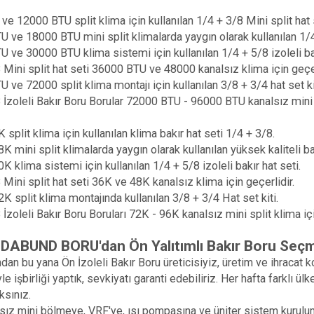
e 12000 BTU split klima için kullanılan 1/4 + 3/8 Mini split hat 
 ve 18000 BTU mini split klimalarda yaygın olarak kullanılan 1/4
 ve 30000 BTU klima sistemi için kullanılan 1/4 + 5/8 izoleli bak
 Mini split hat seti 36000 BTU ve 48000 kanalsız klima için geçer
 ve 72000 split klima montajı için kullanılan 3/8 + 3/4 hat set ki
 İzoleli Bakır Boru Borular 72000 BTU - 96000 BTU kanalsız mini sp
 split klima için kullanılan klima bakır hat seti 1/4 + 3/8.
K mini split klimalarda yaygın olarak kullanılan yüksek kaliteli ba
K klima sistemi için kullanılan 1/4 + 5/8 izoleli bakır hat seti.
 Mini split hat seti 36K ve 48K kanalsız klima için geçerlidir.
K split klima montajında ​​kullanılan 3/8 + 3/4 Hat set kiti.
 İzoleli Bakır Boru Boruları 72K - 96K kanalsız mini split klima içi
DABUND BORU'dan Ön Yalıtımlı Bakır Boru Seçm
ndan bu yana Ön İzoleli Bakır Boru üreticisiyiz, üretim ve ihracat
le işbirliği yaptık, sevkiyatı garanti edebiliriz. Her hafta farklı 
sınız.
sız mini bölmeye, VRF'ye, ısı pompasına ve üniter sistem kuru