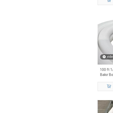
vide
100 ft 1
Bakır B
Ak