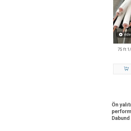
vide
75 ft 1/
Ön yalıt
perform
Dabund P