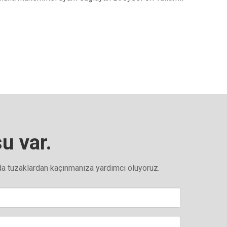
u var.
a tuzaklardan kaçınmanıza yardımcı oluyoruz.