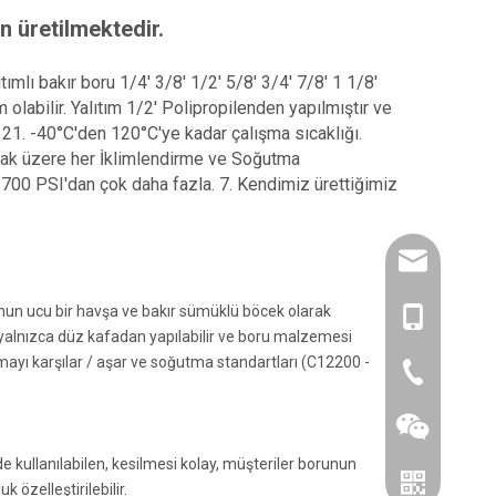
n üretilmektedir.
lı bakır boru 1/4' 3/8' 1/2' 5/8' 3/4' 7/8' 1 1/8'
abilir. Yalıtım 1/2' Polipropilenden yapılmıştır ve
1. -40°C'den 120°C'ye kadar çalışma sıcaklığı.
lmak üzere her İklimlendirme ve Soğutma
700 PSI'dan çok daha fazla. 7. Kendimiz ürettiğimiz
amysong@da
runun ucu bir havşa ve bakır sümüklü böcek olarak
1515193715
ı yalnızca düz kafadan yapılabilir ve boru malzemesi
imayı karşılar / aşar ve soğutma standartları (C12200 -
86-0519866
e kullanılabilen, kesilmesi kolay, müşteriler borunun
k özelleştirilebilir.