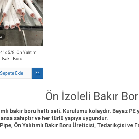
o
4' x 5/8' Ön Yalıtımlı
Bakır Boru
Sepete Ekle
Ön İzoleli Bakır Bor
ımlı bakır boru hattı seti. Kurulumu kolaydır. Beyaz PE ya
ansa sahiptir ve her türlü yapıya uygundur.
ipe, Ön Yalıtımlı Bakır Boru Üreticisi, Tedarikçisi ve Fa