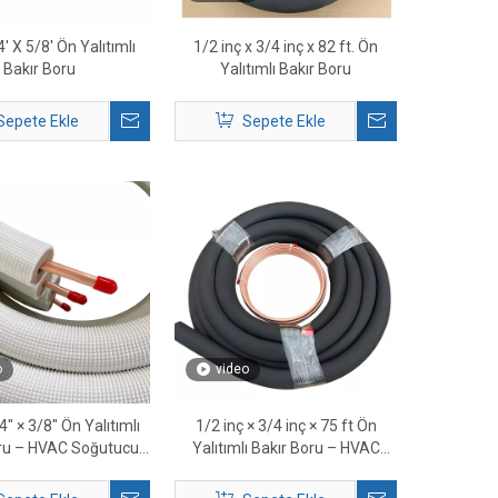
4' X 5/8' Ön Yalıtımlı
1/2 inç x 3/4 inç x 82 ft. Ön
Bakır Boru
Yalıtımlı Bakır Boru
Sepete Ekle
Sepete Ekle
o
video
4″ × 3/8″ Ön Yalıtımlı
1/2 inç × 3/4 inç × 75 ft Ön
oru – HVAC Soğutucu
Yalıtımlı Bakır Boru – HVAC
şkan Hattı Seti
Soğutucu Akışkan Hattı Seti