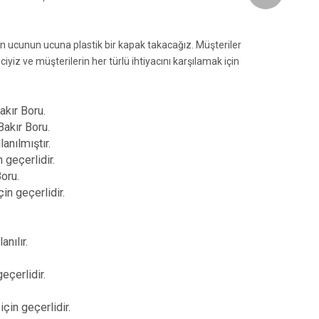
nun ucunun ucuna plastik bir kapak takacağız. Müşteriler
ciyiz ve müşterilerin her türlü ihtiyacını karşılamak için
akır Boru.
Wechat
Bakır Boru.
anılmıştır.
 geçerlidir.
Whatsapp
Boru.
in geçerlidir.
nılır.
eçerlidir.
çin geçerlidir.