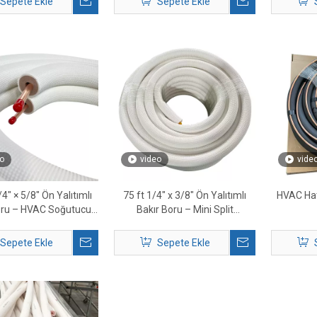
Sepete Ekle
Sepete Ekle
o
video
vide
/4″ × 5/8″ Ön Yalıtımlı
75 ft 1/4″ x 3/8″ Ön Yalıtımlı
HVAC Hat 
oru – HVAC Soğutucu
Bakır Boru – Mini Split
ışkan Hattı Seti
Sistemler için HVAC Soğutucu
Akışkan Hattı
Sepete Ekle
Sepete Ekle