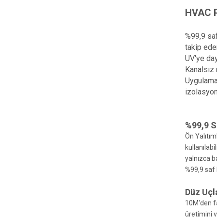
HVAC Pa
%99,9 saf
takip ede
UV'ye day
Kanalsız 
Uygulamas
izolasyon,
%99,9 S
Ön Yalıtım
kullanılab
yalnızca b
%99,9 saf 
Düz Uçl
10M'den fa
üretimini v