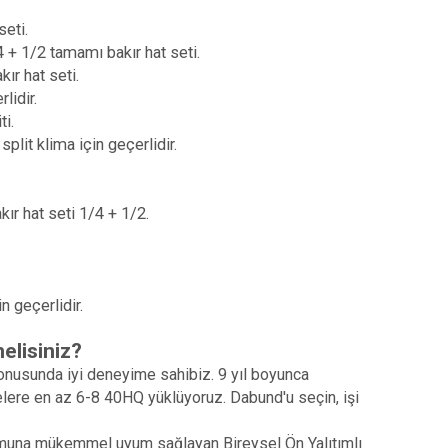
seti.
 + 1/2 tamamı bakır hat seti.
ır hat seti.
lidir.
ti.
lit klima için geçerlidir.
kır hat seti 1/4 + 1/2.
n geçerlidir.
elisiniz?
 konusunda iyi deneyime sahibiz. 9 yıl boyunca
ülkelere en az 6-8 40HQ yüklüyoruz. Dabund'u seçin, işi
lumuna mükemmel uyum sağlayan Bireysel Ön Yalıtımlı