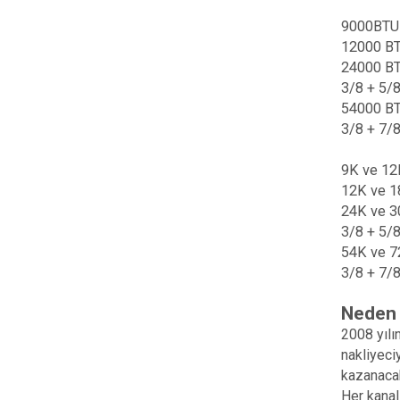
9000BTU v
12000 BTU
24000 BTU
3/8 + 5/8
54000 BTU
3/8 + 7/8
9K ve 12K
12K ve 18
24K ve 30
3/8 + 5/8
54K ve 72
3/8 + 7/8
Neden 
2008 yılı
nakliyeciy
kazanacak
Her kanal