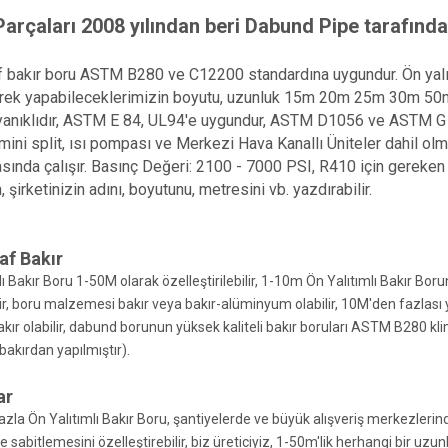
rçaları 2008 yılından beri Dabund Pipe tarafında
 bakır boru ASTM B280 ve C12200 standardına uygundur. Ön yalıtım
rek yapabileceklerimizin boyutu, uzunluk 15m 20m 25m 30m 50m ol
anıklıdır, ASTM E 84, UL94'e uygundur, ASTM D1056 ve ASTM G 2
mini split, ısı pompası ve Merkezi Hava Kanallı Üniteler dahil o
ında çalışır. Basınç Değeri: 2100 - 7000 PSI, R410 için gereken 
 şirketinizin adını, boyutunu, metresini vb. yazdırabilir.
af Bakır
lı Bakır Boru 1-50M olarak özelleştirilebilir, 1-10m Ön Yalıtımlı Bakır Bo
ilir, boru malzemesi bakır veya bakır-alüminyum olabilir, 10M'den fazlas
akır olabilir, dabund borunun yüksek kaliteli bakır boruları ASTM B280 kl
bakırdan yapılmıştır).
ar
zla Ön Yalıtımlı Bakır Boru, şantiyelerde ve büyük alışveriş merkezlerind
e sabitlemesini özelleştirebilir, biz üreticiyiz, 1-50m'lik herhangi bir uzunlu