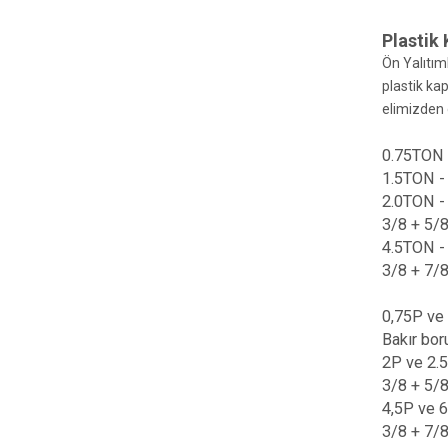
Plastik
Ön Yalıtım
plastik kap
elimizden 
0.75TON -
1.5TON - 
2.0TON - 
3/8 + 5/8
4.5TON - 
3/8 + 7/8
0,75P ve 1
Bakır boru
2P ve 2.5 
3/8 + 5/8 
4,5P ve 6
3/8 + 7/8