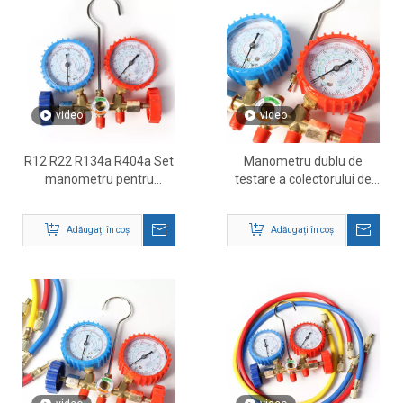
video
video
R12 R22 R134a R404a Set
Manometru dublu de
manometru pentru
testare a colectorului de
colector
agent frigorific
(R12/R134a)
Adăugați în coș
Adăugați în coș