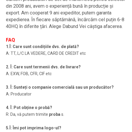
din 2008 ani, avem o experiență bună în producție și
export. Am cooperat 9 ani expeditor, putem garanta
expedierea. În fiecare săptămână, încărcăm cel puțin 6-8
40HQ în diferite țări. Alege Dabund Vei câștiga afacerea.
FAQ
1.Î: Care sunt condițiile dvs. de plată?
A: TT, L/C LA VEDERE, CARD DE CREDIT etc
2. Î: Care sunt termenii dvs. de livrare?
A: EXW, FOB, CFR, CIF etc
3. Î: Sunteți o companie comercială sau un producător?
A: Producator
4. Î: Pot obține o probă?
R: Da, vă putem trimite
proba
s.
5.Î: Îmi pot imprima logo-ul?