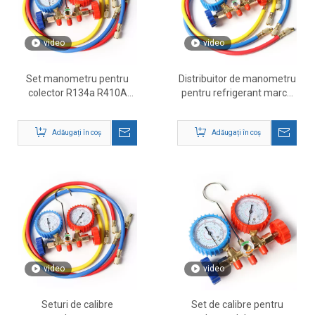
video
video
Set manometru pentru
Distribuitor de manometru
colector R134a R410A
pentru refrigerant marca
R404A R22
Dabund – Furnizor
profesional de set de
Adăugați în coș
Adăugați în coș
manometru pentru
colector HVAC
video
video
Seturi de calibre
Set de calibre pentru