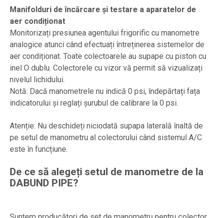
Manifolduri de încărcare și testare a aparatelor de
aer condiționat
Monitorizați presiunea agentului frigorific cu manometre
analogice atunci când efectuați întreținerea sistemelor de
aer condiționat. Toate colectoarele au supape cu piston cu
inel O dublu. Colectorele cu vizor vă permit să vizualizați
nivelul lichidului.
Notă: Dacă manometrele nu indică 0 psi, îndepărtați fața
indicatorului și reglați șurubul de calibrare la 0 psi.
Atenție: Nu deschideți niciodată supapa laterală înaltă de
pe setul de manometru al colectorului când sistemul A/C
este în funcțiune.
De ce să alegeți setul de manometre de la
DABUND PIPE?
Suntem producători de set de manometru pentru colector