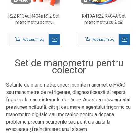
video
video
R22 R134a R404a R12 Set
R410A R22 R404A Set
manometru pentru
manometru cu 2 căi
colector
Adăugați în coș
Adăugați în coș
Set de manometru pentru
colector
Seturile de manometre, uneori numite manometre HVAC
sau manometre de refrigerare, diagnosticează și repară
frigiderele sau sistemele de răcire. Acestea măsoară atât
presiunea scăzută, cât și cea mare a agentului frigorific cu
manometre digitale sau mecanice pentru a depana
probleme precum scurgerile sau pentru a ajuta la
evacuarea și reîncărcarea unui sistem.