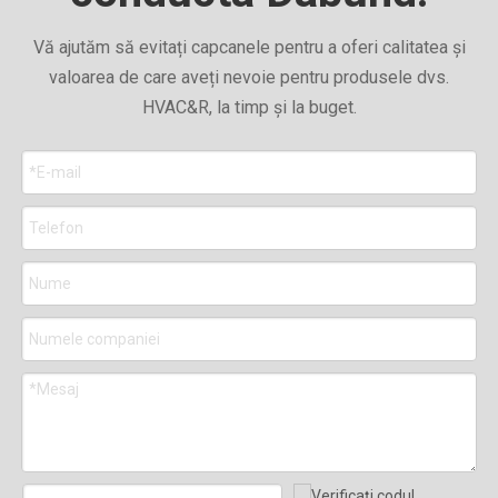
Vă ajutăm să evitați capcanele pentru a oferi calitatea și
valoarea de care aveți nevoie pentru produsele dvs.
HVAC&R, la timp și la buget.