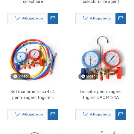
colectoare
colectorul de agent
frigorific Instrumente AC
Adăugați în coș
Adăugați în coș
video
video
Set manometru cu 4 căi
Indicator pentru agent
pentru agent frigorific
frigorific AC R134A
Adăugați în coș
Adăugați în coș