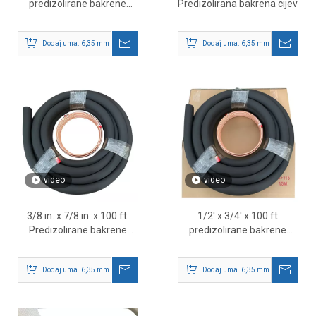
predizolirane bakrene
Predizolirana bakrena cijev
cijevi
Dodaj uma. 6,35 mm - 9,52 mm je vanjska dimenzija u metrici.
Dodaj uma. 6,35 mm - 9,52 mm je v
video
video
3/8 in. x 7/8 in. x 100 ft.
1/2' x 3/4' x 100 ft
Predizolirane bakrene
predizolirane bakrene
cijevi za HVAC sustave
cijevi za HVAC i
klimatizacijske sustave
Dodaj uma. 6,35 mm - 9,52 mm je vanjska dimenzija u metrici.
Dodaj uma. 6,35 mm - 9,52 mm je v