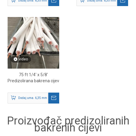
Dodaj uma. 6,35 mm - 9,52 mm je vanjska dimenzija u metrici.
Dodaj uma. 6,35 mm - 9,52 mm je v
video
75 ft 1/4' x 5/8'
Predizolirana bakrena cijev
Dodaj uma. 6,35 mm - 9,52 mm je vanjska dimenzija u metrici.
Proizvođač predizoliranih
bakrenih cijevi