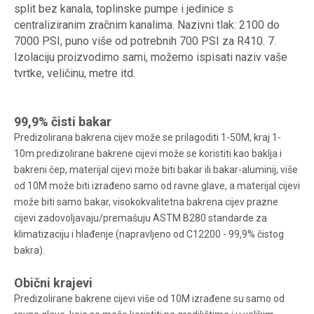
split bez kanala, toplinske pumpe i jedinice s
centraliziranim zračnim kanalima. Nazivni tlak: 2100 do
7000 PSI, puno više od potrebnih 700 PSI za R410. 7.
Izolaciju proizvodimo sami, možemo ispisati naziv vaše
tvrtke, veličinu, metre itd.
99,9% čisti bakar
Predizolirana bakrena cijev može se prilagoditi 1-50M, kraj 1-
10m predizolirane bakrene cijevi može se koristiti kao baklja i
bakreni čep, materijal cijevi može biti bakar ili bakar-aluminij, više
od 10M može biti izrađeno samo od ravne glave, a materijal cijevi
može biti samo bakar, visokokvalitetna bakrena cijev prazne
cijevi zadovoljavaju/premašuju ASTM B280 standarde za
klimatizaciju i hlađenje (napravljeno od C12200 - 99,9% čistog
bakra).
Obični krajevi
Predizolirane bakrene cijevi više od 10M izrađene su samo od