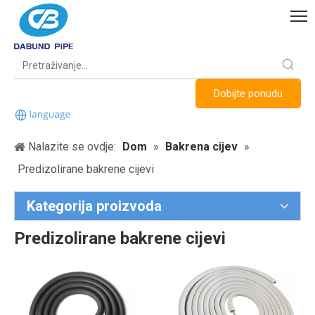
Dobijte ponudu
Nalazite se ovdje:
Dom
»
Bakrena cijev
»
Predizolirane bakrene cijevi
Kategorija proizvoda
Predizolirane bakrene cijevi