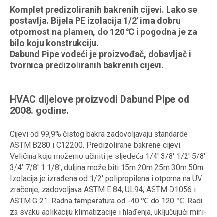
Komplet predizoliranih bakrenih cijevi. Lako se
postavlja. Bijela PE izolacija 1/2' ima dobru
otpornost na plamen, do 120 ℃ i pogodna je za
bilo koju konstrukciju.
Dabund Pipe vodeći je proizvođač, dobavljač i
tvornica predizoliranih bakrenih cijevi.
HVAC dijelove proizvodi Dabund Pipe od
2008. godine.
Cijevi od 99,9% čistog bakra zadovoljavaju standarde
ASTM B280 i C12200. Predizolirane bakrene cijevi.
Veličina koju možemo učiniti je sljedeća 1/4' 3/8' 1/2' 5/8'
3/4' 7/8' 1 1/8', duljina može biti 15m 20m 25m 30m 50m.
Izolacija je izrađena od 1/2' polipropilena i otporna na UV
zračenje, zadovoljava ASTM E 84, UL94, ASTM D1056 i
ASTM G 21. Radna temperatura od -40 ℃ do 120 ℃. Radi
za svaku aplikaciju klimatizacije i hlađenja, uključujući mini-