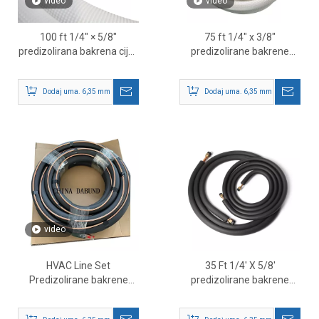
video
video
100 ft 1/4″ × 5/8″
75 ft 1/4″ x 3/8″
predizolirana bakrena cijev
predizolirane bakrene
– set vodova HVAC
cijevi – HVAC rashladna
rashladnog sredstva
linija za mini split sustave
Dodaj uma. 6,35 mm - 9,52 mm je vanjska dimenzija u metrici.
Dodaj uma. 6,35 mm - 9,52 mm je v
video
HVAC Line Set
35 Ft 1/4' X 5/8'
Predizolirane bakrene
predizolirane bakrene
cijevi
cijevi