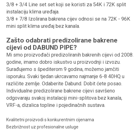
3/8 + 3/4 Line set set koji se koristi za 54K i 72K split
instalaciju klima uređaja.
3/8 + 7/8 Izolirana bakrena cijev odnosi se na 72K - 96K
mini split klima uređaj bez kanala.
Zašto odabrati predizolirane bakrene
cijevi od DABUND PIPE?
Mi smo proizvođači predizoliranih bakrenih cijevi od 2008.
godine, imamo dobro iskustvo u proizvodnji i izvozu.
Surađujemo s špediterom 9 godina, možemo jamčiti
isporuku. Svaki tjedan ukrcavamo najmanje 6-8 40HQ u
različite zemlje. Odaberite Dabund. Dobit ćete posao.
Individualne predizolirane bakrene cijevi savršeno
odgovaraju svakoj instalaciji mini-splitova bez kanala,
VRF-a, dizalica topline i pojedinačnih sustava.
Kvalitetni proizvodi s konkurentnim cijenama
Bezbrižnost uz profesionalne usluge