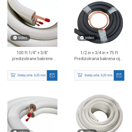
video
video
100 ft 1/4″ × 3/8″
1/2 in × 3/4 in × 75 ft
predizolirane bakrene
Predizolirana bakrena cijev
cijevi – HVAC set vodova
– HVAC set cijevi za
za rashladno sredstvo
rashladno sredstvo
Dodaj uma. 6,35 mm - 9,52 mm je vanjska dimenzija u metrici.
Dodaj uma. 6,35 mm - 9,52 mm je v