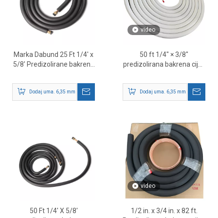
video
Marka Dabund 25 Ft 1/4' x
50 ft 1/4″ × 3/8″
5/8' Predizolirane bakrene
predizolirana bakrena cijev
cijevi – HVAC Mini Split
– set vodova HVAC
Line Set Dobavljač
rashladnog sredstva
Dodaj uma. 6,35 mm - 9,52 mm je vanjska dimenzija u metrici.
Dodaj uma. 6,35 mm - 9,52 mm je v
video
50 Ft 1/4' X 5/8'
1/2 in. x 3/4 in. x 82 ft.