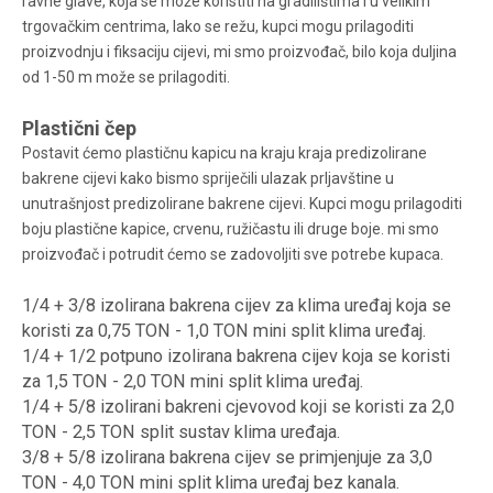
ravne glave, koja se može koristiti na gradilištima i u velikim
trgovačkim centrima, lako se režu, kupci mogu prilagoditi
proizvodnju i fiksaciju cijevi, mi smo proizvođač, bilo koja duljina
od 1-50 m može se prilagoditi.
Plastični čep
Postavit ćemo plastičnu kapicu na kraju kraja predizolirane
bakrene cijevi kako bismo spriječili ulazak prljavštine u
unutrašnjost predizolirane bakrene cijevi. Kupci mogu prilagoditi
boju plastične kapice, crvenu, ružičastu ili druge boje. mi smo
proizvođač i potrudit ćemo se zadovoljiti sve potrebe kupaca.
1/4 + 3/8 izolirana bakrena cijev za klima uređaj koja se
koristi za 0,75 TON - 1,0 TON mini split klima uređaj.
1/4 + 1/2 potpuno izolirana bakrena cijev koja se koristi
za 1,5 TON - 2,0 TON mini split klima uređaj.
1/4 + 5/8 izolirani bakreni cjevovod koji se koristi za 2,0
TON - 2,5 TON split sustav klima uređaja.
3/8 + 5/8 izolirana bakrena cijev se primjenjuje za 3,0
TON - 4,0 TON mini split klima uređaj bez kanala.