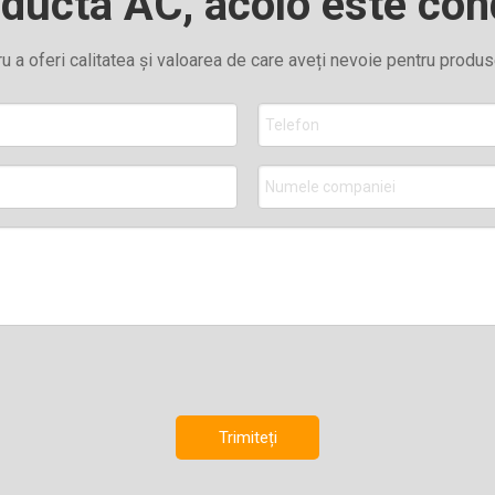
ducta AC, acolo este co
u a oferi calitatea și valoarea de care aveți nevoie pentru produs
Trimiteți