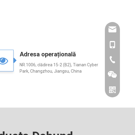
amysong@da
86- 1515193
Adresa operațională
86-0519866
NR.1006, clădirea 15-2 (B2), Tianan Cyber ​​
Park, Changzhou, Jiangsu, China