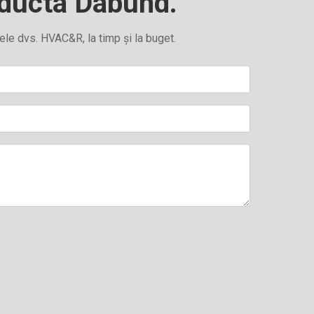
nducta Dabund.
Wechat
ele dvs. HVAC&R, la timp și la buget.
Whatsapp