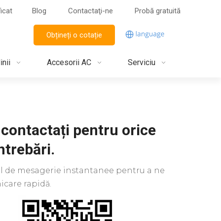
ficat
Blog
Contactaţi-ne
Probă gratuită
Obțineți o cotație
inii
Accesorii AC
Serviciu
 contactați pentru orice
ntrebări.
kul de mesagerie instantanee pentru a ne
care rapidă.