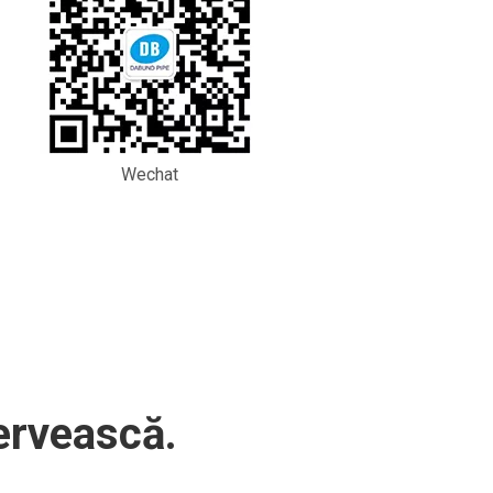
Wechat
ervească.