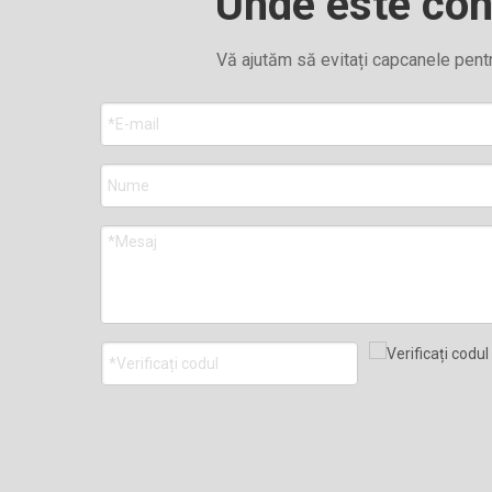
Unde este con
Vă ajutăm să evitați capcanele pentr