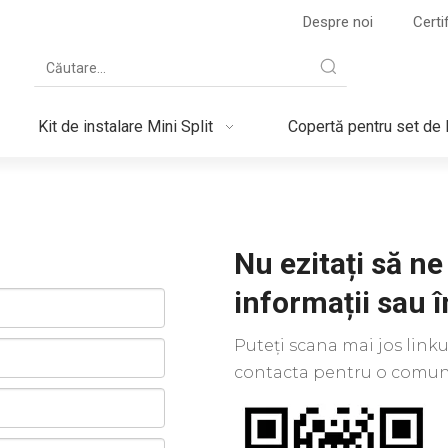
Despre noi
Certi
Kit de instalare Mini Split
Copertă pentru set de l
Nu ezitați să ne
informații sau î
Puteți scana mai jos lin
contacta pentru o comuni