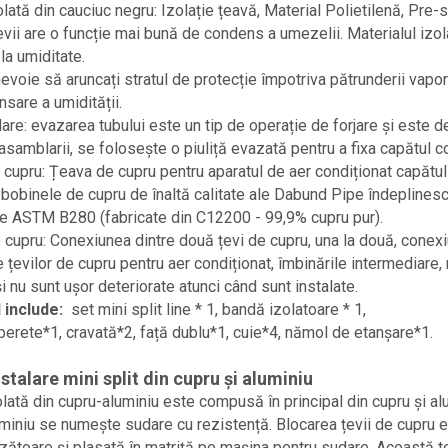
lată din cauciuc negru: Izolație țeavă, Material Polietilenă, Pre-s
evii are o funcție mai bună de condens a umezelii. Materialul izolat
la umiditate.
evoie să aruncați stratul de protecție împotriva pătrunderii vapor
sare a umidității.
are: evazarea tubului este un tip de operație de forjare și este d
 asamblarii, se folosește o piuliță evazată pentru a fixa capătul c
cupru: Țeava de cupru pentru aparatul de aer condiționat capătul t
 bobinele de cupru de înaltă calitate ale Dabund Pipe îndepline
re ASTM B280 (fabricate din C12200 - 99,9% cupru pur).
e cupru: Conexiunea dintre două țevi de cupru, una la două, conexi
e țevilor de cupru pentru aer condiționat, îmbinările intermediare,
și nu sunt ușor deteriorate atunci când sunt instalate.
 include:
set mini split line * 1, bandă izolatoare * 1,
erete*1, cravată*2, față dublu*1, cuie*4, nămol de etanșare*1.
nstalare mini split din cupru și aluminiu
lată din cupru-aluminiu este compusă în principal din cupru și al
miniu se numește sudare cu rezistență. Blocarea țevii de cupru 
ătoare și plasată în matriță pe mașina pentru sudare. Această te