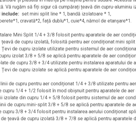
tă. Vă rugăm să fiți sigur că cumpărați țeavă din cupru-alumini
 include:
set mini split line * 1, bandă izolatoare * 1,
erete*1, cravată*2, față dublu*1, cuie*4, nămol de etanșare*1.
stalare Mini Split 1/4 + 3/8 folosit pentru aparatele de aer condiț
 țeavă de cupru izolată, folosită pentru aer condiționat mini split 
 Țevi de cupru izolate utilizate pentru sistemul de aer condiționa
cupru izolat 3/8 + 5/8 se aplică pentru aparatele de aer condițio
olate de cupru 3/8 + 3/4 utilizate pentru instalarea aparatului de 
 Țevi de cupru izolate se aplică pentru aparatele de aer condițio
linii de cupru pentru aer condiționat 1/4 + 3/8 utilizate pentru aer
de cupru 1/4 + 1/2 folosit în mod obișnuit pentru aparatele de aer c
nii izolate din cupru 1/4 + 5/8 folosit pentru sistemul de aer condi
linii de cupru mini-split 3/8 + 5/8 se aplică pentru aparatele de a
e cupru 3/8 + 3/4 folosit pentru instalarea aerului condiționat spli
de țeavă de cupru izolată 3/8 + 7/8 se aplică pentru aparatele d