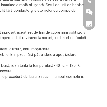
86-0519866
instalare simplă și ușoară. Setul de linii de bobine
 split fără conducte și sistemelor cu pompe de
îngroșat, acest set de linii de cupru mini split izolat
c, impermeabil, rezistent la șocuri, cu absorbție fonică
stent la uzură, anti-îmbătrânire.
rbție la impact, fără pătrundere a apei, izolare
mică bună, rezistentă la temperatură -40 ℃ ~ 120 ℃.
Wechat
îndoire.
i o procedură de lucru la rece. În timpul asamblarii,
Whatsapp