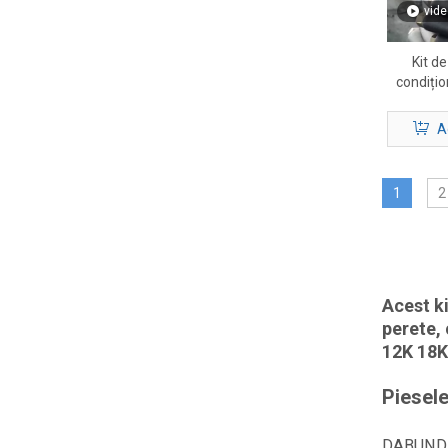
vide
Kit de
condițio
50 ft 
completă 
A
1
2
Acest ki
perete, 
12K 18K 
Piesel
DABUN