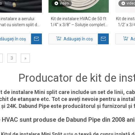
o
video
vide
 instalare a aerului
Kit de instalare HVAC de 50 ft
Kit de ins
nat cu sistem split de
1/4″ x 3/8″ – Soluție completă
1/2' x 3/
3/8' x 3/4' - Soluție
de set de linii pentru aparatele
de set d
pentru set de linii de
de aer condiționat
dăugați în coș
Adăugați în coș
Ad
cupru HVAC
3
»
Producator de kit de inst
t de instalare Mini split care include un set de linii, c
chit de etanșare etc. Tot ce aveți nevoie pentru a insta
și 24K. Dabund Pipe este producătorul și furnizorul și f
e HVAC sunt produse de Dabund Pipe din 2008 ani
D
Kitul de instalare Mini Split
este
o țeavă de cupru izolată d