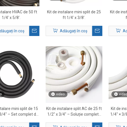
nstalare HVAC de 50 ft
Kit de instalare mini split de 25
Kit de ins
1/4' x 5/8'.
ft 1/4' x 3/8'.
dăugați în coș
Adăugați în coș
Ad
o
video
vide
stalare mini split de 15
Kit de instalare split AC de 25 ft
Kit de in
 3/4″ – Set complet de
1/2″ x 3/4″ – Soluție completă
1/4″ × 3/
linie HVAC
pentru set de linii HVAC
spli