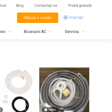
ficat
Blog
Contactaţi-ne
Probă gratuită
Obțineți o cotație
inii
Accesorii AC
Serviciu
o
video