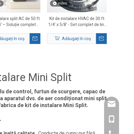
o
video
talare split AC de 50 ft
Kit de instalare HVAC de 30 ft
4' – Soluție completă
1/4' x 5/8' - Set complet de linii
e linii de cupru HVAC
mini split din cupru cu accesorii
ăugați în coș
Adăugați în coș
alare Mini Split
ablu de control, furtun de scurgere, capac de
la aparatul dvs. de aer condiționat mini split
amysong@da
abrica de kit de instalare Mini Split.
.
86- 1515193
e înaltă calitate
. Conducta de cupru pur fără