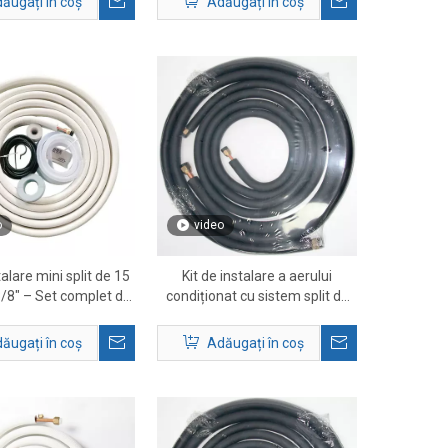
ăugați în coș
Adăugați în coș
o
video
talare mini split de 15
Kit de instalare a aerului
 3/8″ – Set complet de
condiționat cu sistem split de
 HVAC și accesorii
25 ft 3/8' x 3/4'.
ăugați în coș
Adăugați în coș