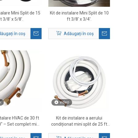
talare Mini Split de 15
Kit de instalare Mini Split de 10
ft 3/8' x 5/8'.
ft 3/8' x 3/4'.
ăugați în coș
Adăugați în coș
o
video
stalare HVAC de 30 ft
Kit de instalare a aerului
8″ – Set complet mini
condiționat mini split de 25 ft
t line și accesorii
1/4″ × 1/2″ – Set complet de
linii HVAC