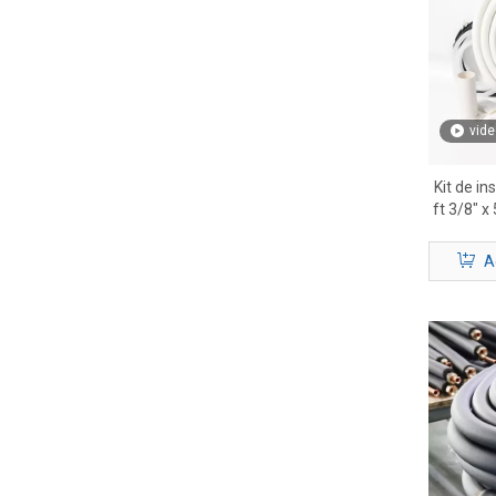
vide
Kit de in
ft 3/8″ x
A