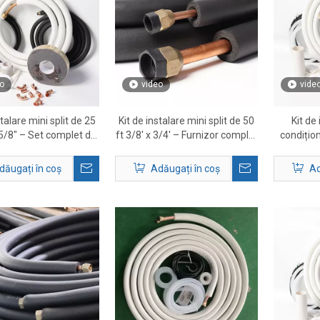
o
video
vide
stalare mini split de 25
Kit de instalare mini split de 50
Kit de
 5/8″ – Set complet de
ft 3/8' x 3/4' – Furnizor complet
condițion
linie HVAC
de soluții pentru set de linii
1/4' x 
HVAC
dăugați în coș
Adăugați în coș
Ad