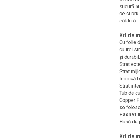
sudură nu
de cupru 
căldură.
Kit de i
Cu folie d
cu trei st
și durabil.
Strat exte
Strat mij
termică b
Strat int
Tub de cu
Copper Fl
se folose
Pachetul
Husă de p
Kit de i