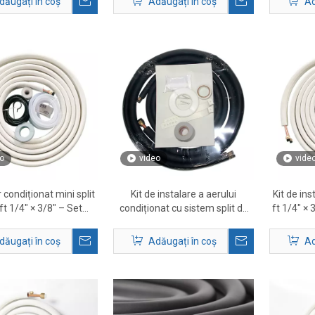
dăugați în coș
Adăugați în coș
Ad
o
video
vide
r condiționat mini split
Kit de instalare a aerului
Kit de ins
ft 1/4″ × 3/8″ – Set
condiționat cu sistem split de
ft 1/4″ ×
 de linii de instalare
10 ft 3/8' x 3/4'.
linii
HVAC
dăugați în coș
Adăugați în coș
Ad