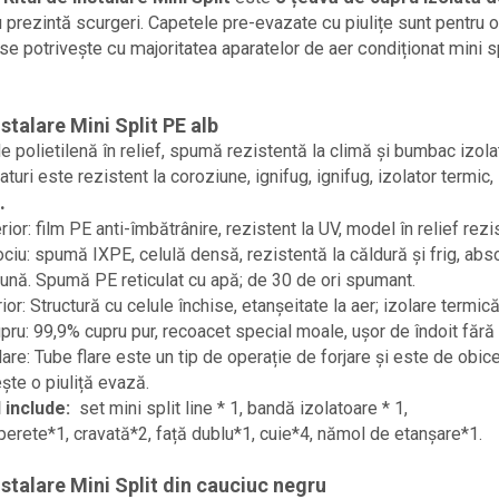
 prezintă scurgeri. Capetele pre-evazate cu piulițe sunt pentru o 
se potrivește cu majoritatea aparatelor de aer condiționat mini
nstalare Mini Split PE alb
e polietilenă în relief, spumă rezistentă la climă și bumbac izolat 
raturi este rezistent la coroziune, ignifug, ignifug, izolator termi
.
rior: film PE anti-îmbătrânire, rezistent la UV, model în relief rezi
lociu: spumă IXPE, celulă densă, rezistentă la căldură și frig, abso
ună. Spumă PE reticulat cu apă; de 30 de ori spumant.
erior: Structură cu celule închise, etanșeitate la aer; izolare ter
pru: 99,9% cupru pur, recoacet special moale, ușor de îndoit fără 
are: Tube flare este un tip de operație de forjare și este de obice
ște o piuliță evază.
 include:
set mini split line * 1, bandă izolatoare * 1,
erete*1, cravată*2, față dublu*1, cuie*4, nămol de etanșare*1.
nstalare Mini Split din cauciuc negru