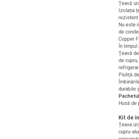
Țeavă izo
Izolația ț
rezistent 
Nu este n
de conden
Copper Fl
În timpul
Țeavă de 
de cupru,
refrigera
Piuliță d
Îmbinăril
durabile 
Pachetul
Husă de p
Kit de i
Țeava izo
cupru-alu
corespunz