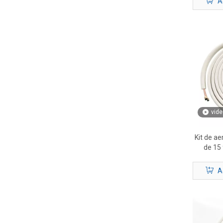
A
vide
Kit de ae
de 15 
complet
A