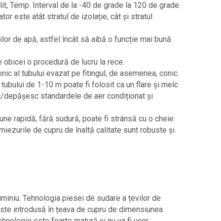
lit, Temp. Interval de la -40 de grade la 120 de grade.
or este atât stratul de izolație, cât și stratul
ilor de apă, astfel încât să aibă o funcție mai bună
e obicei o procedură de lucru la rece.
onic al tubului evazat pe fitingul, de asemenea, conic.
ubului de 1-10 m poate fi folosit ca un flare și melc
sc/depășesc standardele de aer condiționat și
une rapidă, fără sudură, poate fi strânsă cu o cheie.
 miezurile de cupru de înaltă calitate sunt robuste și
uminiu. Tehnologia piesei de sudare a țevilor de
este introdusă în țeava de cupru de dimensiunea
hnologie este foarte matură și nu va fi ușor