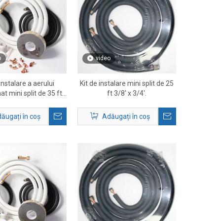
o
video
 instalare a aerului
Kit de instalare mini split de 25
at mini split de 35 ft
ft 3/8' x 3/4'.
1/2' pentru sisteme
HVAC
ăugați în coș
Adăugați în coș