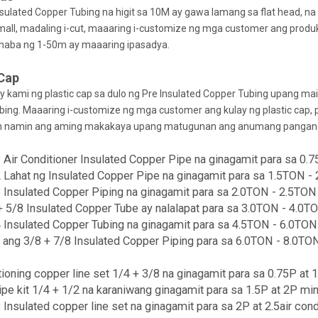
sulated Copper Tubing na higit sa 10M ay gawa lamang sa flat head, na
mall, madaling i-cut, maaaring i-customize ng mga customer ang produ
aba ng 1-50m ay maaaring ipasadya.
 Cap
y kami ng plastic cap sa dulo ng Pre Insulated Copper Tubing upang m
ing. Maaaring i-customize ng mga customer ang kulay ng plastic cap, p
 namin ang aming makakaya upang matugunan ang anumang pangang
 Air Conditioner Insulated Copper Pipe na ginagamit para sa 0.75
 Lahat ng Insulated Copper Pipe na ginagamit para sa 1.5TON - 2.
 Insulated Copper Piping na ginagamit para sa 2.0TON - 2.5TON n
 5/8 Insulated Copper Tube ay nalalapat para sa 3.0TON - 4.0TON 
 Insulated Copper Tubing na ginagamit para sa 4.5TON - 6.0TON na
 ang 3/8 + 7/8 Insulated Copper Piping para sa 6.0TON - 8.0TON d
tioning copper line set 1/4 + 3/8 na ginagamit para sa 0.75P at 1P
pe kit 1/4 + 1/2 na karaniwang ginagamit para sa 1.5P at 2P mini 
 Insulated copper line set na ginagamit para sa 2P at 2.5air con