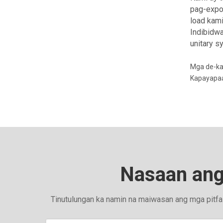
pag-expor
load kami
Indibidwa
unitary s
Mga de-ka
Kapayapaa
Nasaan ang
Tinutulungan ka namin na maiwasan ang mga pitfal