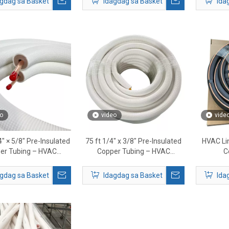
gdag sa Basket
Idagdag sa Basket
Ida
o
video
vide
4″ × 5/8″ Pre-Insulated
75 ft 1/4″ x 3/8″ Pre-Insulated
HVAC Lin
er Tubing – HVAC
Copper Tubing – HVAC
C
rigerant Line Set
Refrigerant Line para sa Mini
Split System
gdag sa Basket
Idagdag sa Basket
Ida