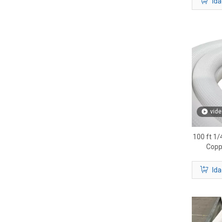
Ida
vide
100 ft 1/
Copp
Ref
Ida