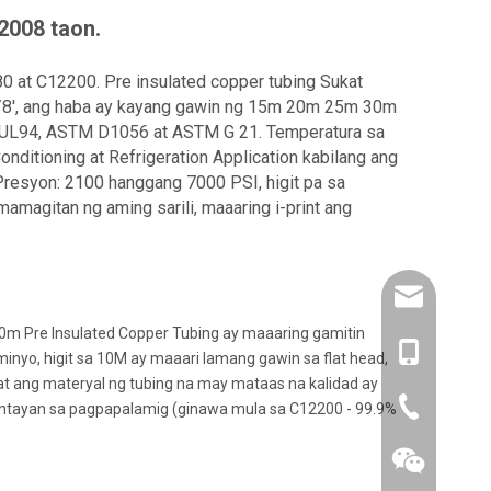
2008 taon.
 at C12200. Pre insulated copper tubing Sukat
 1/8', ang haba ay kayang gawin ng 15m 20m 25m 30m
t. UL94, ASTM D1056 at ASTM G 21. Temperatura sa
ditioning at Refrigeration Application kabilang ang
 Presyon: 2100 hanggang 7000 PSI, higit pa sa
amagitan ng aming sarili, maaaring i-print ang
amysong@da
10m Pre Insulated Copper Tubing ay maaaring gamitin
86- 1515193
minyo, higit sa 10M ay maaari lamang gawin sa flat head,
at ang materyal ng tubing na may mataas na kalidad ay
86-0519866
antayan sa pagpapalamig (ginawa mula sa C12200 - 99.9%