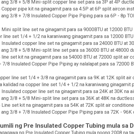
 ang 3/8 + 5/8 Mini-split copper line set para sa 3P at 4P ductles
 Copper pipe kit na ginagamit para sa 4.5P at 6P split aircon insta
 ang 3/8 + 7/8 Insulated Copper Pipe Piping para sa 6P - 8p TON 
 Mini split line set na ginagamit para sa 9000BTU at 12000 BTU sp
r line set 1/4 + 1/2 na karaniwang ginagamit para sa 12000 BTU a
 Insulated copper line set na ginagamit para sa 24000 BTU at 3
 ang 3/8 + 5/8 Mini-split line set para sa 36000 BTU at 48000 du
 line set kit na ginagamit para sa 54000 BTU at 72000 split air co
 7/8 Insulated Copper Pipe Piping ay nalalapat para sa 72000 BT
pper line set 1/4 + 3/8 na ginagamit para sa 9K at 12K split air 
 kalidad na copper line set 1/4 + 1/2 na karaniwang ginagamit pa
 Insulated copper line set na ginagamit para sa 24K at 30K na a
 ang 3/8 + 5/8 Mini-split line set para sa 36K at 48K na ductless
 Line set kit na ginagamit para sa 54K at 72K split air conditioner
 ang 3/8 + 7/8 Insulated Copper Pipe Piping para sa 72K - 96K du
Pumili ng Pre Insulated Copper Tubing mula sa
tagagawa ng Pre Insulated Copper Tubing mula noong 2008 na t