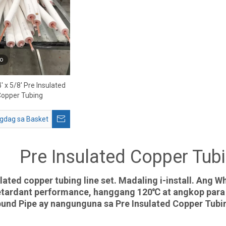
o
4' x 5/8' Pre Insulated
Copper Tubing
gdag sa Basket
Pre Insulated Copper Tub
lated copper tubing line set. Madaling i-install. Ang W
etardant performance, hanggang 120℃ at angkop para
und Pipe ay nangunguna sa Pre Insulated Copper Tubin