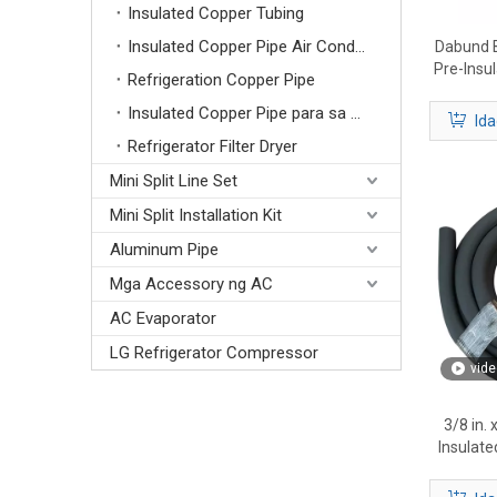
Insulated Copper Tubing
Insulated Copper Pipe Air Conditioning
Dabund B
Pre-Insu
Refrigeration Copper Pipe
Supplier 
Insulated Copper Pipe para sa Split AC
Ida
Refrigerator Filter Dryer
Mini Split Line Set
Mini Split Installation Kit
Aluminum Pipe
Mga Accessory ng AC
AC Evaporator
LG Refrigerator Compressor
vide
3/8 in. 
Insulate
sa