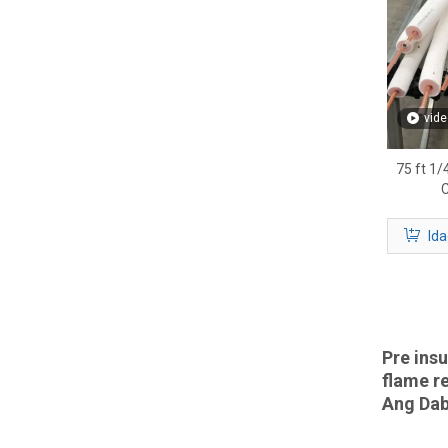
vide
75 ft 1/
Ida
Pre insu
flame r
Ang Dab