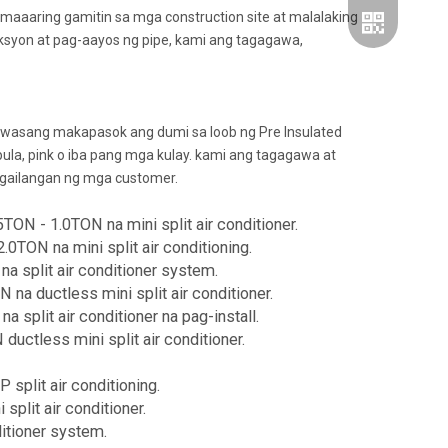
 maaaring gamitin sa mga construction site at malalaking
ksyon at pag-aayos ng pipe, kami ang tagagawa,
aiwasang makapasok ang dumi sa loob ng Pre Insulated
ula, pink o iba pang mga kulay. kami ang tagagawa at
ailangan ng mga customer.
Wechat
TON - 1.0TON na mini split air conditioner.
0TON na mini split air conditioning.
Whatsapp
a split air conditioner system.
na ductless mini split air conditioner.
 split air conditioner na pag-install.
uctless mini split air conditioner.
 split air conditioning.
split air conditioner.
ditioner system.