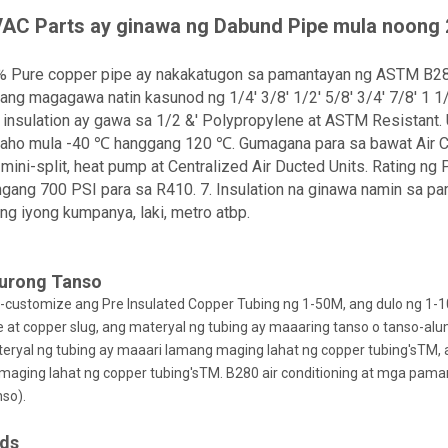
AC Parts ay ginawa ng Dabund Pipe mula noong 
% Pure copper pipe ay nakakatugon sa pamantayan ng ASTM B280
ang magagawa natin kasunod ng 1/4' 3/8' 1/2' 5/8' 3/4' 7/8' 1
 insulation ay gawa sa 1/2 &' Polypropylene at ASTM Resistan
aho mula -40 ℃ hanggang 120 ℃. Gumagana para sa bawat Air Con
mini-split, heat pump at Centralized Air Ducted Units. Rating ng
ngang 700 PSI para sa R410. 7. Insulation na ginawa namin sa pam
ng iyong kumpanya, laki, metro atbp.
urong Tanso
i-customize ang Pre Insulated Copper Tubing ng 1-50M, ang dulo ng 1-
re at copper slug, ang materyal ng tubing ay maaaring tanso o tanso-alu
eryal ng tubing ay maaari lamang maging lahat ng copper tubing'sTM, 
maging lahat ng copper tubing'sTM. B280 air conditioning at mga pam
so).
nds