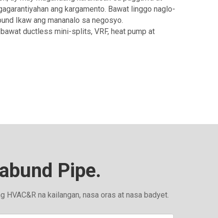
gagarantiyahan ang kargamento. Bawat linggo naglo-
Dabund Ikaw ang mananalo sa negosyo.
awat ductless mini-splits, VRF, heat pump at
abund Pipe.
ng HVAC&R na kailangan, nasa oras at nasa badyet.