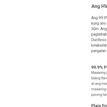
Ang HV
Ang 99.9
kung ano 
50m. Ang
pagtatrab
Ductless 
kinakaila
pangalan 
99.9% P
Maaaring 
bilang fla
at ang mat
maaaring 
purong tan
Plain E