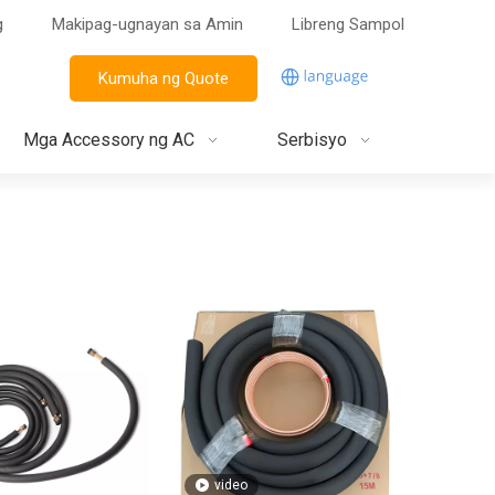
g
Makipag-ugnayan sa Amin
Libreng Sampol
Kumuha ng Quote
Mga Accessory ng AC
Serbisyo
video