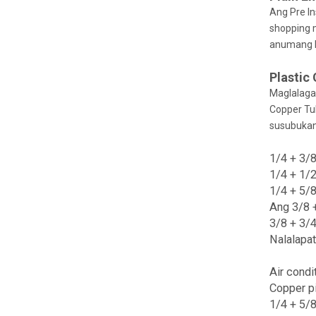
Ang Pre In
shopping 
anumang h
Plastic
Maglalaga
Copper Tub
susubukan
1/4 + 3/8
1/4 + 1/2
1/4 + 5/8
Ang 3/8 +
3/8 + 3/4
Nalalapat
Air condi
Copper pi
1/4 + 5/8