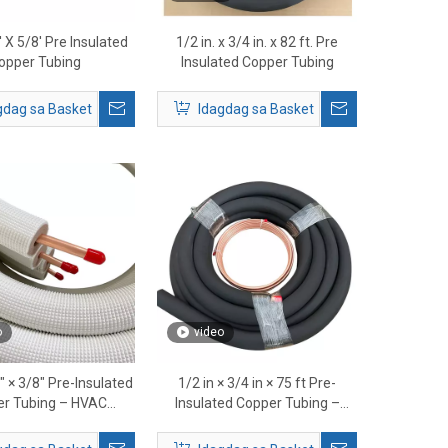
' X 5/8' Pre Insulated
1/2 in. x 3/4 in. x 82 ft. Pre
opper Tubing
Insulated Copper Tubing
gdag sa Basket
Idagdag sa Basket
o
video
″ × 3/8″ Pre-Insulated
1/2 in × 3/4 in × 75 ft Pre-
r Tubing – HVAC
Insulated Copper Tubing –
igerant Line Set
HVAC Refrigerant Line Set