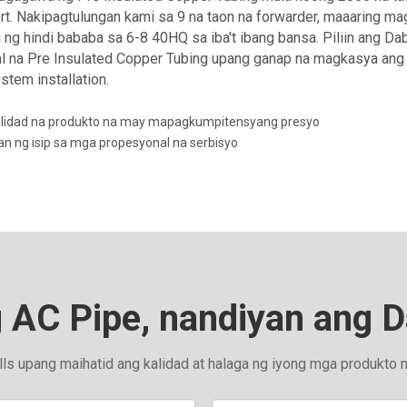
t. Nakipagtulungan kami sa 9 na taon na forwarder, maaaring ma
 ng hindi bababa sa 6-8 40HQ sa iba't ibang bansa. Piliin ang 
l na Pre Insulated Copper Tubing upang ganap na magkasya ang b
ystem installation.
lidad na produkto na may mapagkumpitensyang presyo
n ng isip sa mga propesyonal na serbisyo
 AC Pipe, nandiyan ang D
ls upang maihatid ang kalidad at halaga ng iyong mga produkto 