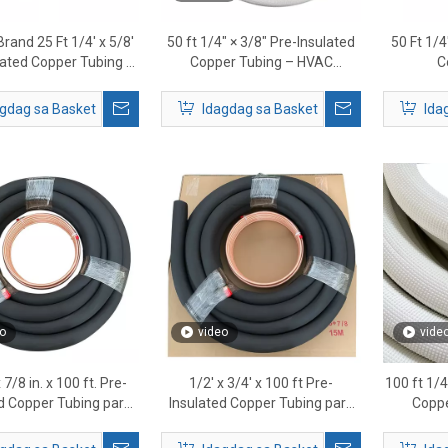
rand 25 Ft 1/4' x 5/8'
50 ft 1/4″ × 3/8″ Pre-Insulated
50 Ft 1/4
lated Copper Tubing –
Copper Tubing – HVAC
C
ng HVAC Mini Split Line
Refrigerant Line Set
Set
gdag sa Basket
Idagdag sa Basket
Ida
o
video
vide
x 7/8 in. x 100 ft. Pre-
1/2' x 3/4' x 100 ft Pre-
100 ft 1/4
d Copper Tubing para
Insulated Copper Tubing para
Coppe
 HVAC Systems
sa HVAC at Air Conditioning
Refr
System