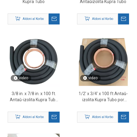
Kupra Tubo
Antaŭizolita Kupra Tubo
Aldoni al Korbo
Aldoni al Korbo
video
video
3/8 in. x 7/8 in. x 100 ft.
1/2' x 3/4' x 100 ft Antaŭ-
Antaŭ-izolita Kupra Tubo
izolita Kupra Tubo por
por HVAC-Sistemoj
HVAC & Klimatizilo-
Sistemoj
Aldoni al Korbo
Aldoni al Korbo