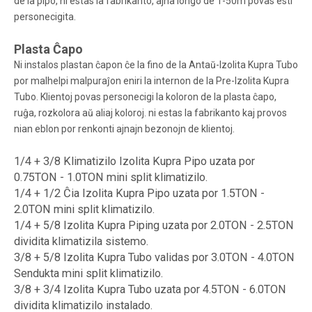
de la pipo, ni estas la fabrikanto, ajna longo de 1-50m povas esti
personecigita.
Plasta Ĉapo
Ni instalos plastan ĉapon ĉe la fino de la Antaŭ-Izolita Kupra Tubo
por malhelpi malpuraĵon eniri la internon de la Pre-Izolita Kupra
Tubo. Klientoj povas personecigi la koloron de la plasta ĉapo,
ruĝa, rozkolora aŭ aliaj koloroj. ni estas la fabrikanto kaj provos
nian eblon por renkonti ajnajn bezonojn de klientoj.
1/4 + 3/8 Klimatizilo Izolita Kupra Pipo uzata por
0.75TON - 1.0TON mini split klimatizilo.
1/4 + 1/2 Ĉia Izolita Kupra Pipo uzata por 1.5TON -
2.0TON mini split klimatizilo.
1/4 + 5/8 Izolita Kupra Piping uzata por 2.0TON - 2.5TON
dividita klimatizila sistemo.
3/8 + 5/8 Izolita Kupra Tubo validas por 3.0TON - 4.0TON
Sendukta mini split klimatizilo.
3/8 + 3/4 Izolita Kupra Tubo uzata por 4.5TON - 6.0TON
dividita klimatizilo instalado.