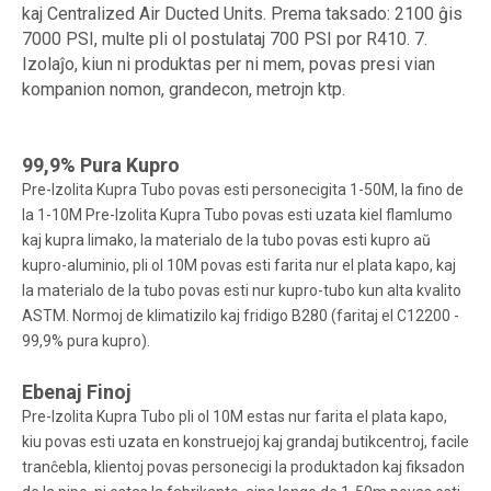
kaj Centralized Air Ducted Units. Prema taksado: 2100 ĝis
7000 PSI, multe pli ol postulataj 700 PSI por R410. 7.
Izolaĵo, kiun ni produktas per ni mem, povas presi vian
kompanion nomon, grandecon, metrojn ktp.
99,9% Pura Kupro
Pre-Izolita Kupra Tubo povas esti personecigita 1-50M, la fino de
la 1-10M Pre-Izolita Kupra Tubo povas esti uzata kiel flamlumo
kaj kupra limako, la materialo de la tubo povas esti kupro aŭ
kupro-aluminio, pli ol 10M povas esti farita nur el plata kapo, kaj
la materialo de la tubo povas esti nur kupro-tubo kun alta kvalito
ASTM. Normoj de klimatizilo kaj fridigo B280 (faritaj el C12200 -
99,9% pura kupro).
Ebenaj Finoj
Pre-Izolita Kupra Tubo pli ol 10M estas nur farita el plata kapo,
kiu povas esti uzata en konstruejoj kaj grandaj butikcentroj, facile
tranĉebla, klientoj povas personecigi la produktadon kaj fiksadon