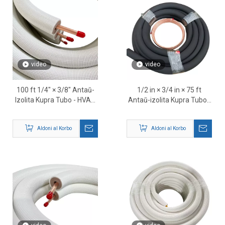
video
video
100 ft 1/4″ × 3/8″ Antaŭ-
1/2 in × 3/4 in × 75 ft
Izolita Kupra Tubo - HVAC
Antaŭ-izolita Kupra Tubo -
Fridiga Linio Aro
HVAC Fridiga Linio Aro
Aldoni al Korbo
Aldoni al Korbo