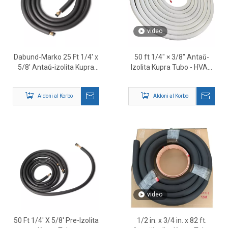
video
Dabund-Marko 25 Ft 1/4' x
50 ft 1/4″ × 3/8″ Antaŭ-
5/8' Antaŭ-izolita Kupra
Izolita Kupra Tubo - HVAC
Tubo - Provizanto de HVAC
Fridiga Linio Aro
Mini Split Line Set
Aldoni al Korbo
Aldoni al Korbo
video
50 Ft 1/4' X 5/8' Pre-Izolita
1/2 in. x 3/4 in. x 82 ft.