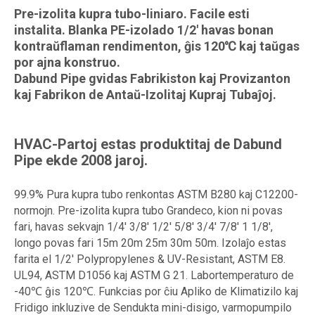
Pre-izolita kupra tubo-liniaro. Facile esti
instalita. Blanka PE-izolado 1/2' havas bonan
kontraŭflaman rendimenton, ĝis 120℃ kaj taŭgas
por ajna konstruo.
Dabund Pipe gvidas Fabrikiston kaj Provizanton
kaj Fabrikon de Antaŭ-Izolitaj Kupraj Tubaĵoj.
HVAC-Partoj estas produktitaj de Dabund
Pipe ekde 2008 jaroj.
99.9% Pura kupra tubo renkontas ASTM B280 kaj C12200-
normojn. Pre-izolita kupra tubo Grandeco, kion ni povas
fari, havas sekvajn 1/4' 3/8' 1/2' 5/8' 3/4' 7/8' 1 1/8',
longo povas fari 15m 20m 25m 30m 50m. Izolaĵo estas
farita el 1/2' Polypropylenes & UV-Resistant, ASTM E8.
UL94, ASTM D1056 kaj ASTM G 21. Labortemperaturo de
-40℃ ĝis 120℃. Funkcias por ĉiu Apliko de Klimatizilo kaj
Fridigo inkluzive de Sendukta mini-disigo, varmopumpilo