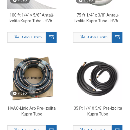
video
video
100 ft 1/4″ × 5/8″ Antaŭ-
75 ft 1/4″ x 3/8″ Antaŭ-
Izolita Kupra Tubo - HVAC
Izolita Kupra Tubo - HVAC
Fridiga Linio Aro
Fridiga Linio por Mini Split
Sistemoj
Aldoni al Korbo
Aldoni al Korbo
video
HVAC-Linio Aro Pre-Izolita
35 Ft 1/4' X 5/8' Pre-Izolita
Kupra Tubo
Kupra Tubo