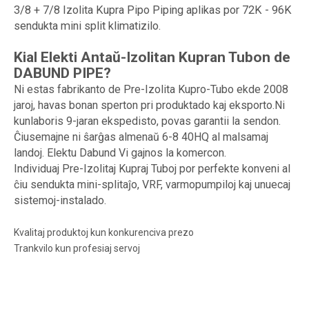
3/8 + 7/8 Izolita Kupra Pipo Piping aplikas por 72K - 96K
sendukta mini split klimatizilo.
Kial Elekti Antaŭ-Izolitan Kupran Tubon de
DABUND PIPE?
Ni estas fabrikanto de Pre-Izolita Kupro-Tubo ekde 2008
jaroj, havas bonan sperton pri produktado kaj eksporto.Ni
kunlaboris 9-jaran ekspedisto, povas garantii la sendon.
Ĉiusemajne ni ŝarĝas almenaŭ 6-8 40HQ al malsamaj
landoj. Elektu Dabund Vi gajnos la komercon.
Individuaj Pre-Izolitaj Kupraj Tuboj por perfekte konveni al
ĉiu sendukta mini-splitaĵo, VRF, varmopumpiloj kaj unuecaj
sistemoj-instalado.
Kvalitaj produktoj kun konkurenciva prezo
Trankvilo kun profesiaj servoj