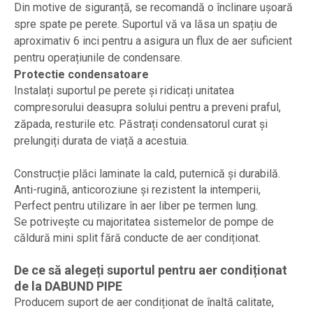
Din motive de siguranță, se recomandă o înclinare ușoară
spre spate pe perete. Suportul vă va lăsa un spațiu de
aproximativ 6 inci pentru a asigura un flux de aer suficient
pentru operațiunile de condensare.
Protectie condensatoare
Instalați suportul pe perete și ridicați unitatea
compresorului deasupra solului pentru a preveni praful,
zăpada, resturile etc. Păstrați condensatorul curat și
prelungiți durata de viață a acestuia.
Construcție plăci laminate la cald, puternică și durabilă.
Anti-rugină, anticoroziune și rezistent la intemperii,
Perfect pentru utilizare în aer liber pe termen lung.
Se potrivește cu majoritatea sistemelor de pompe de
căldură mini split fără conducte de aer condiționat.
De ce să alegeți suportul pentru aer condiționat
de la DABUND PIPE
Producem suport de aer condiționat de înaltă calitate,