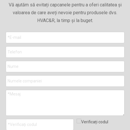
Vă ajutăm să evitați capcanele pentru a oferi calitatea și
valoarea de care aveți nevoie pentru produsele dvs.
HVAC&R, la timp și la buget.