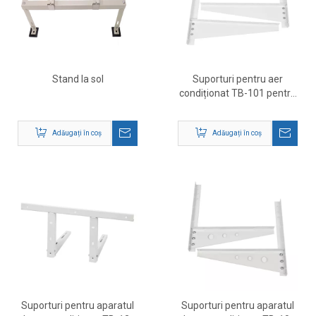
Stand la sol
Suporturi pentru aer
condiționat TB-101 pentru
utilizare grea – Suport
pentru montare pe perete
Adăugați în coș
Adăugați în coș
AC în aer liber
Suporturi pentru aparatul
Suporturi pentru aparatul