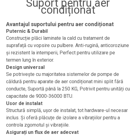
Suport pentru aer
condiționat
Avantajul suportului pentru aer condiționat
Puternic & Durabil
Construcție plăci laminate la cald cu tratament de
suprafață cu vopsire cu pulbere. Anti-rugină, anticoroziune
și rezistent la intemperii, Perfect pentru utilizare pe
termen lung în exterior.
Design universal
Se potrivește cu majoritatea sistemelor de pompe de
căldură pentru aparate de aer condiționat mini split fără
conducte, Suportă până la 250 KG, Potrivit pentru unități cu
capacitate de 9000-36000 BTU.
Usor de instalat
Structură simplă, ușor de instalat, tot hardware-ul necesar
inclus. Și oferă plăcuțe de izolare a vibrațiilor pentru a
controla zgomotul și vibrațiile.
Asigurați un flux de aer adecvat