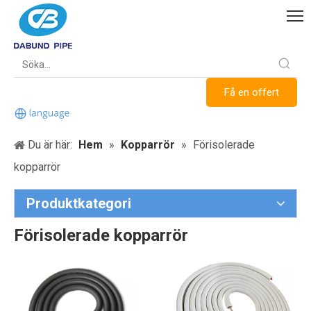
Få en offert
Du är här:
Hem
»
Kopparrör
»
Förisolerade
kopparrör
Produktkategori
Förisolerade kopparrör