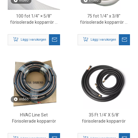
video
video
100 fot 1/4″ × 5/8″
75 fot 1/4″ x 3/8″
förisolerade kopparrör –
förisolerade kopparrör –
HVAC-
HVAC-kylmedelsledning
köldmedieledningssats
för Mini Split-system
Lägg i varukorgen
Lägg i varukorgen
video
HVAC Line Set
35 Ft 1/4' X 5/8'
Förisolerade kopparrör
förisolerade kopparrör