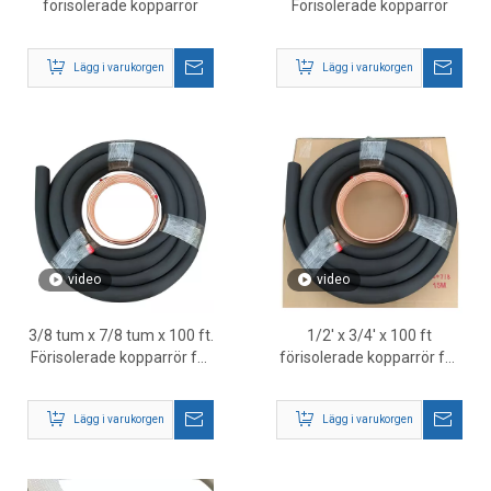
förisolerade kopparrör
Förisolerade kopparrör
Lägg i varukorgen
Lägg i varukorgen
video
video
3/8 tum x 7/8 tum x 100 ft.
1/2' x 3/4' x 100 ft
Förisolerade kopparrör för
förisolerade kopparrör för
HVAC-system
HVAC och
luftkonditioneringssystem
Lägg i varukorgen
Lägg i varukorgen