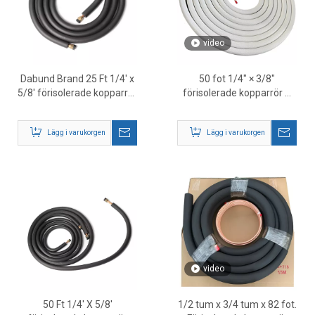
video
Dabund Brand 25 Ft 1/4' x
50 fot 1/4″ × 3/8″
5/8' förisolerade kopparrör
förisolerade kopparrör –
– HVAC Mini Split Line Set
HVAC-
Leverantör
köldmedieledningssats
Lägg i varukorgen
Lägg i varukorgen
video
50 Ft 1/4' X 5/8'
1/2 tum x 3/4 tum x 82 fot.