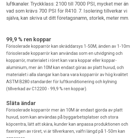
luftkanaler. Tryckklass: 2100 till 7000 PSI, mycket mer än
vad som krävs 700 PSI för R410. 7. Isolering tillverkar vi
själva, kan skriva ut ditt företagsnamn, storlek, meter mm.
99,9 % ren koppar
Förisolerade kopparrör kan skräddarsys 1-50M, änden av 1-10m
förisolerade kopparrör kan användas som en utvidgning och
kopparrör, materialet i röret kan vara koppar eller koppar-
aluminium, mer än 10M kan endast göras av platt huvud, och
materialet i alla slangar kan bara vara kopparrör av hög kvalitet
ASTM B280 standarder för luftkonditionering och kylning
(tillverkad av C12200 - 99,9 % ren koppar).
Släta ändar
Förisolerade kopparrör mer än 10M är endast gjorda av platt
huvud, som kan användas på byggarbetsplatser och stora
köpcentra, lätt att skära, kunder kan anpassa produktionen och
fixeringen av röret, vi är tillverkaren, valfri längd på 1-50m kan