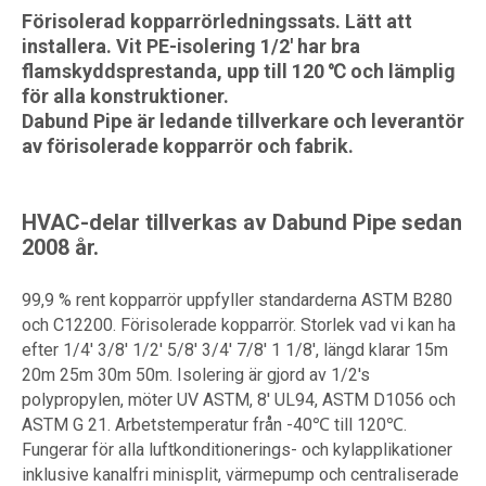
Förisolerad kopparrörledningssats. Lätt att
installera. Vit PE-isolering 1/2' har bra
flamskyddsprestanda, upp till 120 ℃ och lämplig
för alla konstruktioner.
Dabund Pipe är ledande tillverkare och leverantör
av förisolerade kopparrör och fabrik.
HVAC-delar tillverkas av Dabund Pipe sedan
2008 år.
99,9 % rent kopparrör uppfyller standarderna ASTM B280
och C12200. Förisolerade kopparrör. Storlek vad vi kan ha
efter 1/4' 3/8' 1/2' 5/8' 3/4' 7/8' 1 1/8', längd klarar 15m
20m 25m 30m 50m. Isolering är gjord av 1/2's
polypropylen, möter UV ASTM, 8' UL94, ASTM D1056 och
ASTM G 21. Arbetstemperatur från -40℃ till 120℃.
Fungerar för alla luftkonditionerings- och kylapplikationer
inklusive kanalfri minisplit, värmepump och centraliserade