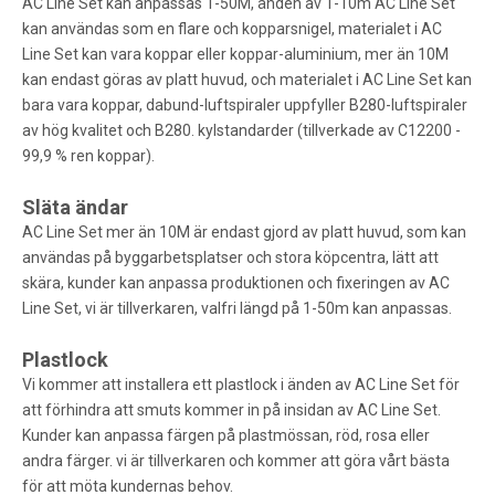
AC Line Set kan anpassas 1-50M, änden av 1-10m AC Line Set
kan användas som en flare och kopparsnigel, materialet i AC
Line Set kan vara koppar eller koppar-aluminium, mer än 10M
kan endast göras av platt huvud, och materialet i AC Line Set kan
bara vara koppar, dabund-luftspiraler uppfyller B280-luftspiraler
av hög kvalitet och B280. kylstandarder (tillverkade av C12200 -
99,9 % ren koppar).
Släta ändar
AC Line Set mer än 10M är endast gjord av platt huvud, som kan
användas på byggarbetsplatser och stora köpcentra, lätt att
skära, kunder kan anpassa produktionen och fixeringen av AC
Line Set, vi är tillverkaren, valfri längd på 1-50m kan anpassas.
Plastlock
Vi kommer att installera ett plastlock i änden av AC Line Set för
att förhindra att smuts kommer in på insidan av AC Line Set.
Kunder kan anpassa färgen på plastmössan, röd, rosa eller
andra färger. vi är tillverkaren och kommer att göra vårt bästa
för att möta kundernas behov.