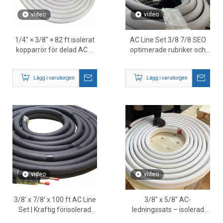
video
video
1/4″ × 3/8″ × 82 ft isolerat
AC Line Set 3/8 7/8 SEO
kopparrör för delad AC –
optimerade rubriker och
högpresterande HVAC-
innehåll
köldmedieledning
Lägg i varukorgen
Lägg i varukorgen
video
video
3/8' x 7/8' x 100 ft AC Line
3/8″ x 5/8″ AC-
Set | Kraftig förisolerad
ledningssats – isolerad
kopparköldmedieledning
koppar HVAC