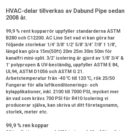
HVAC-delar tillverkas av Dabund Pipe sedan
2008 år.
99,9 % rent kopparrör uppfyller standarderna ASTM
B280 och C12200. AC Line Set vad vi kan göra har
följande storlekar 1/4' 3/8' 1/2' 5/8' 3/4' 7/8' 1 1/8',
längd kan göra 15m(50ft) 20m 25m 30m 50m för
kanalfri mini-split. 3/2' isolering är gjord av 1/8' 3/4' &
1' polypropen & UV-beständig, uppfyller ASTM E 84,
UL94, ASTM D1056 och ASTM G 21.
Arbetstemperatur från -40 ℃ till 120 ℃, rök 25/50
Fungerar för alla luftkonditionerings- och
kylapplikationer, inkl. 2100 till 7000 PSI, mycket mer
än vad som krävs 700 PSI för R410 Isolering vi
producerar själva, kan skriva ut ditt företagsnamn,
storlek, meter etc.
99,9 % ren koppar