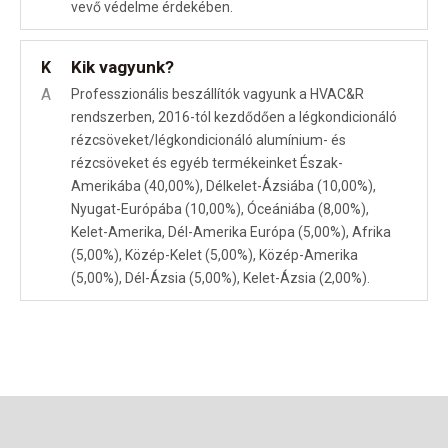
vevő védelme érdekében.
Kik vagyunk?
K
A
Professzionális beszállítók vagyunk a HVAC&R
rendszerben, 2016-tól kezdődően a légkondicionáló
rézcsöveket/légkondicionáló alumínium- és
rézcsöveket és egyéb termékeinket Észak-
Amerikába (40,00%), Délkelet-Ázsiába (10,00%),
Nyugat-Európába (10,00%), Óceániába (8,00%),
Kelet-Amerika, Dél-Amerika Európa (5,00%), Afrika
(5,00%), Közép-Kelet (5,00%), Közép-Amerika
(5,00%), Dél-Ázsia (5,00%), Kelet-Ázsia (2,00%).