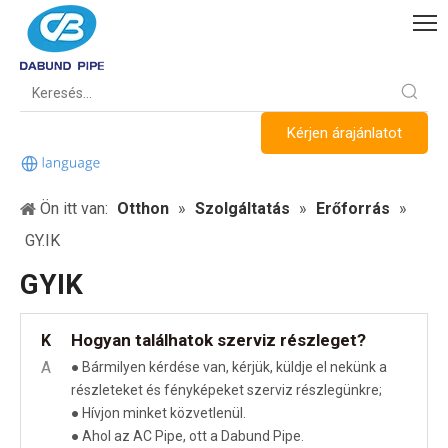
Kérjen árajánlatot
Ön itt van:
Otthon
»
Szolgáltatás
»
Erőforrás
»
GY.IK
GYIK
Hogyan találhatok szerviz részleget?
K
A
● Bármilyen kérdése van, kérjük, küldje el nekünk a
részleteket és fényképeket szerviz részlegünkre;
● Hívjon minket közvetlenül.
● Ahol az AC Pipe, ott a Dabund Pipe.