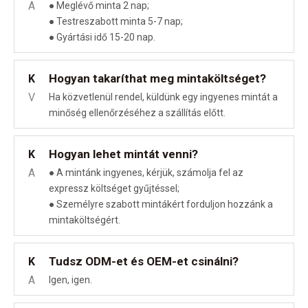
A
● Meglévő minta 2 nap;
● Testreszabott minta 5-7 nap;
● Gyártási idő 15-20 nap.
Hogyan takaríthat meg mintaköltséget?
K
V
Ha közvetlenül rendel, küldünk egy ingyenes mintát a
minőség ellenőrzéséhez a szállítás előtt.
Hogyan lehet mintát venni?
K
A
● A mintánk ingyenes, kérjük, számolja fel az
expressz költséget gyűjtéssel;
● Személyre szabott mintákért forduljon hozzánk a
mintaköltségért.
Tudsz ODM-et és OEM-et csinálni?
K
A
Igen, igen.