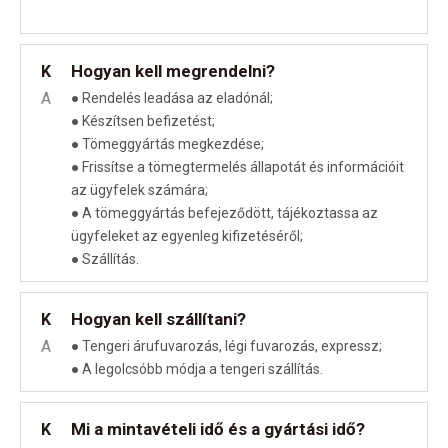
Hogyan kell megrendelni?
K
A
● Rendelés leadása az eladónál;
● Készítsen befizetést;
● Tömeggyártás megkezdése;
● Frissítse a tömegtermelés állapotát és információit
az ügyfelek számára;
● A tömeggyártás befejeződött, tájékoztassa az
ügyfeleket az egyenleg kifizetéséről;
● Szállítás.
Hogyan kell szállítani?
K
A
● Tengeri árufuvarozás, légi fuvarozás, expressz;
● A legolcsóbb módja a tengeri szállítás.
Mi a mintavételi idő és a gyártási idő?
K