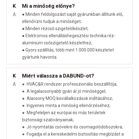
Mi a minőség előnye?
K
A
● Minden feldolgozást saját gyárunkban állítunk elő,
ellenőrizni tudjuk a minőséget;
● Minden rézcső szigetelőkészlet;
● Elektromos ellenálláshegesztési technika réz-
alumínium csőszigetelő készlethez;
● Gyors szállítás, több mint 1 000 000 készletet
gyártunk havonta.
Miért válassza a DABUND-ot?
K
A
●
HVAC&R rendszer professzionális beszállítója;
●
A legalacsonyabb gyári ár jó minőséggel;
●
Alacsony MOQ kisvállalkozások indításához;
●
Ingyenes minta a minőség ellenőrzéséhez;
●
Megfeleljen az európai és más területek
biztonsági szabványainak;
●
Jó nyomtatás csövekre és csomagolódobozokra;
●
Fogadja el a kereskedelmi biztosítási megbízást a