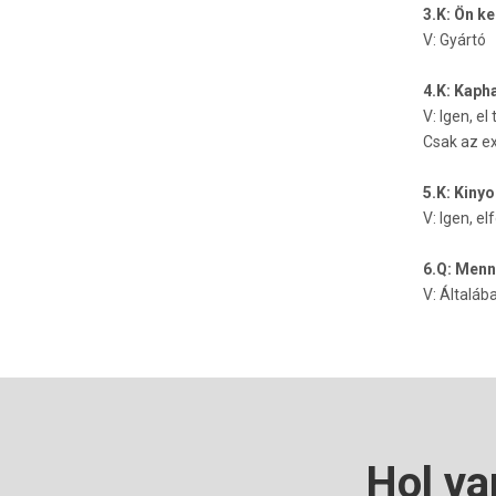
3.K: Ön k
V: Gyártó
4.K: Kaph
V: Igen, el
Csak az ex
5.K: Kiny
V: Igen, e
6.Q: Menny
V: Általáb
Hol va