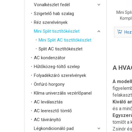
Vonalkészlet fedél
Mini Spl
Szigetelő hab szalag
Komple
Réz szerelvények
légkondi
Mini Split tisztítókészlet
Hoz
Mini Split AC tisztítókészlet
Split AC tisztítókészlet
AC kondenzátor
Hűtőközeg-töltő szelep
A HVAC
Folyadékzáró szerelvények
A model
Önfúró horgony
figyelemb
Klíma univerzális vezérlőpanel
felakasz
Kiváló a
AC leválasztás
és a minő
AC leeresztő tömlő
Egyszerű
AC távirányító
tömlőt a 
Légkondicionáló pad
Zsinór és