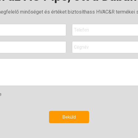
y megfelelő minőséget és értéket biztosíthass HVAC&R termékei 
Beküld