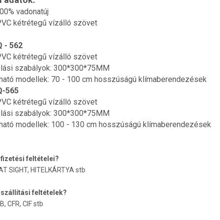
100% vadonatúj
VC kétrétegű vízálló szövet
Q - 562
VC kétrétegű vízálló szövet
lási szabályok: 300*300*75MM
ható modellek: 70 - 100 cm hosszúságú klímaberendezések
Q-565
VC kétrétegű vízálló szövet
lási szabályok: 300*300*75MM
ható modellek: 100 - 130 cm hosszúságú klímaberendezések
fizetési feltételei?
C AT SIGHT, HITELKÁRTYA stb
 szállítási feltételek?
B, CFR, CIF stb