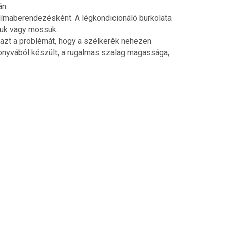
án.
 klímaberendezésként. A légkondicionáló burkolata
tjuk vagy mossuk.
a azt a problémát, hogy a szélkerék nehezen
ponyvából készült, a rugalmas szalag magassága,