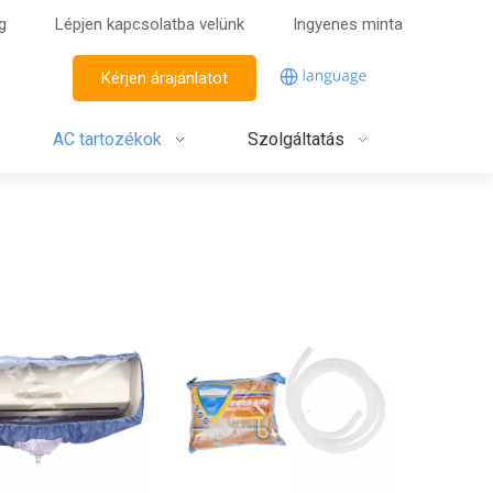
g
Lépjen kapcsolatba velünk
Ingyenes minta
Kérjen árajánlatot
AC tartozékok
Szolgáltatás