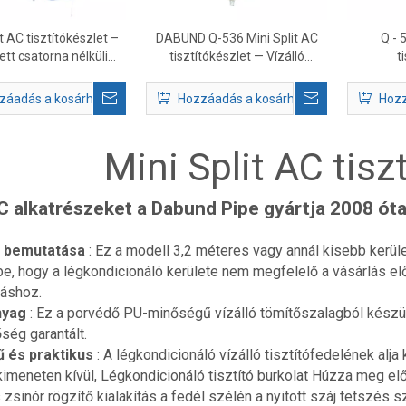
it AC tisztítókészlet –
DABUND Q-536 Mini Split AC
Q - 
tt csatorna nélküli
tisztítókészlet — Vízálló
t
cionáló karbantartási
tisztítóhuzat 3-5P mennyezeti
készlet
klímaberendezésekhez
záadás a kosárhoz
Hozzáadás a kosárhoz
Hozz
Mini Split AC tisz
 alkatrészeket a Dabund Pipe gyártja 2008 ót
l bemutatása
: Ez a modell 3,2 méteres vagy annál kisebb kerü
e, hogy a légkondicionáló kerülete nem megfelelő a vásárlás el
táshoz.
nyag
: Ez a porvédő PU-minőségű vízálló tömítőszalagból készült,
ség garantált.
 és praktikus
: A légkondicionáló vízálló tisztítófedelének alja
kimeneten kívül, Légkondicionáló tisztító burkolat Húzza meg elő
 zsinór rögzítő kialakítás a fedél szélén a nyitott száj tetszés s