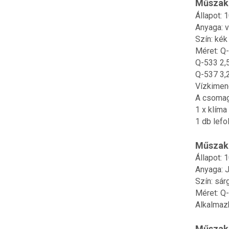
Műszaki
Állapot: 
Anyaga: v
Szín: kék
Méret: Q
Q-533 2,
Q-537 3,
Vízkimene
A csomag
1 x klíma 
1 db lefo
Műszaki
Állapot: 
Anyaga: 
Szín: sár
Méret: Q
Alkalmaz
Műszaki