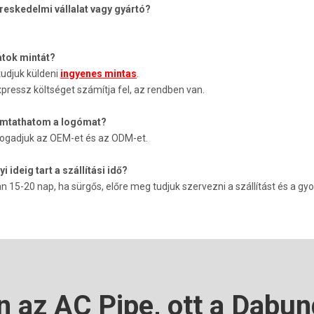
ereskedelmi vállalat vagy gyártó?
atok mintát?
 tudjuk küldeni
ingyenes minta
s
.
pressz költséget számítja fel, az rendben van.
omtathatom a logómat?
lfogadjuk az OEM-et és az ODM-et.
i ideig tart a szállítási idő?
an 15-20 nap, ha sürgős, előre meg tudjuk szervezni a szállítást és a gyor
n az AC Pipe, ott a Dabun