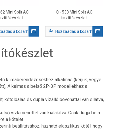
562 Mini Split AC
Q - 533 Mini Split AC
isztítókészlet
tisztítókészlet
áadás a kosárhoz
Hozzáadás a kosárhoz
títókészlet
a
letű klímaberendezésekhez alkalmas (kérjük, vegye
őtt), Alkalmas a belső 2P-3P modellekhez a
 kétoldalas és dupla vízálló bevonattal van ellátva,
 külső vízkimenettel van kialakítva. Csak dugja be a
re a kötelet.
zerinti beállításához, húzható elasztikus kötél, hogy