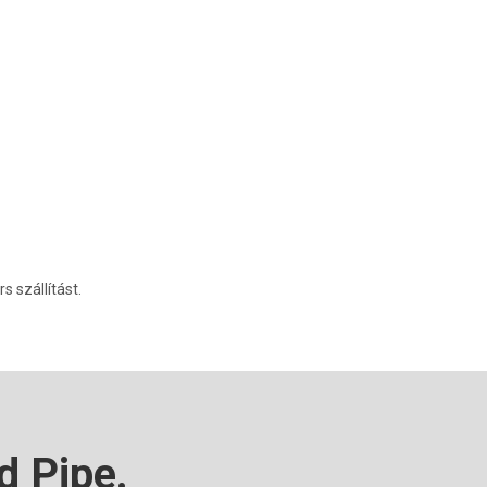
s szállítást.
d Pipe.