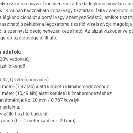
lyozza a szennyvíz fröccsenését a tiszta légkondicionálás sor
us
: Kiválóan használható irodai vagy háztartási falra szerelhető
 légkondicionálót a portól vagy szennyeződéstől, amikor tisztí
kasztható szélturbina légcsatorna tisztító vízelszívója megoldj
tó, a szennyvíz pedig nehezen kezelhető. Az aljzat vízköpenye 
ge és szélessége állítható.
 adatok:
100% vadonatúj
ízálló kendő
532, Q-535 (opcionális)
 méter (7,87 láb) alatti kerületű klímaberendezéshez
 méter (10,49 láb) alatti kerületű klímaberendezéshez
t átmérője: kb. 20 mm / 0,787 hüvelyk
 tartalma:
vízálló tisztító burkolat
lyócső (L = 1 méter kaliber = 20 mm)