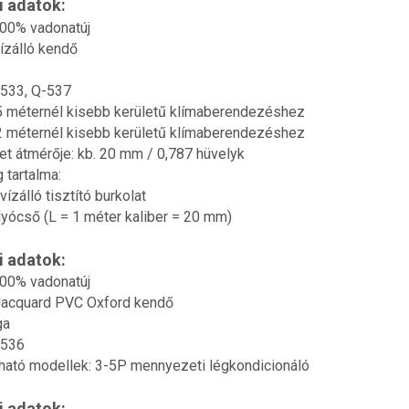
 adatok:
100% vadonatúj
ízálló kendő
-533, Q-537
5 méternél kisebb kerületű klímaberendezéshez
2 méternél kisebb kerületű klímaberendezéshez
t átmérője: kb. 20 mm / 0,787 hüvelyk
 tartalma:
vízálló tisztító burkolat
lyócső (L = 1 méter kaliber = 20 mm)
 adatok:
100% vadonatúj
Jacquard PVC Oxford kendő
ga
-536
ható modellek: 3-5P mennyezeti légkondicionáló
 adatok: