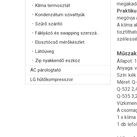
megakadá
Klíma termosztát
Praktik
Kondenzátum szivattyúk
megóvja a
Szűrő szárító
A klíma a
tisztítha
Fáklyázó és swapping szerszámok
szélessé
Elosztócső mérőkészlet
Látóüveg
Műszaki
Zip nyakkendő eszköz
Állapot: 
Anyaga: v
AC párologtató
Szín: kék
LG hűtőkompresszor
Méret: Q-
Q-532 2,4
Q-535 3,2
Vízkimene
A csomag
1 x klíma 
1 db lefo