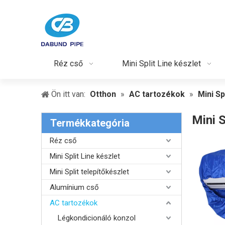
Réz cső
Mini Split Line készlet
Ön itt van:
Otthon
»
AC tartozékok
»
Mini Sp
Mini S
Termékkategória
Réz cső
Mini Split Line készlet
Mini Split telepítőkészlet
Alumínium cső
AC tartozékok
Légkondicionáló konzol