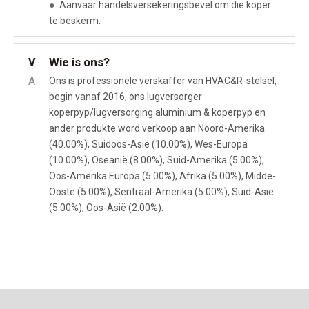
●
Aanvaar handelsversekeringsbevel om die koper
te beskerm.
Wie is ons?
V
A
Ons is professionele verskaffer van HVAC&R-stelsel,
begin vanaf 2016, ons lugversorger
koperpyp/lugversorging aluminium & koperpyp en
ander produkte word verkoop aan Noord-Amerika
(40.00%), Suidoos-Asië (10.00%), Wes-Europa
(10.00%), Oseanië (8.00%), Suid-Amerika (5.00%),
Oos-Amerika Europa (5.00%), Afrika (5.00%), Midde-
Ooste (5.00%), Sentraal-Amerika (5.00%), Suid-Asië
(5.00%), Oos-Asië (2.00%).