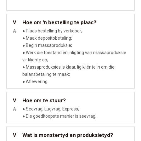
Hoe om 'n bestelling te plaas?
V
A
● Plaas bestelling by verkoper;
● Maak depositobetaling;
● Begin massaproduksie;
● Werk die toestand en inligting van massaproduksie
vir kliënte op;
● Massaproduksies is klaar, lig kliënte in om die
balansbetaling te maak;
● Aflewering.
Hoe om te stuur?
V
A
● Seevrag, Lugvrag, Express;
● Die goedkoopste manier is seevrag.
Wat is monstertyd en produksietyd?
V