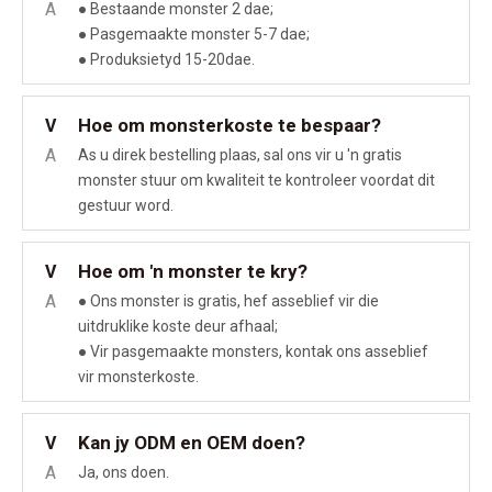
A
● Bestaande monster 2 dae;
● Pasgemaakte monster 5-7 dae;
● Produksietyd 15-20dae.
Hoe om monsterkoste te bespaar?
V
A
As u direk bestelling plaas, sal ons vir u 'n gratis
monster stuur om kwaliteit te kontroleer voordat dit
gestuur word.
Hoe om 'n monster te kry?
V
A
● Ons monster is gratis, hef asseblief vir die
uitdruklike koste deur afhaal;
● Vir pasgemaakte monsters, kontak ons ​​asseblief
vir monsterkoste.
Kan jy ODM en OEM doen?
V
A
Ja, ons doen.