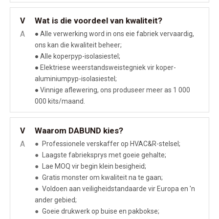
Wat is die voordeel van kwaliteit?
V
A
● Alle verwerking word in ons eie fabriek vervaardig,
ons kan die kwaliteit beheer;
● Alle koperpyp-isolasiestel;
● Elektriese weerstandsweistegniek vir koper-
aluminiumpyp-isolasiestel;
● Vinnige aflewering, ons produseer meer as 1 000
000 kits/maand.
Waarom DABUND kies?
V
A
●
Professionele verskaffer op HVAC&R-stelsel;
●
Laagste fabrieksprys met goeie gehalte;
●
Lae MOQ vir begin klein besigheid;
●
Gratis monster om kwaliteit na te gaan;
●
Voldoen aan veiligheidstandaarde vir Europa en 'n
ander gebied;
●
Goeie drukwerk op buise en pakbokse;