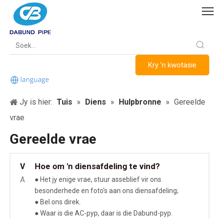
Kry 'n kwotasie
Jy is hier:
Tuis
»
Diens
»
Hulpbronne
»
Gereelde
vrae
Gereelde vrae
Hoe om 'n diensafdeling te vind?
V
A
● Het jy enige vrae, stuur asseblief vir ons
besonderhede en foto's aan ons diensafdeling;
● Bel ons direk.
● Waar is die AC-pyp, daar is die Dabund-pyp.