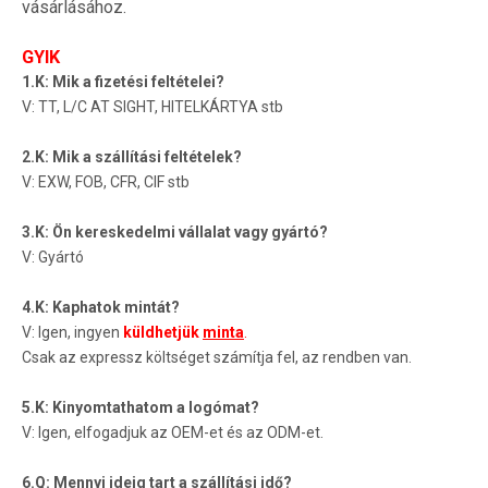
vásárlásához.
GYIK
1.K: Mik a fizetési feltételei?
V: TT, L/C AT SIGHT, HITELKÁRTYA stb
2.K: Mik a szállítási feltételek?
V: EXW, FOB, CFR, CIF stb
3.K: Ön kereskedelmi vállalat vagy gyártó?
V: Gyártó
4.K: Kaphatok mintát?
V: Igen, ingyen
küldhetjük
minta
.
Csak az expressz költséget számítja fel, az rendben van.
5.K: Kinyomtathatom a logómat?
V: Igen, elfogadjuk az OEM-et és az ODM-et.
6.Q: Mennyi ideig tart a szállítási idő?