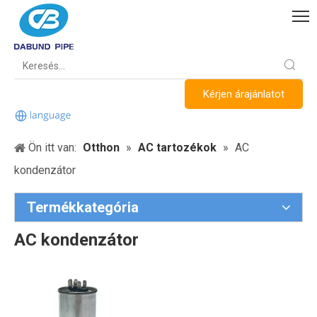
Kérjen árajánlatot
Ön itt van:
Otthon
»
AC tartozékok
»
AC
kondenzátor
Termékkategória
AC kondenzátor