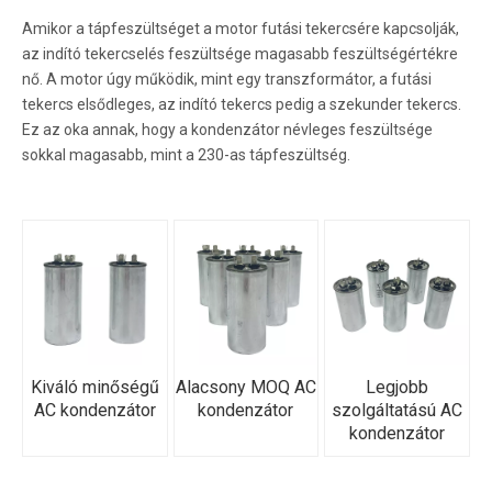
Amikor a tápfeszültséget a motor futási tekercsére kapcsolják,
az indító tekercselés feszültsége magasabb feszültségértékre
nő. A motor úgy működik, mint egy transzformátor, a futási
tekercs elsődleges, az indító tekercs pedig a szekunder tekercs.
Ez az oka annak, hogy a kondenzátor névleges feszültsége
sokkal magasabb, mint a 230-as tápfeszültség.
Kiváló minőségű
Alacsony MOQ AC
Legjobb
AC kondenzátor
kondenzátor
szolgáltatású AC
kondenzátor