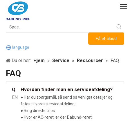
Få et tilbud
Du er her:
Hjem
»
Service
»
Ressourcer
»
FAQ
FAQ
Hvordan finder man en serviceafdeling?
Q
EN
● Har du spørgsmål, så send os venligst detaljer og
fotos til vores serviceafdeling;
● Ring direkte til os.
● Hvor er AC-røret, er der Dabund-røret.