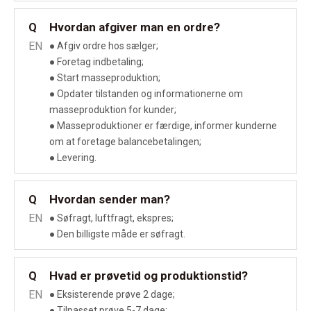
Hvordan afgiver man en ordre?
Q
EN
● Afgiv ordre hos sælger;
● Foretag indbetaling;
● Start masseproduktion;
● Opdater tilstanden og informationerne om
masseproduktion for kunder;
● Masseproduktioner er færdige, informer kunderne
om at foretage balancebetalingen;
● Levering.
Hvordan sender man?
Q
EN
● Søfragt, luftfragt, ekspres;
● Den billigste måde er søfragt.
Hvad er prøvetid og produktionstid?
Q
EN
● Eksisterende prøve 2 dage;
● Tilpasset prøve 5-7 dage;