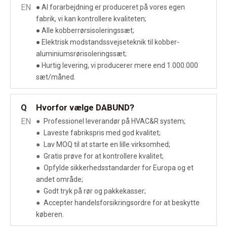
EN
● Al forarbejdning er produceret på vores egen
fabrik, vi kan kontrollere kvaliteten;
● Alle kobberrørsisoleringssæt;
● Elektrisk modstandssvejseteknik til kobber-
aluminiumsrørisoleringssæt;
● Hurtig levering, vi producerer mere end 1.000.000
sæt/måned.
Hvorfor vælge DABUND?
Q
EN
●
Professionel leverandør på HVAC&R system;
●
Laveste fabrikspris med god kvalitet;
●
Lav MOQ til at starte en lille virksomhed;
●
Gratis prøve for at kontrollere kvalitet;
●
Opfylde sikkerhedsstandarder for Europa og et
andet område;
●
Godt tryk på rør og pakkekasser;
●
Accepter handelsforsikringsordre for at beskytte
køberen.