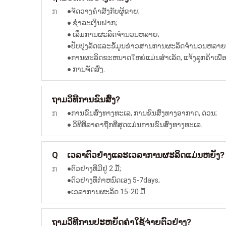
ກ
●ຈັດວາງຄໍາສັ່ງກັບຜູ້ຂາຍ;
● ຊໍາລະເງິນຝາກ;
● ເລີ່ມການຜະລິດຈໍານວນຫລາຍ;
●ປັບປຸງລັດແລະຂໍ້ມູນຂ່າວສານການຜະລິດຈໍານວນຫລາຍສໍ
●ການຜະລິດຂະຫນາດໃຫຍ່ແມ່ນສໍາເລັດ, ແຈ້ງລູກຄ້າເພື່ອ
● ການຈັດສົ່ງ.
ວິທີການຂົນສົ່ງ?
ຖາມ
ກ
●ການຂົນສົ່ງທາງທະເລ, ການຂົນສົ່ງທາງອາກາດ, ດ່ວນ;
● ວິທີທີ່ລາຄາຖືກທີ່ສຸດແມ່ນການຂົນສົ່ງທາງທະເລ.
ເວລາຕົວຢ່າງແລະເວລາການຜະລິດແມ່ນຫຍັງ?
Q
ກ
●ຕົວຢ່າງທີ່ມີຢູ່ 2 ມື້;
●ຕົວຢ່າງທີ່ກໍາຫນົດເອງ 5-7days;
●ເວລາການຜະລິດ 15-20 ມື້.
ວິທີການປະຫຍັດຄ່າໃຊ້ຈ່າຍຕົວຢ່າງ?
ຖາມ