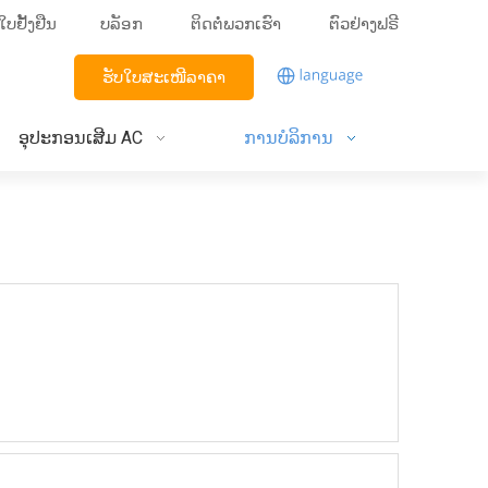
ໃບຢັ້ງຢືນ
ບລັອກ
ຕິດຕໍ່ພວກເຮົາ
ຕົວຢ່າງຟຣີ
ຮັບໃບສະເໜີລາຄາ
ອຸປະກອນເສີມ AC
ການບໍລິການ