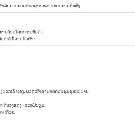
ທ່ານສໍາລັບການກວດສອບຄຸນນະພາບກ່ອນການຂົນສົ່ງ.
ລິການດ່ວນໂດຍການເກັບກໍາ;
ັບຄ່າໃຊ້ຈ່າຍຕົວຢ່າງ.
ຂອງພວກເຮົາເອງ, ພວກເຮົາສາມາດຄວບຄຸມຄຸນນະພາບ;
n ທໍ່ທອງແດງ - ອະລູມິນຽມ;
ດ/ເດືອນ.