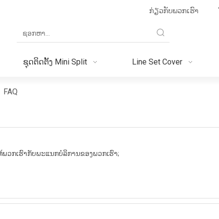
ກ່ຽວກັບພວກເຮົາ
ຊຸດຕິດຕັ້ງ Mini Split
Line Set Cover
»
FAQ
້ພວກເຮົາກັບພະແນກບໍລິການຂອງພວກເຮົາ;