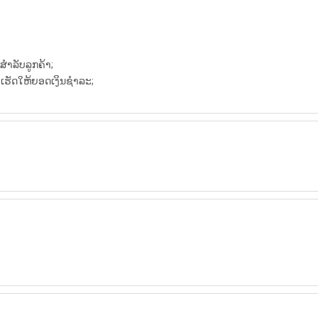
າລັບລູກຄ້າ;
ເຮັດໃຫ້ຍອດເງິນຊໍາລະ;