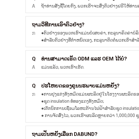
A
ຖ້າທ່ານສັ່ງຊື້ໂດຍກົງ, ພວກເຮົາຈະສົ່ງຕົວຢ່າງຟຣີໃຫ້
ວິທີການເອົາຕົວຢ່າງ?
ຖາມ
ກ
●ຕົວຢ່າງຂອງພວກເຮົາແມ່ນບໍ່ເສຍຄ່າ, ກະລຸນາຄິດຄ່າບໍ
●ສໍາລັບຕົວຢ່າງທີ່ກໍາຫນົດເອງ, ກະລຸນາຕິດຕໍ່ພວກເຮົາສໍາລ
ທ່ານສາມາດເຮັດ ODM ແລະ OEM ໄດ້ບໍ?
Q
A
ແມ່ນແລ້ວ, ພວກເຮົາເຮັດ.
ປະໂຫຍດຂອງຄຸນນະພາບແມ່ນຫຍັງ?
Q
ກ
●ການປຸງແຕ່ງທັງຫມົດແມ່ນຜະລິດຢູ່ໃນໂຮງງານຜະລິດ
●ຊຸດ insulation ທໍ່ທອງແດງທັງຫມົດ;
●ເຕັກນິກການເຊື່ອມໂລຫະຕ້ານໄຟຟ້າສໍາລັບຊຸດ insulatio
● ການຈັດສົ່ງໄວ, ພວກເຮົາຜະລິດຫຼາຍກວ່າ 1,000,000 ຊຸ
ເປັນຫຍັງເລືອກ DABUND?
ຖາມ