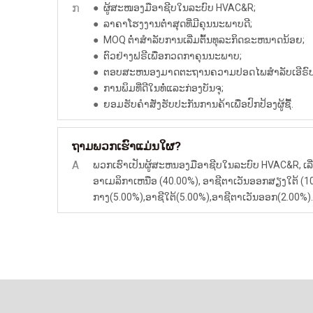
ກ
●
ຜູ້ສະໜອງມືອາຊີບໃນລະບົບ HVAC&R;
●
ລາຄາໂຮງງານຕ່ໍາສຸດທີ່ມີຄຸນນະພາບດີ;
●
MOQ ຕ່ໍາສໍາລັບການເລີ່ມຕົ້ນທຸລະກິດຂະຫນາດນ້ອຍ;
●
ຕົວຢ່າງຟຣີເພື່ອກວດກາຄຸນນະພາບ;
●
ຕອບສະຫນອງມາດຕະຖານຄວາມປອດໄພສໍາລັບເອີຣົບແລະພ
●
ການພິມທີ່ດີໃນທໍ່ແລະກ່ອງບັນຈຸ;
●
ຍອມຮັບຄໍາສັ່ງຮັບປະກັນການຄ້າເພື່ອປົກປ້ອງຜູ້ຊື້.
ພວກເຮົາແມ່ນໃຜ?
ຖາມ
A
ພວກເຮົາເປັນຜູ້ສະຫນອງມືອາຊີບໃນລະບົບ HVAC&R, ເລີ
ອາເມລິກາເຫນືອ (40.00%), ອາຊີຕາເວັນອອກສຽງໃຕ້ (10.
ກາງ(5.00%),ອາຊີໃຕ້(5.00%),ອາຊີຕາເວັນອອກ(2.00%)