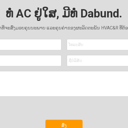
ທໍ່ AC ຢູ່ໃສ, ມີທໍ່ Dabund.
ນຫາທີ່ຈະສົ່ງມອບຄຸນນະພາບ ແລະຄຸນຄ່າຂອງຜະລິດຕະພັນ HVAC&R ທີ່ຕ້
ສົ່ງ