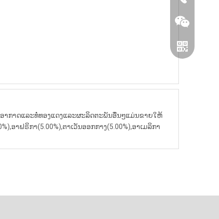
ງປັບອາກາດແລະທໍ່ທອງແດງແລະຜະລິດຕະພັນອື່ນໆແມ່ນຂາຍໃຫ້
(5.00%),ອາຟຣິກາ(5.00%),ຕາເວັນອອກກາງ(5.00%),ອາເມລິກາ
Wechat
Whatsapp