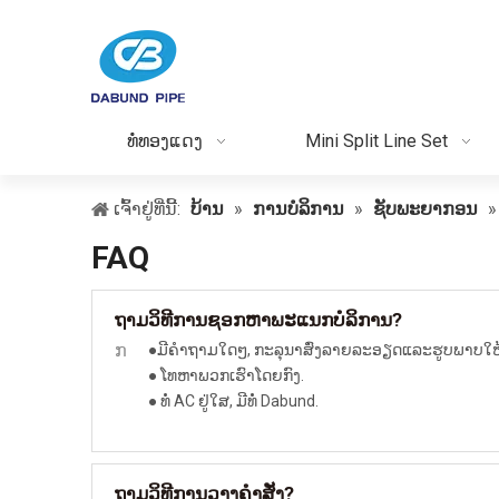
ທໍ່ທອງແດງ
Mini Split Line Set
ເຈົ້າຢູ່ທີ່ນີ້:
ບ້ານ
»
ການບໍລິການ
»
ຊັບພະຍາກອນ
FAQ
ວິທີການຊອກຫາພະແນກບໍລິການ?
ຖາມ
ກ
●ມີຄໍາຖາມໃດໆ, ກະລຸນາສົ່ງລາຍລະອຽດແລະຮູບພາບໃຫ
● ໂທຫາພວກເຮົາໂດຍກົງ.
● ທໍ່ AC ຢູ່ໃສ, ມີທໍ່ Dabund.
ວິທີການວາງຄໍາສັ່ງ?
ຖາມ