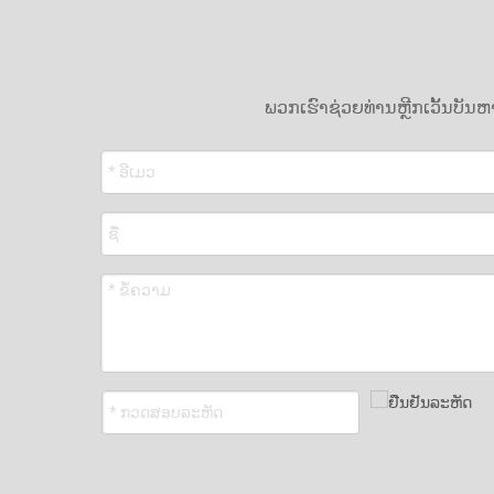
ພວກເຮົາຊ່ວຍທ່ານຫຼີກເວັ້ນບັ