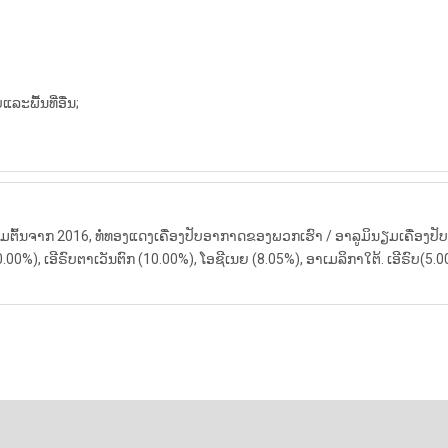
ື້ນທີ່ອື່ນ;
່ມຕົ້ນຈາກ 2016, ທໍ່ທອງແດງເຄື່ອງປັບອາກາດຂອງພວກເຮົາ / ອາລູມິນຽມເຄື່ອ
00%), ເອີຣົບຕາເວັນຕົກ (10.00%), ໂອຊີເນຍ (8.05%), ອາເມລິກາໃຕ້. ເອີຣົບ
.