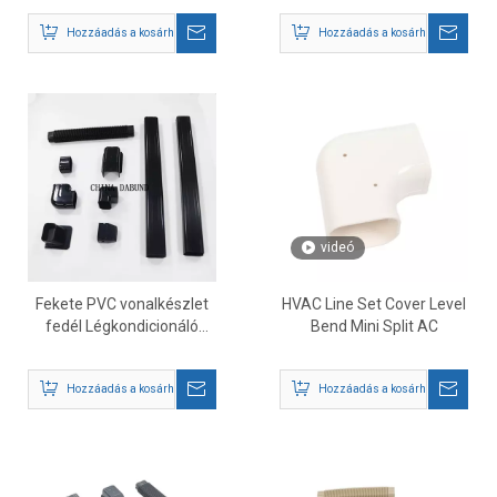
Hozzáadás a kosárhoz
Hozzáadás a kosárhoz
videó
Fekete PVC vonalkészlet
HVAC Line Set Cover Level
fedél Légkondicionáló
Bend Mini Split AC
vezetékkészlet csatorna
burkolat
Hozzáadás a kosárhoz
Hozzáadás a kosárhoz