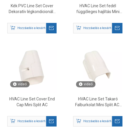
Kék PVC Line Set Cover
HVAC Line Set fedél
Dekoratív légkondicionáló
függőleges hajlítás Mini
burkolat
Split AC-hez
Hozzáadás a kosárhoz
Hozzáadás a kosárhoz
videó
videó
HVAC Line Set Cover End
HVAC Line Set Takaró
Cap Mini Split AC
Falburkolat Mini Split AC-
hoz
Hozzáadás a kosárhoz
Hozzáadás a kosárhoz