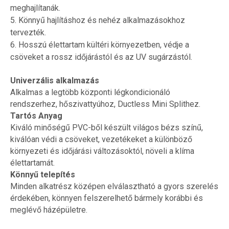
meghajlítanák.
5. Könnyű hajlításhoz és nehéz alkalmazásokhoz
tervezték.
6. Hosszú élettartam kültéri környezetben, védje a
csöveket a rossz időjárástól és az UV sugárzástól.
Univerzális alkalmazás
Alkalmas a legtöbb központi légkondicionáló
rendszerhez, hőszivattyúhoz, Ductless Mini Splithez.
Tartós Anyag
Kiváló minőségű PVC-ből készült világos bézs színű,
kiválóan védi a csöveket, vezetékeket a különböző
környezeti és időjárási változásoktól, növeli a klíma
élettartamát.
Könnyű telepítés
Minden alkatrész középen elválasztható a gyors szerelés
érdekében, könnyen felszerelhető bármely korábbi és
meglévő házépületre.