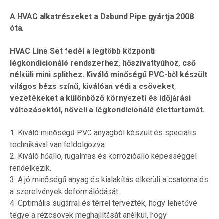
A HVAC alkatrészeket a Dabund Pipe gyártja 2008
óta.
HVAC Line Set fedél a legtöbb központi
légkondicionáló rendszerhez, hőszivattyúhoz, cső
nélküli mini splithez. Kiváló minőségű PVC-ből készült
világos bézs színű, kiválóan védi a csöveket,
vezetékeket a különböző környezeti és időjárási
változásoktól, növeli a légkondicionáló élettartamát.
1. Kiváló minőségű PVC anyagból készült és speciális
technikával van feldolgozva.
2. Kiváló hőálló, rugalmas és korrózióálló képességgel
rendelkezik.
3. A jó minőségű anyag és kialakítás elkerüli a csatorna és
a szerelvények deformálódását.
4. Optimális sugárral és térrel tervezték, hogy lehetővé
tegye a rézcsövek meghajlítását anélkül, hogy