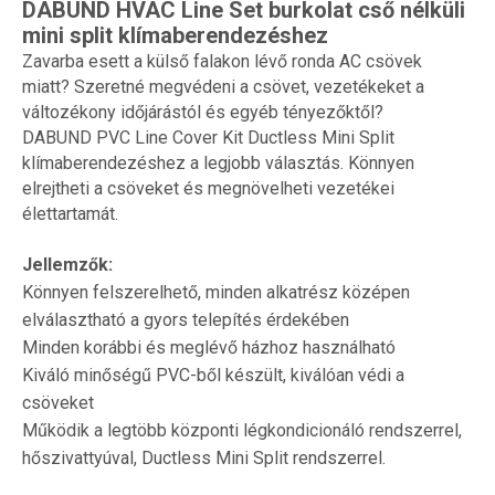
DABUND HVAC Line Set burkolat cső nélküli
mini split klímaberendezéshez
Zavarba esett a külső falakon lévő ronda AC csövek
miatt? Szeretné megvédeni a csövet, vezetékeket a
változékony időjárástól és egyéb tényezőktől?
DABUND PVC Line Cover Kit Ductless Mini Split
klímaberendezéshez a legjobb választás. Könnyen
elrejtheti a csöveket és megnövelheti vezetékei
élettartamát.
Jellemzők:
Könnyen felszerelhető, minden alkatrész középen
elválasztható a gyors telepítés érdekében
Minden korábbi és meglévő házhoz használható
Kiváló minőségű PVC-ből készült, kiválóan védi a
csöveket
Működik a legtöbb központi légkondicionáló rendszerrel,
hőszivattyúval, Ductless Mini Split rendszerrel.