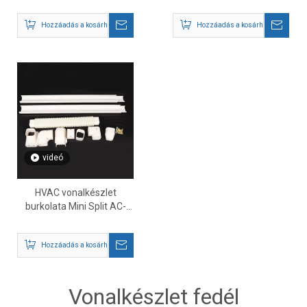
hez
Hozzáadás a kosárhoz
Hozzáadás a kosárhoz
videó
HVAC vonalkészlet
burkolata Mini Split AC-
hez
Hozzáadás a kosárhoz
Vonalkészlet fedél