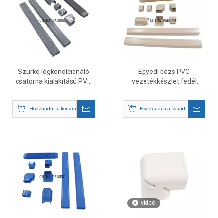
Szürke légkondícionáló
Egyedi bézs PVC
csatorna kialakítású PVC
vezetékkészlet fedél
vonalkészlet burkolat
Légkondicionáló
készlet
csővezeték készlet
Hozzáadás a kosárhoz
Hozzáadás a kosárhoz
csőburkolat
videó