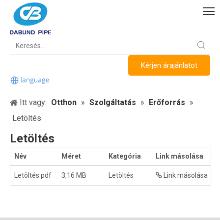
Kérjen árajánlatot
Itt vagy:
Otthon
»
Szolgáltatás
»
Erőforrás
»
Letöltés
Letöltés
Név
Méret
Kategória
Link másolása
L
Letöltés.pdf
3,16 MB
Letöltés
Link másolása