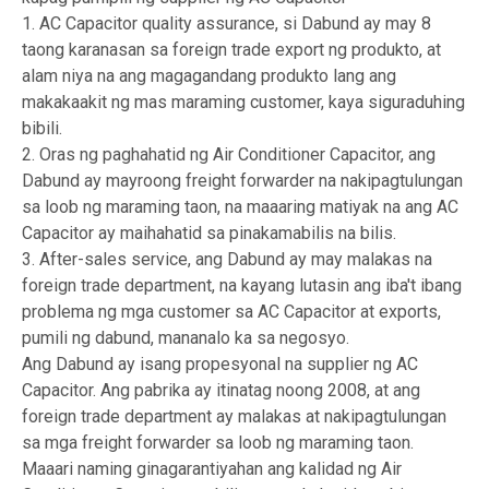
1. AC Capacitor quality assurance, si Dabund ay may 8
taong karanasan sa foreign trade export ng produkto, at
alam niya na ang magagandang produkto lang ang
makakaakit ng mas maraming customer, kaya siguraduhing
bibili.
2. Oras ng paghahatid ng Air Conditioner Capacitor, ang
Dabund ay mayroong freight forwarder na nakipagtulungan
sa loob ng maraming taon, na maaaring matiyak na ang AC
Capacitor ay maihahatid sa pinakamabilis na bilis.
3. After-sales service, ang Dabund ay may malakas na
foreign trade department, na kayang lutasin ang iba't ibang
problema ng mga customer sa AC Capacitor at exports,
pumili ng dabund, mananalo ka sa negosyo.
Ang Dabund ay isang propesyonal na supplier ng AC
Capacitor. Ang pabrika ay itinatag noong 2008, at ang
foreign trade department ay malakas at nakipagtulungan
sa mga freight forwarder sa loob ng maraming taon.
Maaari naming ginagarantiyahan ang kalidad ng Air