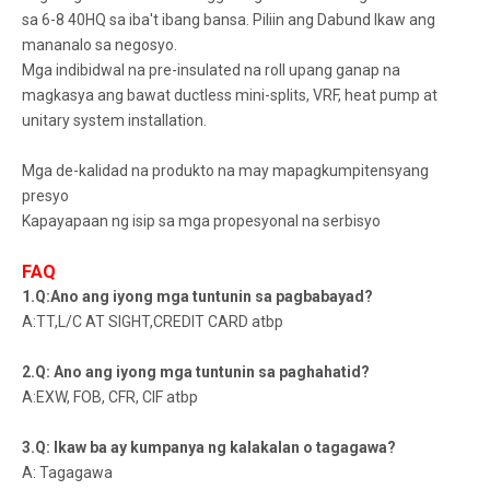
sa 6-8 40HQ sa iba't ibang bansa. Piliin ang Dabund Ikaw ang
mananalo sa negosyo.
Mga indibidwal na pre-insulated na roll upang ganap na
magkasya ang bawat ductless mini-splits, VRF, heat pump at
unitary system installation.
Mga de-kalidad na produkto na may mapagkumpitensyang
presyo
Kapayapaan ng isip sa mga propesyonal na serbisyo
FAQ
1.Q:Ano ang iyong mga tuntunin sa pagbabayad?
A:TT,L/C AT SIGHT,CREDIT CARD atbp
2.Q: Ano ang iyong mga tuntunin sa paghahatid?
A:EXW, FOB, CFR, CIF atbp
3.Q: Ikaw ba ay kumpanya ng kalakalan o tagagawa?
A: Tagagawa