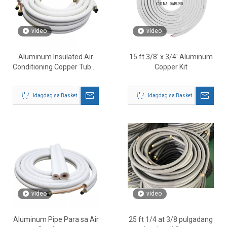
video
video
Aluminum Insulated Air
15 ft 3/8' x 3/4' Aluminum
Conditioning Copper Tubes
Copper Kit
– Pre-Insulated HVAC
Refrigerant Lines
Idagdag sa Basket
Idagdag sa Basket
video
video
Aluminum Pipe Para sa Air
25 ft 1/4 at 3/8 pulgadang