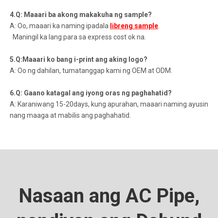
4.Q: Maaari ba akong makakuha ng sample?
A: Oo, maaari ka naming ipadala
libreng sample
.
Maningil ka lang para sa express cost ok na.
5.Q:Maaari ko bang i-print ang aking logo?
A: Oo ng dahilan, tumatanggap kami ng OEM at ODM.
6.Q: Gaano katagal ang iyong oras ng paghahatid?
A: Karaniwang 15-20days, kung apurahan, maaari naming ayusin
nang maaga at mabilis ang paghahatid.
Nasaan ang AC Pipe,