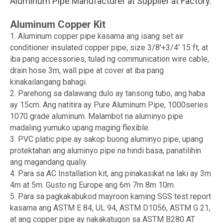
Aluminum Pipe Manufacturer at Supplier at Factory.
Aluminum Copper Kit
1. Aluminum copper pipe kasama ang isang set air
conditioner insulated copper pipe, size 3/8'+3/4' 15 ft, at
iba pang accessories, tulad ng communication wire cable,
drain hose 3m, wall pipe at cover at iba pang
kinakailangang bahagi.
2. Parehong sa dalawang dulo ay tansong tubo, ang haba
ay 15cm. Ang natitira ay Pure Aluminum Pipe, 1000series
1070 grade aluminum. Malambot na aluminyo pipe
madaling yumuko upang maging flexible.
3. PVC platic pipe ay sakop buong aluminyo pipe, upang
protektahan ang aluminyo pipe na hindi basa, panatilihin
ang magandang qualiy.
4. Para sa AC Installation kit, ang pinakasikat na laki ay 3m
4m at 5m. Gusto ng Europe ang 6m 7m 8m 10m.
5. Para sa pagkakabukod mayroon kaming SGS test report
kasama ang ASTM E 84, UL 94, ASTM D1056, ASTM G 21,
at ang copper pipe ay nakakatugon sa ASTM B280 AT