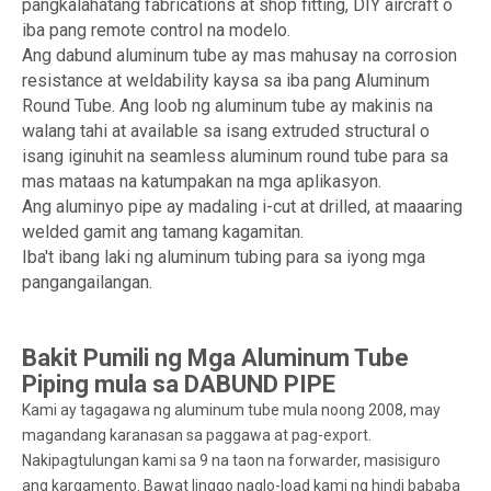
pangkalahatang fabrications at shop fitting, DIY aircraft o
iba pang remote control na modelo.
Ang dabund aluminum tube ay mas mahusay na corrosion
resistance at weldability kaysa sa iba pang Aluminum
Round Tube. Ang loob ng aluminum tube ay makinis na
walang tahi at available sa isang extruded structural o
isang iginuhit na seamless aluminum round tube para sa
mas mataas na katumpakan na mga aplikasyon.
Ang aluminyo pipe ay madaling i-cut at drilled, at maaaring
welded gamit ang tamang kagamitan.
Iba't ibang laki ng aluminum tubing para sa iyong mga
pangangailangan.
Bakit Pumili ng Mga Aluminum Tube
Piping mula sa DABUND PIPE
Kami ay tagagawa ng aluminum tube mula noong 2008, may
magandang karanasan sa paggawa at pag-export.
Nakipagtulungan kami sa 9 na taon na forwarder, masisiguro
ang kargamento. Bawat linggo naglo-load kami ng hindi bababa