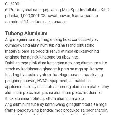
C12200.
6. Propesyonal na tagagawa ng Mini Split Installation Kit, 2
pabrika, 1,000,000PCS bawat buwan, 5 araw para sa
sample at 14 na taon na karanasan.
Tubong Aluminum
Ang magaan na may magandang heat conductivity ay
gumagawa ng aluminum tubing na isang ginustong
materyal para sa pagdidisenyo at mga aplikasyon ng
engineering na nakikinabang sa tibay nito.
Dahil sa mga pisikal na katangian nito, ang aluminum tube
stock ay kadalasang ginagamit para sa mga aplikasyon
tulad ng hydraulic system, fuselage para sa sasakyang
panghimpapawid, HVAC equipment, at maliliit na
appliances. Ito ay nahahati sa purong aluminum plate, alloy
aluminum plate, manipis na aluminum plate, medium at
thick aluminum plate, pattern aluminum plate.
Ang aluminum tube ay karaniwang ginagamit para sa mga
frame, paggawa ng bangka, mga produkto sa paghahardin,