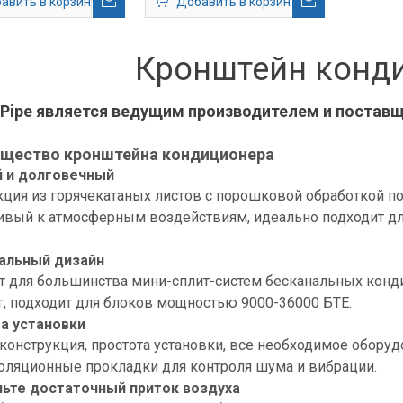
авить в корзину
Добавить в корзину
ия переменного тока
ткрытом воздухе
Кронштейн конд
 Pipe является ведущим производителем и постав
щество кронштейна кондиционера
 и долговечный
кция из горячекатаных листов с порошковой обработкой п
чивый к атмосферным воздействиям, идеально подходит дл
альный дизайн
т для большинства мини-сплит-систем бесканальных конд
г, подходит для блоков мощностью 9000-36000 БТЕ.
а установки
конструкция, простота установки, все необходимое оборуд
оляционные прокладки для контроля шума и вибрации.
ьте достаточный приток воздуха