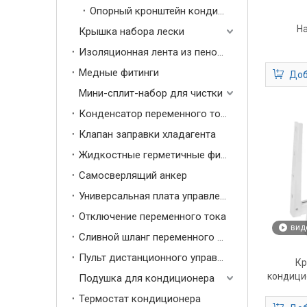
Опорный кронштейн кондиционера
Н
Крышка набора лески
Изоляционная лента из пенопласта
Медные фитинги
Доб
Мини-сплит-набор для чистки
Конденсатор переменного тока
Клапан заправки хладагента
Жидкостные герметичные фитинги
Самосверлящий анкер
Универсальная плата управления кондиционером
Отключение переменного тока
вид
Сливной шланг переменного тока
Пульт дистанционного управления переменным током
Кр
кондици
Подушка для кондиционера
условий 
Термостат кондиционера
– Опо