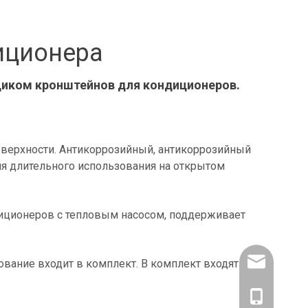
иционера
щиком кронштейнов для кондиционеров.
оверхности. Антикоррозийный, антикоррозийный
я длительного использования на открытом
иционеров с тепловым насосом, поддерживает
amysong@da
ование входит в комплект. В комплект входят
86- 1515193