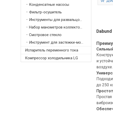
Доб
креплен
Конденсатные насосы
на о
Фильтр-осушитель
Инструменты для развальцовки и обжатия
Набор манометров коллектора
Dabund
Смотровое стекло
Инструмент для застежки-молнии
Преиму
Сильный
Испаритель переменного тока
Констру
Компрессор холодильника LG
и устой
воздухе.
Универс
Подходи
до 250 к
Простот
Простая 
виброиз
Обеспеч