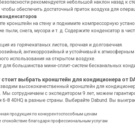
безопасности рекомендуется небольшой наклон назад к ст
 чтобы обеспечить достаточный приток воздуха для опера
конденсаторов
те кронштейн на стену и поднимите компрессорную устано
е пыли, снега, мусора и т. д. Содержите конденсатор в чис
ция из горячекатаных листов, прочная и долговечная.
розийный, антикоррозийный и устойчивый к атмосферным 
ного использования на открытом воздухе.
т для большинства мини-сплит-систем бесканальных конд
 стоит выбрать кронштейн для кондиционера от D
зводим высококачественный кронштейн для кондиционера
а. Мы сотрудничаем с экспедитором 9 лет, можем гаранти
6-8 40HQ в разные страны. Выбирайте Dabund. Вы выиграе
нная продукция по конкурентоспособным ценам
 спокойствие благодаря профессиональным услугам