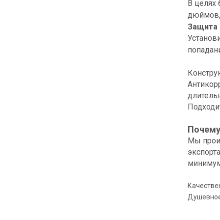
В целях 
дюймов,
Защита 
Установи
попадани
Конструк
Антикор
длитель
Подходи
Почему
Мы прои
экспорт
минимум 
Качестве
Душевное