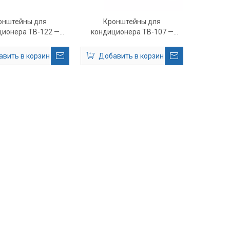
онштейны для
Кронштейны для
ционера TB-122 —
кондиционера TB-107 —
рные крепления
опора для крепления
енного тока для
переменного тока на
вить в корзину
Добавить в корзину
го применения для
открытом воздухе для
желых условий
тяжелых условий
ксплуатации
эксплуатации