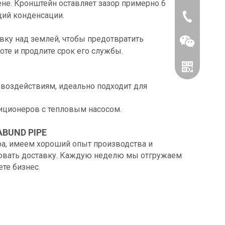
ене. Кронштейн оставляет зазор примерно 6
ций конденсации.
86-0519866
вку над землей, чтобы предотвратить
тоте и продлите срок его службы.
воздействиям, идеально подходит для
иционеров с тепловым насосом.
ABUND PIPE
, имеем хороший опыт производства и
ровать доставку. Каждую неделю мы отгружаем
Вичат
те бизнес.
WhatsApp