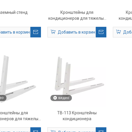
аземный стенд
Кронштейны для
Кр
кондиционеров для тяжелых
конди
условий эксплуатации TB-101
опо
– Опора для настенного
перем
авить в корзину
Добавить в корзину
Доба
крепления переменного тока
наружно
на открытом воздухе
тя
э
ео
видео
онштейны для
TB-113 Кронштейны
онеров для тяжелых
кондиционера
эксплуатации TB-103
ра для настенного