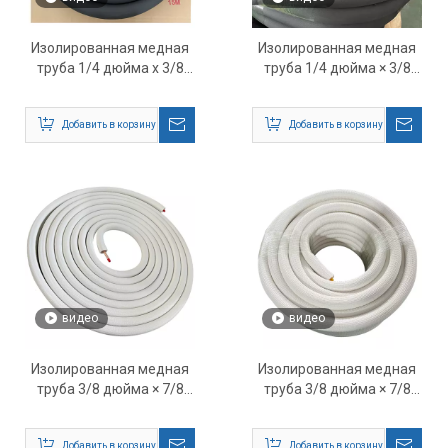
Изолированная медная
Изолированная медная
труба 1/4 дюйма x 3/8
труба 1/4 дюйма × 3/8
дюйма x 50 футов для
дюйма × 100 футов для
сплит-систем
разделенной сети
Добавить в корзину
Добавить в корзину
кондиционирования и
переменного тока —
мини-сплит-систем HVAC
трубопровод для линии
хладагента премиум-
класса для систем
отопления, вентиляции и
кондиционирования
воздуха
видео
видео
Изолированная медная
Изолированная медная
труба 3/8 дюйма × 7/8
труба 3/8 дюйма × 7/8
дюйма × 100 футов для
дюйма × 82 фута для
сплит-системы
сплит-системы
Добавить в корзину
Добавить в корзину