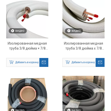
видео
видео
Изолированная медная
Изолированная медная
труба 3/8 дюйма × 7/8
труба 3/8 дюйма x 7/8
дюйма × 50 футов для
дюйма x 75 футов для
разделенного
сплит-систем
Добавить в корзину
Добавить в корзину
кондиционера —
кондиционирования и
высокопроизводительные
отопления, вентиляции и
трубки для хладагента
кондиционирования
HVAC
воздуха
видео
видео