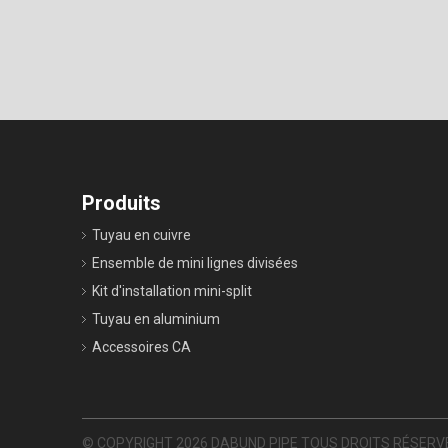
Produits
Tuyau en cuivre
Ensemble de mini lignes divisées
Kit d'installation mini-split
Tuyau en aluminium
Accessoires CA
© COPYRIGHT
2026
DABUND PIPE TOUS DROITS RÉSERV