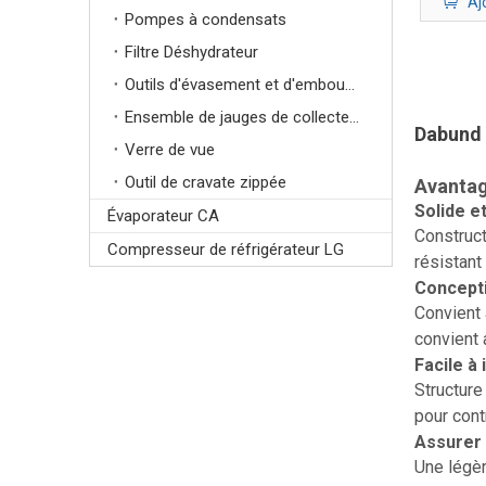
Aj
Pompes à condensats
Filtre Déshydrateur
Outils d'évasement et d'emboutissage
Ensemble de jauges de collecteur
Dabund P
Verre de vue
Outil de cravate zippée
Avantag
Solide e
Évaporateur CA
Construct
Compresseur de réfrigérateur LG
résistant
Concepti
Convient 
convient 
Facile à 
Structure 
pour contr
Assurer 
Une légèr