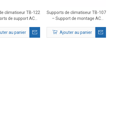
de climatiseur TB-122
Supports de climatiseur TB-107
orts de support AC
– Support de montage AC
rieurs robustes
extérieur robuste
uter au panier
Ajouter au panier