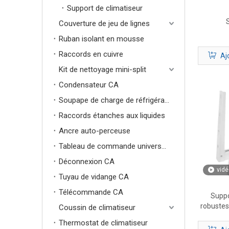
Support de climatiseur
S
Couverture de jeu de lignes
Ruban isolant en mousse
Raccords en cuivre
Aj
Kit de nettoyage mini-split
Condensateur CA
Soupape de charge de réfrigérant
Raccords étanches aux liquides
Ancre auto-perceuse
Tableau de commande universel pour climatiseur
Déconnexion CA
vidé
Tuyau de vidange CA
Télécommande CA
Suppo
robustes
Coussin de climatiseur
montage
Thermostat de climatiseur