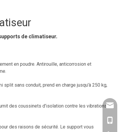
atiseur
 supports de climatiseur.
ment en poudre. Antirouille, anticorrosion et
rme.
 split sans conduit, prend en charge jusqu'à 250 kg,
amysong@da
fournit des coussinets d'isolation contre les vibrations
1515193715
 pour des raisons de sécurité. Le support vous