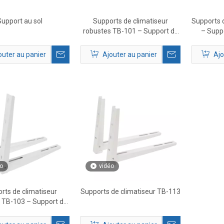
upport au sol
Supports de climatiseur
Supports 
robustes TB-101 – Support de
– Supp
montage mural AC extérieur
exté
outer au panier
Ajouter au panier
Ajo
o
vidéo
rts de climatiseur
Supports de climatiseur TB-113
 TB-103 – Support de
 mural AC extérieur