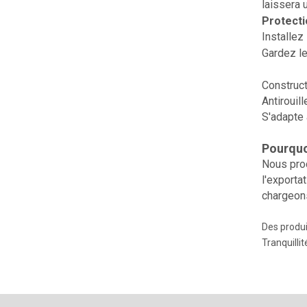
laissera 
Protect
Installez
Gardez le
Construct
Antirouill
S'adapte 
Pourquo
Nous prod
l'exporta
chargeons
Des produi
Tranquilli