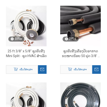
ວິດີໂອ
ວິດີໂອ
25 ft 3/8″ x 5/8″ ຊຸດຕິດຕັ້ງ
ຊຸດຕິດຕັ້ງເຄື່ອງປັບອາກາດ
Mini Split - ຊຸດ HVAC ສໍາເລັດ
ຂະໜາດນ້ອຍ 50 ຟຸດ 3/8' x
3/4' - ຄົບຊຸດ HVAC Line Set
Solution Supplier
ເພີ່ມໃສ່ກະຕ່າ
ເພີ່ມໃສ່ກະຕ່າ