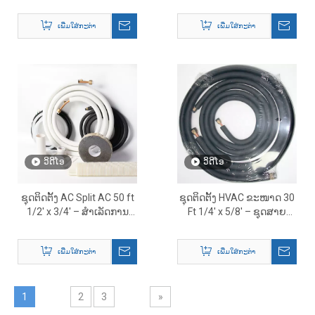
ແກ້ໄຂສາຍທອງແດງ HVAC
ຊຸດສາຍສໍາເລັດສໍາລັບເຄື່ອງ
ປັບອາກາດ
ເພີ່ມໃສ່ກະຕ່າ
ເພີ່ມໃສ່ກະຕ່າ
ວິດີໂອ
ວິດີໂອ
ຊຸດຕິດຕັ້ງ AC Split AC 50 ft
ຊຸດຕິດຕັ້ງ HVAC ຂະໜາດ 30
1/2' x 3/4' – ສໍາເລັດການ
Ft 1/4' x 5/8' – ຊຸດສາຍ
ແກ້ໄຂຊຸດສາຍທອງແດງ
ທອງແດງ Mini Split ຄົບຊຸດ
HVAC
ພ້ອມອຸປະກອນເສີມ
ເພີ່ມໃສ່ກະຕ່າ
ເພີ່ມໃສ່ກະຕ່າ
1
2
3
»