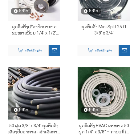
ວິດີໂອ
ວິດີໂອ
ຊຸດຕິດຕັ້ງເຄື່ອງປັບອາກາດ
ຊຸດຕິດຕັ້ງ Mini Split 25 ft
ຂະໜາດນ້ອຍ 1/4' x 1/2'
3/8' x 3/4'
Mini Split ສໍາລັບລະບົບ
HVAC
ເພີ່ມໃສ່ກະຕ່າ
ເພີ່ມໃສ່ກະຕ່າ
ວິດີໂອ
ວິດີໂອ
50 ຟຸດ 3/8' x 3/4' ຊຸດຕິດຕັ້ງ
ຊຸດຕິດຕັ້ງ HVAC ຂະໜາດ 50
ເຄື່ອງປັບອາກາດ - ສໍາເລັດການ
ຟຸດ 1/4″ x 3/8″ – ການແກ້ໄຂ