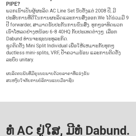
PIPE?
ພວກເຮົາເປັນຜູ້ຜະລິດ AC Line Set ນັບຕັ້ງແຕ່ 2008 ປີ, ມີ
ປະສົບການທີ່ດີໃນການຜະລິດແລະການສົ່ງອອກ.We ໄດ້ຮ່ວມມື 9
ປີ forwarder, ສາມາດຮັບປະກັນການຂົນສົ່ງ. ທຸກໆອາທິດພວກ
ເຮົາໂຫລດຢ່າງຫນ້ອຍ 6-8 40HQ ກັບປະເທດຕ່າງໆ. ເລືອກ
Dabund ທ່ານຈະຊະນະທຸລະກິດ.
ຊຸດຕິດຕັ້ງ Mini Split Individual ເພື່ອໃຫ້ເຫມາະກັບທຸກໆ
ductless mini-splits, VRF, ປໍ້າຄວາມຮ້ອນ ແລະການຕິດຕັ້ງ
ລະບົບ unitary.
ຜະລິດຕະພັນທີ່ມີຄຸນນະພາບດ້ວຍລາຄາທີ່ແຂ່ງຂັນ
ສະຫງົບໃຈກັບການບໍລິການແບບມືອາຊີບ
ທໍ່ AC ຢູ່ໃສ, ມີທໍ່ Dabund.