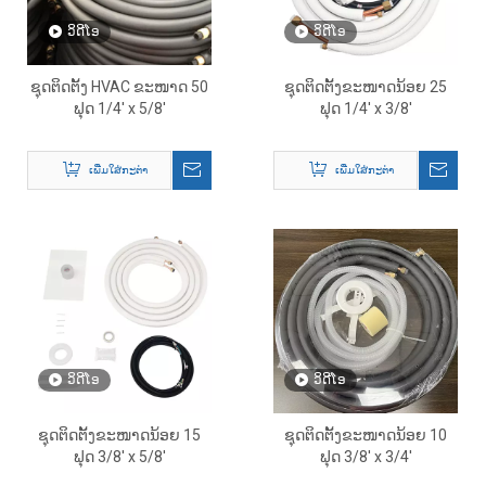
ວິດີໂອ
ວິດີໂອ
ຊຸດຕິດຕັ້ງ HVAC ຂະໜາດ 50
ຊຸດຕິດຕັ້ງຂະໜາດນ້ອຍ 25
ຟຸດ 1/4' x 5/8'
ຟຸດ 1/4' x 3/8'
ເພີ່ມໃສ່ກະຕ່າ
ເພີ່ມໃສ່ກະຕ່າ
ວິດີໂອ
ວິດີໂອ
ຊຸດຕິດຕັ້ງຂະໜາດນ້ອຍ 15
ຊຸດຕິດຕັ້ງຂະໜາດນ້ອຍ 10
ຟຸດ 3/8' x 5/8'
ຟຸດ 3/8' x 3/4'