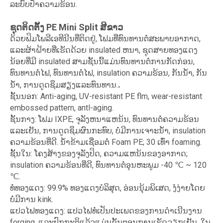
ລະບົບປ້ຳຄວາມຮ້ອນ.
ຊຸດຕິດຕັ້ງ PE Mini Split ສີຂາວ
ດ້ວຍຟິມໂພລີເອທີນີນທີ່ຕິດຢູ່, ໂຟມທີ່ທົນທານຕໍ່ສະພາບອາກາດ,
ແລະຜ້າຝ້າຍທີ່ເຮັດດ້ວຍ insulated ຫນາ, ຊຸດສາຍທອງແດງ
ນ້ອຍທີ່ມີ insulated ສາມຊັ້ນນີ້ແມ່ນທົນທານຕໍ່ການກັດກ່ອນ,
ທົນທານຕໍ່ໄຟ, ທົນທານຕໍ່ໄຟ, insulation ຄວາມຮ້ອນ, ກັນນ້ໍາ, ກັນ
.
ນ້ໍາ, ການດູດຊຶມສຽງແລະທົນທານ.
ຊັ້ນນອກ: Anti-aging, UV-resistant PE flm, wear-resistant
embossed pattern, antl-aging.
ຊັ້ນກາງ: ໂຟມ IXPE, ຈຸລັງຫນາແຫນ້ນ, ທົນທານຕໍ່ຄວາມຮ້ອນ
ແລະເຢັນ, ການດູດຊຶມຜົນກະທົບ, ບໍ່ມີການເຈາະນ້ໍາ, insulation
ຄວາມຮ້ອນທີ່ດີ. ນ້ໍາຂ້າມເຊື່ອມຕໍ່ Foam PE; 30 ເທົ່າ foaming.
ຊັ້ນໃນ: ໂຄງສ້າງຂອງຈຸລັງປິດ, ຄວາມແຫນ້ນຂອງອາກາດ;
insulation ຄວາມຮ້ອນທີ່ດີ, ທົນທານຕໍ່ອຸນຫະພູມ -40 ℃ ~ 120
℃.
ທໍ່ທອງແດງ: 99.9% ທອງແດງບໍລິສຸດ, ອ່ອນນຸ້ມພິເສດ, ງໍງ່າຍໂດຍ
ບໍ່ມີການ kink.
ແປວໄຟທອງແດງ: ແປວໄຟທໍ່ເປັນປະເພດຂອງການດໍາເນີນງານ
forging, ແລະປົກກະຕິແລ້ວແມ່ນຂັ້ນຕອນການເຮັດວຽກເຢັນ. ໃນ