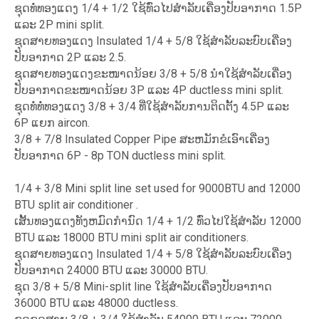
ຊຸດທໍ່ທອງແດງ 1/4 + 1/2 ໃຊ້ທົ່ວໄປສໍາລັບເຄື່ອງປັບອາກາດ 1.5P
ແລະ 2P mini split.
ຊຸດສາຍທອງແດງ Insulated 1/4 + 5/8 ໃຊ້ສໍາລັບລະບົບເຄື່ອງ
ປັບອາກາດ 2P ແລະ 2.5.
ຊຸດສາຍທອງແດງຂະໜາດນ້ອຍ 3/8 + 5/8 ນຳໃຊ້ສຳລັບເຄື່ອງ
ປັບອາກາດຂະໜາດນ້ອຍ 3P ແລະ 4P ductless mini split.
ຊຸດທໍ່ທໍ່ທອງແດງ 3/8 + 3/4 ທີ່ໃຊ້ສໍາລັບການຕິດຕັ້ງ 4.5P ແລະ
6P ແຍກ aircon.
3/8 + 7/8 Insulated Copper Pipe ສະຫມັກຂໍເອົາເຄື່ອງ
ປັບອາກາດ 6P - 8p TON ductless mini split.
1/4 + 3/8 Mini split line set used for 9000BTU and 12000
BTU split air conditioner .
ເສັ້ນທອງແດງທັງຫມົດກໍານົດ 1/4 + 1/2 ທົ່ວໄປໃຊ້ສໍາລັບ 12000
BTU ແລະ 18000 BTU mini split air conditioners.
ຊຸດສາຍທອງແດງ Insulated 1/4 + 5/8 ໃຊ້ສໍາລັບລະບົບເຄື່ອງ
ປັບອາກາດ 24000 BTU ແລະ 30000 BTU.
ຊຸດ 3/8 + 5/8 Mini-split line ໃຊ້ສໍາລັບເຄື່ອງປັບອາກາດ
36000 BTU ແລະ 48000 ductless.