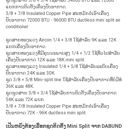
ຊຸດຊຸດສາຍ 3/8 + 3/4 ໃຊ້ສໍາລັບ 54000 BTU ແລະ 72000
ແຍກການຕິດຕັ້ງເຄື່ອງປັບອາກາດ.
3/8 + 7/8 Insulated Copper Pipe ສະຫມັກຂໍເອົາເຄື່ອງ
ປັບອາກາດ 72000 BTU - 96000 BTU ductless mini split air
conditioner.
ຊຸດສາຍທອງແດງ Aircon 1/4 + 3/8 ໃຊ້ສໍາລັບ 9K ແລະ 12K
ແຍກເຄື່ອງປັບອາກາດ.
ຊຸດສາຍທອງແດງທີ່ມີຄຸນນະພາບສູງ 1/4 + 1/2 ໃຊ້ທົ່ວໄປສໍາລັບ
ເຄື່ອງປັບອາກາດ 12K ແລະ 18K mini split.
ຊຸດສາຍທອງແດງ Insulated 1/4 + 5/8 ໃຊ້ສໍາລັບລະບົບເຄື່ອງ
ປັບອາກາດ 24K ແລະ 30K.
ຊຸດ 3/8 + 5/8 Mini-split line ໃຊ້ສໍາລັບເຄື່ອງປັບອາກາດທີ່ບໍ່ມີທໍ່
36K ແລະ 48K.
ຊຸດຊຸດສາຍ 3/8 + 3/4 ໃຊ້ສໍາລັບການຕິດຕັ້ງເຄື່ອງປັບອາກາດ
54K ແລະ 72K ແຍກ.
3/8 + 7/8 Insulated Copper Pipe ສະຫມັກຂໍເອົາເຄື່ອງ
ປັບອາກາດ 72K - 96K ductless mini split.
ເປັນຫຍັງຕ້ອງເລືອກຊຸດຕິດຕັ້ງ Mini Split ຈາກ DABUND