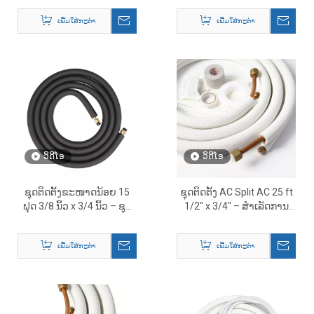
ເພີ່ມໃສ່ກະຕ່າ
ເພີ່ມໃສ່ກະຕ່າ
ວິດີໂອ
ວິດີໂອ
ຊຸດຕິດຕັ້ງຂະໜາດນ້ອຍ 15
ຊຸດຕິດຕັ້ງ AC Split AC 25 ft
ຟຸດ 3/8 ນິ້ວ x 3/4 ນິ້ວ – ຊຸດ
1/2″ x 3/4″ – ສໍາເລັດການ
HVAC ຄົບຊຸດ
ແກ້ໄຂຊຸດສາຍ HVAC
ເພີ່ມໃສ່ກະຕ່າ
ເພີ່ມໃສ່ກະຕ່າ