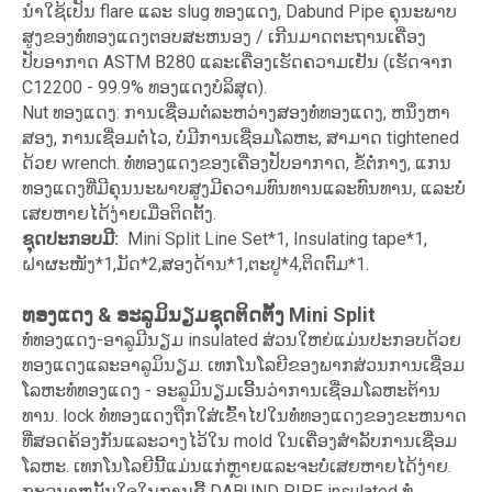
ນໍາໃຊ້ເປັນ flare ແລະ slug ທອງແດງ, Dabund Pipe ຄຸນະພາບ
ສູງຂອງທໍ່ທອງແດງຕອບສະຫນອງ / ເກີນມາດຕະຖານເຄື່ອງ
ປັບອາກາດ ASTM B280 ແລະເຄື່ອງເຮັດຄວາມເຢັນ (ເຮັດຈາກ
C12200 - 99.9% ທອງແດງບໍລິສຸດ).
Nut ທອງແດງ: ການເຊື່ອມຕໍ່ລະຫວ່າງສອງທໍ່ທອງແດງ, ຫນຶ່ງຫາ
ສອງ, ການເຊື່ອມຕໍ່ໄວ, ບໍ່ມີການເຊື່ອມໂລຫະ, ສາມາດ tightened
ດ້ວຍ wrench. ທໍ່ທອງແດງຂອງເຄື່ອງປັບອາກາດ, ຂໍ້ຕໍ່ກາງ, ແກນ
ທອງແດງທີ່ມີຄຸນນະພາບສູງມີຄວາມທົນທານແລະທົນທານ, ແລະບໍ່
ເສຍຫາຍໄດ້ງ່າຍເມື່ອຕິດຕັ້ງ.
ຊຸດປະກອບມີ:
Mini Split Line Set*1, Insulating tape*1,
ຝາຜະໜັງ*1,ມັດ*2,ສອງດ້ານ*1,ຕະປູ*4,ຕິດຕົມ*1.
ທອງແດງ & ອະລູມິນຽມຊຸດຕິດຕັ້ງ Mini Split
ທໍ່ທອງແດງ-ອາລູມີນຽມ insulated ສ່ວນໃຫຍ່ແມ່ນປະກອບດ້ວຍ
ທອງແດງແລະອາລູມິນຽມ. ເທກໂນໂລຍີຂອງພາກສ່ວນການເຊື່ອມ
ໂລຫະທໍ່ທອງແດງ - ອະລູມິນຽມເອີ້ນວ່າການເຊື່ອມໂລຫະຕ້ານ
ທານ. lock ທໍ່ທອງແດງຖືກໃສ່ເຂົ້າໄປໃນທໍ່ທອງແດງຂອງຂະຫນາດ
ທີ່ສອດຄ້ອງກັນແລະວາງໄວ້ໃນ mold ໃນເຄື່ອງສໍາລັບການເຊື່ອມ
ໂລຫະ. ເທກໂນໂລຍີນີ້ແມ່ນແກ່ຫຼາຍແລະຈະບໍ່ເສຍຫາຍໄດ້ງ່າຍ.
ກະລຸນາຫມັ້ນໃຈໃນການຊື້ DABUND PIPE insulated ທໍ່