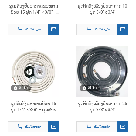
ຊຸດເຄື່ອງປັບອາກາດຂະໜາດ
ຊຸດຕິດຕັ້ງເຄື່ອງປັບອາກາດ 10
ນ້ອຍ 15 ຟຸດ 1/4″ × 3/8″ –
ຟຸດ 3/8' x 3/4'
ຊຸດຕິດຕັ້ງ HVAC ຄົບຊຸດ
ເພີ່ມໃສ່ກະຕ່າ
ເພີ່ມໃສ່ກະຕ່າ
ວິດີໂອ
ວິດີໂອ
ຊຸດຕິດຕັ້ງຂະໜາດນ້ອຍ 15
ຊຸດຕິດຕັ້ງເຄື່ອງປັບອາກາດ 25
ຟຸດ 1/4″ × 3/8″ – ຊຸດສາຍ
ຟຸດ 3/8' x 3/4'
HVAC ແລະ ອຸປະກອນເສີມຄົບ
ຊຸດ
ເພີ່ມໃສ່ກະຕ່າ
ເພີ່ມໃສ່ກະຕ່າ