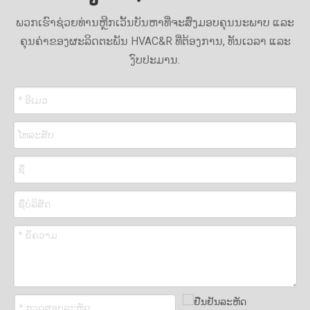
ພວກເຮົາຊ່ວຍທ່ານຫຼີກເວັ້ນບັນຫາທີ່ຈະສົ່ງມອບຄຸນນະພາບ ແລະ
ຄຸນຄ່າຂອງຜະລິດຕະພັນ HVAC&R ທີ່ຕ້ອງການ, ທັນເວລາ ແລະ
ງົບປະມານ.