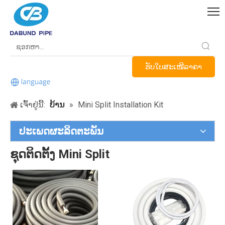
ຮັບໃບສະເໜີລາຄາ
ເຈົ້າຢູ່ນີ້:
ບ້ານ
»
Mini Split Installation Kit
ປະເພດຜະລິດຕະພັນ
ຊຸດຕິດຕັ້ງ Mini Split