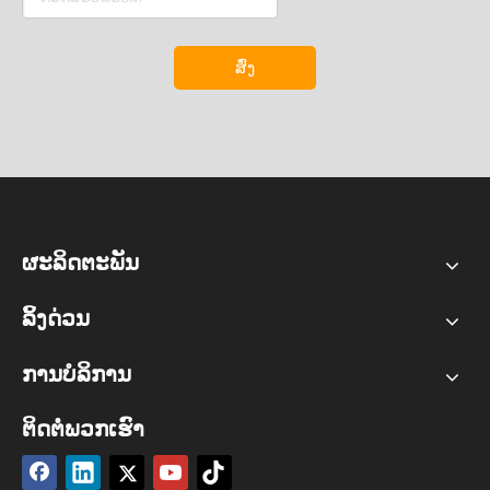
ສົ່ງ
ຜະລິດຕະພັນ
ລິ້ງດ່ວນ
ການບໍລິການ
ຕິດຕໍ່ພວກເຮົາ