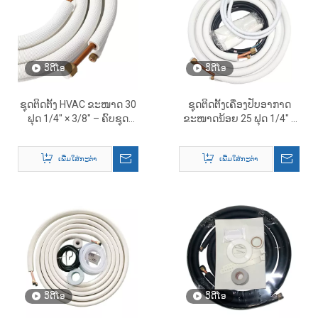
ວິດີໂອ
ວິດີໂອ
ຊຸດຕິດຕັ້ງ HVAC ຂະໜາດ 30
ຊຸດຕິດຕັ້ງເຄື່ອງປັບອາກາດ
ຟຸດ 1/4″ × 3/8″ – ຄົບຊຸດ
ຂະໜາດນ້ອຍ 25 ຟຸດ 1/4″ ×
ແລະ ອຸປະກອນເສີມ Mini Split
1/2″ – ຊຸດ HVAC ຄົບຊຸດ
Line
ເພີ່ມໃສ່ກະຕ່າ
ເພີ່ມໃສ່ກະຕ່າ
ວິດີໂອ
ວິດີໂອ