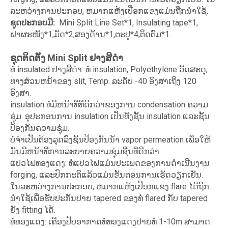
ລະຫວ່າງການປະກອບ, ຫມາກແຫ້ງເປືອກແຂງແມ່ນຖືກນໍາໃຊ້.
ຊຸດປະກອບມີ:
Mini Split Line Set*1, Insulating tape*1,
ຝາຜະໜັງ*1,ມັດ*2,ສອງດ້ານ*1,ຕະປູ*4,ຕິດຕົມ*1.
ຊຸດຕິດຕັ້ງ Mini Split ຢາງສີດໍາ
ທໍ່ insulated ຢາງສີດໍາ: ທໍ່ insulation, Polyethylene ວັດສະດຸ,
ທາງສ່ວນຫນ້າຂອງ slit, Temp. ລະດັບ -40 ອົງສາເຖິງ 120
ອົງສາ.
insulation ທໍ່ມີຫນ້າທີ່ທີ່ດີກວ່າຂອງການ condensation ຄວາມ
ຊຸ່ມ. ອຸປະກອນການ insulation ເປັນທັງຊັ້ນ insulation ແລະຊັ້ນ
ປ້ອງກັນຄວາມຊຸ່ມ.
ບໍ່ຈໍາເປັນຕ້ອງລຸດລົງຊັ້ນປ້ອງກັນນ້ໍາ vapor permeation ເພື່ອໃຫ້
ມັນມີຫນ້າທີ່ການລະບາຍຄວາມຊຸ່ມຊື່ນທີ່ດີກວ່າ.
ແປວໄຟທອງແດງ: ທໍ່ແປວໄຟແມ່ນປະເພດຂອງການດໍາເນີນງານ
forging, ແລະປົກກະຕິແລ້ວແມ່ນຂັ້ນຕອນການເຮັດວຽກເຢັນ.
ໃນ​ລະ​ຫວ່າງ​ການ​ປະ​ກອບ​, ຫມາກ​ແຫ້ງ​ເປືອກ​ແຂງ flare ໄດ້​ຖືກ​
ນໍາ​ໃຊ້​ເພື່ອ​ຮັບ​ປະ​ກັນ​ປາຍ tapered ຂອງ​ທໍ່ flared ກັບ tapered
ຍັງ fitting ໄດ້​.
ທໍ່ທອງແດງ: ເຄື່ອງປັບອາກາດທໍ່ທອງແດງປາຍທໍ່ 1-10m ສາມາດ