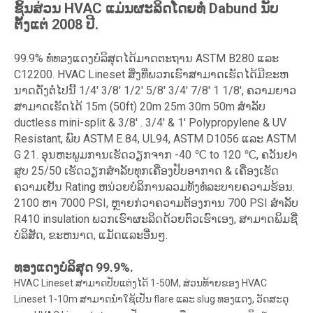
ຊິ້ນສ່ວນ HVAC ແມ່ນຜະລິດໂດຍທໍ່ Dabund ນັບ
ຕັ້ງແຕ່ 2008 ປີ.
99.9% ທໍ່ທອງແດງບໍລິສຸດໄດ້ມາດຕະຖານ ASTM B280 ແລະ
C12200. HVAC Lineset ສິ່ງທີ່ພວກເຮົາສາມາດເຮັດໄດ້ມີຂະຫ
ນາດດັ່ງຕໍ່ໄປນີ້ 1/4' 3/8' 1/2' 5/8' 3/4' 7/8' 1 1/8', ຄວາມຍາວ
ສາມາດເຮັດໄດ້ 15m (50ft) 20m 25m 30m 50m ສໍາລັບ
ductless mini-split & 3/8' . 3/4' & 1' Polypropylene & UV
Resistant, ພົບ ASTM E 84, UL94, ASTM D1056 ແລະ ASTM
G 21. ອຸນຫະພູມການເຮັດວຽກຈາກ -40 ℃ to 120 ℃, ຄວັນຢາ
ສູບ 25/50 ເຮັດວຽກສໍາລັບທຸກເຄື່ອງປັບອາກາດ & ເຄື່ອງເຮັດ
ຄວາມເຢັນ Rating ຫນ່ວຍບໍລິການລວມທັງທໍ່ລະບາຍຄວາມຮ້ອນ.
2100 ຫາ 7000 PSI, ຫຼາຍກ່ວາຄວາມຕ້ອງການ 700 PSI ສໍາລັບ
R410 insulation ພວກເຮົາຜະລິດດ້ວຍຕົວເຮົາເອງ, ສາມາດພິມຊື່
ບໍລິສັດ, ຂະຫນາດ, ແມັດແລະອື່ນໆ.
ທອງແດງບໍລິສຸດ 99.9%.
HVAC Lineset ສາມາດປັບແຕ່ງໄດ້ 1-50M, ສ່ວນທ້າຍຂອງ HVAC
Lineset 1-10m ສາມາດນໍາໃຊ້ເປັນ flare ແລະ slug ທອງແດງ, ວັດສະດຸ