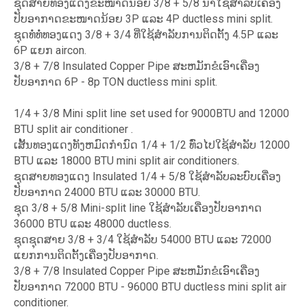
ຊຸດສາຍທອງແດງຂະໜາດນ້ອຍ 3/8 + 5/8 ນຳໃຊ້ສຳລັບເຄື່ອງ
ປັບອາກາດຂະໜາດນ້ອຍ 3P ແລະ 4P ductless mini split.
ຊຸດທໍ່ທໍ່ທອງແດງ 3/8 + 3/4 ທີ່ໃຊ້ສໍາລັບການຕິດຕັ້ງ 4.5P ແລະ
6P ແຍກ aircon.
3/8 + 7/8 Insulated Copper Pipe ສະຫມັກຂໍເອົາເຄື່ອງ
ປັບອາກາດ 6P - 8p TON ductless mini split.
1/4 + 3/8 Mini split line set used for 9000BTU and 12000
BTU split air conditioner .
ເສັ້ນທອງແດງທັງຫມົດກໍານົດ 1/4 + 1/2 ທົ່ວໄປໃຊ້ສໍາລັບ 12000
BTU ແລະ 18000 BTU mini split air conditioners.
ຊຸດສາຍທອງແດງ Insulated 1/4 + 5/8 ໃຊ້ສໍາລັບລະບົບເຄື່ອງ
ປັບອາກາດ 24000 BTU ແລະ 30000 BTU.
ຊຸດ 3/8 + 5/8 Mini-split line ໃຊ້ສໍາລັບເຄື່ອງປັບອາກາດ
36000 BTU ແລະ 48000 ductless.
ຊຸດຊຸດສາຍ 3/8 + 3/4 ໃຊ້ສໍາລັບ 54000 BTU ແລະ 72000
ແຍກການຕິດຕັ້ງເຄື່ອງປັບອາກາດ.
3/8 + 7/8 Insulated Copper Pipe ສະຫມັກຂໍເອົາເຄື່ອງ
ປັບອາກາດ 72000 BTU - 96000 BTU ductless mini split air
conditioner.