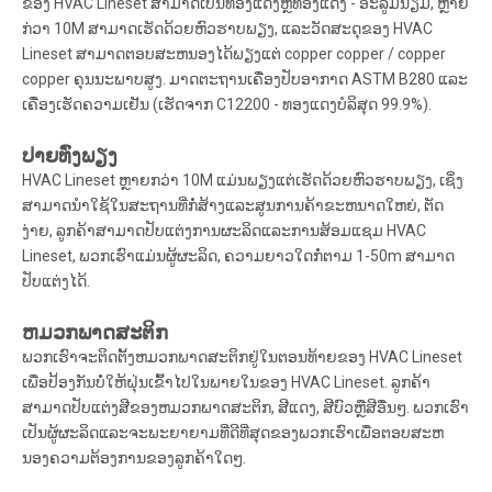
ຂອງ HVAC Lineset ສາມາດເປັນທອງແດງຫຼືທອງແດງ - ອະລູມິນຽມ, ຫຼາຍ
ກ່ວາ 10M ສາມາດເຮັດດ້ວຍຫົວຮາບພຽງ, ແລະວັດສະດຸຂອງ HVAC
Lineset ສາມາດຕອບສະຫນອງໄດ້ພຽງແຕ່ copper copper / copper
copper ຄຸນນະພາບສູງ. ມາດຕະຖານເຄື່ອງປັບອາກາດ ASTM B280 ແລະ
ເຄື່ອງເຮັດຄວາມເຢັນ (ເຮັດຈາກ C12200 - ທອງແດງບໍລິສຸດ 99.9%).
ປາຍທົ່ງພຽງ
HVAC Lineset ຫຼາຍກວ່າ 10M ແມ່ນພຽງແຕ່ເຮັດດ້ວຍຫົວຮາບພຽງ, ເຊິ່ງ
ສາມາດນໍາໃຊ້ໃນສະຖານທີ່ກໍ່ສ້າງແລະສູນການຄ້າຂະຫນາດໃຫຍ່, ຕັດ
ງ່າຍ, ລູກຄ້າສາມາດປັບແຕ່ງການຜະລິດແລະການສ້ອມແຊມ HVAC
Lineset, ພວກເຮົາແມ່ນຜູ້ຜະລິດ, ຄວາມຍາວໃດກໍ່ຕາມ 1-50m ສາມາດ
ປັບແຕ່ງໄດ້.
ຫມວກພາດສະຕິກ
ພວກເຮົາຈະຕິດຕັ້ງຫມວກພາດສະຕິກຢູ່ໃນຕອນທ້າຍຂອງ HVAC Lineset
ເພື່ອປ້ອງກັນບໍ່ໃຫ້ຝຸ່ນເຂົ້າໄປໃນພາຍໃນຂອງ HVAC Lineset. ລູກຄ້າ
ສາມາດປັບແຕ່ງສີຂອງຫມວກພາດສະຕິກ, ສີແດງ, ສີບົວຫຼືສີອື່ນໆ. ພວກເຮົາ
ເປັນຜູ້ຜະລິດແລະຈະພະຍາຍາມທີ່ດີທີ່ສຸດຂອງພວກເຮົາເພື່ອຕອບສະຫ
ນອງຄວາມຕ້ອງການຂອງລູກຄ້າໃດໆ.