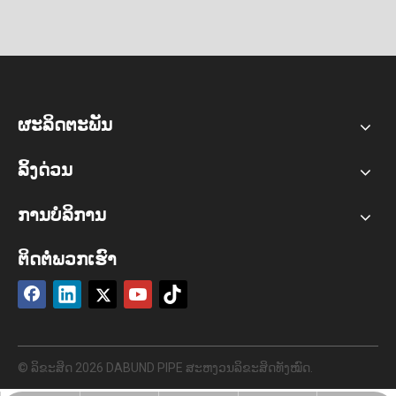
ຜະລິດຕະພັນ
ລິ້ງດ່ວນ
ການບໍລິການ
ຕິດຕໍ່ພວກເຮົາ
© ລິຂະສິດ
2026
DABUND PIPE ສະຫງວນລິຂະສິດທັງໝົດ.