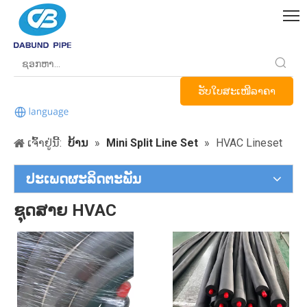
ຮັບໃບສະເໜີລາຄາ
ເຈົ້າຢູ່ນີ້:
ບ້ານ
»
Mini Split Line Set
»
HVAC Lineset
ປະເພດຜະລິດຕະພັນ
ຊຸດສາຍ HVAC