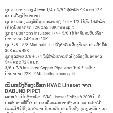
ຊຸດສາຍທອງແດງ Aircon 1/4 + 3/8 ໃຊ້ສໍາລັບ 9K ແລະ 12K
ແຍກເຄື່ອງປັບອາກາດ.
ຊຸດສາຍທອງແດງທີ່ມີຄຸນນະພາບສູງ 1/4 + 1/2 ໃຊ້ທົ່ວໄປສໍາລັບ
ເຄື່ອງປັບອາກາດ 12K ແລະ 18K mini split.
ຊຸດສາຍທອງແດງ Insulated 1/4 + 5/8 ໃຊ້ສໍາລັບລະບົບເຄື່ອງ
ປັບອາກາດ 24K ແລະ 30K.
ຊຸດ 3/8 + 5/8 Mini-split line ໃຊ້ສໍາລັບເຄື່ອງປັບອາກາດທີ່ບໍ່ມີທໍ່
36K ແລະ 48K.
ຊຸດຊຸດສາຍ 3/8 + 3/4 ໃຊ້ສໍາລັບການຕິດຕັ້ງເຄື່ອງປັບອາກາດ
54K ແລະ 72K ແຍກ.
3/8 + 7/8 Insulated Copper Pipe ສະຫມັກຂໍເອົາເຄື່ອງ
ປັບອາກາດ 72K - 96K ductless mini split.
ເປັນຫຍັງຕ້ອງເລືອກ HVAC Lineset ຈາກ
DABUND PIPE?
ພວກເຮົາເປັນຜູ້ຜະລິດ HVAC Lineset ນັບຕັ້ງແຕ່ 2008 ປີ, ມີ
ປະສົບການທີ່ດີໃນການຜະລິດແລະການສົ່ງອອກ. ພວກເຮົາໄດ້
ຮ່ວມມື 9 ປີສົ່ງຕໍ່, ສາມາດຮັບປະກັນການຂົນສົ່ງ. ທຸກໆອາທິດພວກ