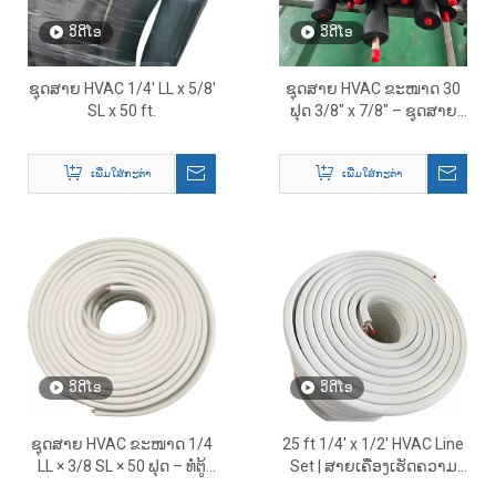
ວິດີໂອ
ວິດີໂອ
ຊຸດສາຍ HVAC 1/4' LL x 5/8'
ຊຸດສາຍ HVAC ຂະໜາດ 30
SL x 50 ft.
ຟຸດ 3/8″ x 7/8″ – ຊຸດສາຍ
AC ທອງແດງພິເສດສຳລັບ
ເຄື່ອງປັບອາກາດ ແລະ ເຄື່ອງ
ເພີ່ມໃສ່ກະຕ່າ
ເພີ່ມໃສ່ກະຕ່າ
ເຮັດຄວາມເຢັນ
ວິດີໂອ
ວິດີໂອ
ຊຸດສາຍ HVAC ຂະໜາດ 1/4
25 ft 1/4' x 1/2' HVAC Line
LL × 3/8 SL × 50 ຟຸດ – ທໍ່ຕູ້
Set | ສາຍເຄື່ອງເຮັດຄວາມ
ເຢັນທອງແດງທີ່ມີ insulated
ເຢັນທອງແດງທີ່ມີ insulated