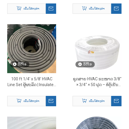
ກ່ອນ.
ທາງສ່ວນຫນ້າຂອງສໍາລັບ
ເພີ່ມໃສ່ກະຕ່າ
ເພີ່ມໃສ່ກະຕ່າ
ລະບົບ Mini Split
ວິດີໂອ
ວິດີໂອ
100 ft 1/4' x 5/8' HVAC
ຊຸດສາຍ HVAC ຂະໜາດ 3/8″
Line Set ຜູ້ຜະລິດ | Insulated
× 3/4″ × 50 ຟຸດ – ທໍ່ຕູ້ເຢັນ
Copper Line Set Supplier
ທອງແດງທີ່ມີ insulated ພິເສດ
ເພີ່ມໃສ່ກະຕ່າ
ເພີ່ມໃສ່ກະຕ່າ