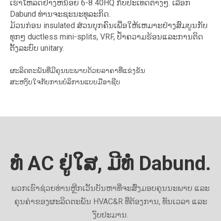
ເຮົາໂຫລດຢ່າງຫນ້ອຍ 6-8 40HQ ກັບປະເທດຕ່າງໆ. ເລືອກ
Dabund ທ່ານຈະຊະນະທຸລະກິດ.
ມ້ວນກ່ອນ insulated ສ່ວນບຸກຄົນເພື່ອໃຫ້ເຫມາະຢ່າງສົມບູນກັບ
ທຸກໆ ductless mini-splits, VRF, ປໍ້າຄວາມຮ້ອນແລະການຕິດ
ຕັ້ງລະບົບ unitary.
ຜະລິດຕະພັນທີ່ມີຄຸນນະພາບດ້ວຍລາຄາທີ່ແຂ່ງຂັນ
ສະຫງົບໃຈກັບການບໍລິການແບບມືອາຊີບ
ທໍ່ AC ຢູ່ໃສ, ມີທໍ່ Dabund.
ພວກເຮົາຊ່ວຍທ່ານຫຼີກເວັ້ນບັນຫາທີ່ຈະສົ່ງມອບຄຸນນະພາບ ແລະ
ຄຸນຄ່າຂອງຜະລິດຕະພັນ HVAC&R ທີ່ຕ້ອງການ, ທັນເວລາ ແລະ
ງົບປະມານ.