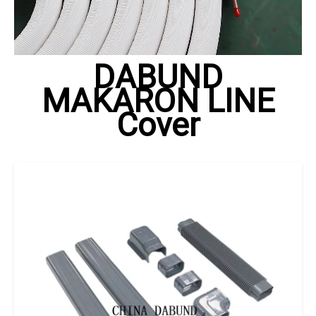
DABUND
MAKARON LINE
Cover