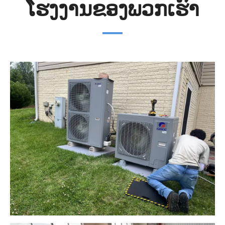
ໂຮງງານຂອງພວກເຮົາ