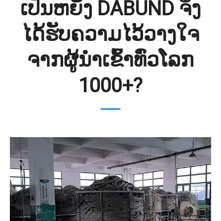
ເປັນຫຍັງ DABUND ຈຶ່ງ
ໄດ້ຮັບຄວາມໄວ້ວາງໃຈ
ຈາກຜູ້ນໍາເຂົ້າທົ່ວໂລກ
1000+?