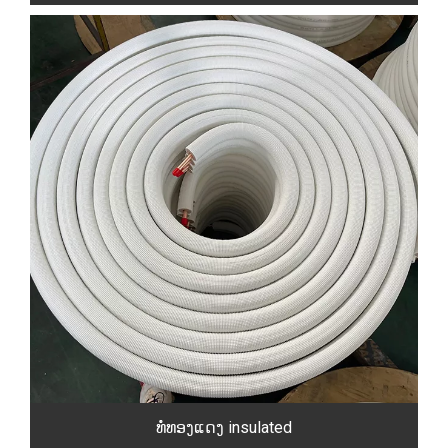
ທໍ່ທອງແດງ insulated