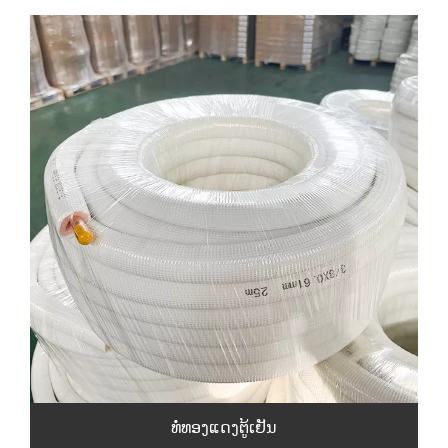
ທໍ່ທອງແດງຕູ້ເຢັນ