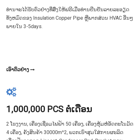
ທ່ານຈະໄດ້ຮັບຕົວຢ່າງທີ່ສົ່ງໃຫ້ຟຣີເມື່ອທ່ານຢືນຢັນລາຍລະອຽດ
ທັງຫມົດຂອງ Insulation Copper Pipe ຫຼືພາກສ່ວນ HVAC ອື່ນໆ
ພາຍໃນ 3-5days.
ເອົາຕົວຢ່າງ
1,000,000 PCS ຕໍ່ເດືອນ
2 ໂຮງງານ, ເຄື່ອງເຊື່ອມໄຟຟ້າ 50 ເຄື່ອງ, ເຄື່ອງຫຸ້ມຫໍ່ອັດຕະໂນມັດ
4 ເຄື່ອງ, ຄັງສິນຄ້າ 30000m^2, ພວກເຮົາສຸມໃສ່ການຜະລິດ