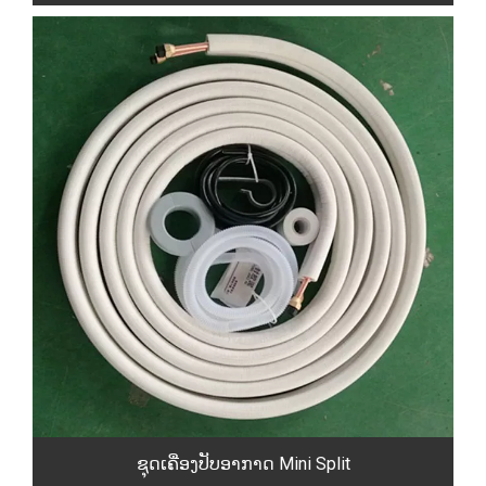
ຊຸດເຄື່ອງປັບອາກາດ Mini Split