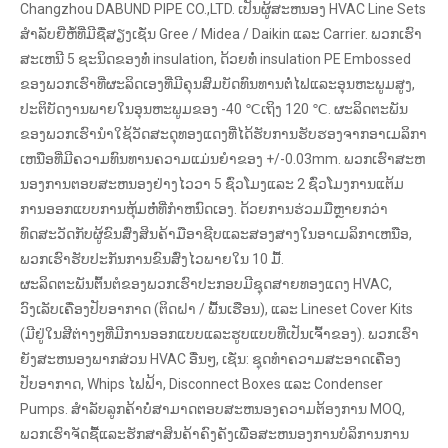
Changzhou DABUND PIPE CO.,LTD. ເປັນຜູ້ສະຫນອງ HVAC Line Sets
ສໍາລັບຍີ່ຫໍ້ທີ່ມີຊື່ສຽງເຊັ່ນ Gree / Midea / Daikin ແລະ Carrier. ພວກເຮົາ
ສະເຫນີ 5 ຊະນິດຂອງທໍ່ insulation, ດ້ວຍທໍ່ insulation PE Embossed
ຂອງພວກເຮົາທີ່ຜະລິດເອງທີ່ມີຄຸນສົມບັດທົນທານຕໍ່ໄຟແລະອຸນຫະພູມສູງ,
ປະຕິບັດງານພາຍໃນອຸນຫະພູມຂອງ -40 ℃ເຖິງ 120 ℃. ຜະລິດຕະພັນ
ຂອງພວກເຮົານໍາໃຊ້ວັດສະດຸທອງແດງທີ່ໄດ້ຮັບການຮັບຮອງຈາກອາເມລິກາ
ເຫນືອທີ່ມີຄວາມທົນທານຄວາມແມ່ນຍໍາຂອງ +/-0.03mm. ພວກເຮົາສະຫ
ນອງການຕອບສະຫນອງຢ່າງໄວວາ 5 ຊົ່ວໂມງແລະ 2 ຊົ່ວໂມງການແຕ້ມ
ການອອກແບບການຫຸ້ມຫໍ່ທີ່ກໍາຫນົດເອງ. ດ້ວຍການຮ່ວມມືຫຼາຍກວ່າ
ທົດສະວັດກັບຜູ້ຂົນສົ່ງສິນຄ້າມືອາຊີບແລະສອງສາງໃນອາເມລິກາເຫນືອ,
ພວກເຮົາຮັບປະກັນການຂົນສົ່ງໄວພາຍໃນ 10 ມື້.
ຜະລິດຕະພັນຕົ້ນຕໍຂອງພວກເຮົາປະກອບມີຊຸດສາຍທອງແດງ HVAC,
ວົງເລັບເຄື່ອງປັບອາກາດ (ຕິດຝາ / ພື້ນເຮືອນ), ແລະ Lineset Cover Kits
(ມີຢູ່ໃນສີຕ່າງໆທີ່ມີການອອກແບບແລະຮູບແບບທີ່ເປັນເຈົ້າຂອງ). ພວກເຮົາ
ຍັງສະຫນອງພາກສ່ວນ HVAC ອື່ນໆ, ເຊັ່ນ: ຊຸດທໍາຄວາມສະອາດເຄື່ອງ
ປັບອາກາດ, Whips ໄຟຟ້າ, Disconnect Boxes ແລະ Condenser
Pumps. ສໍາລັບລູກຄ້າບໍ່ສາມາດຕອບສະຫນອງຄວາມຕ້ອງການ MOQ,
ພວກເຮົາຈັດຊື້ແລະຮັກສາສິນຄ້າຄົງຄັງເພື່ອສະຫນອງການບໍລິການການ