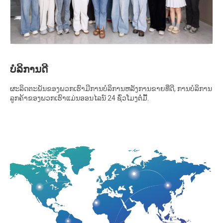
ບໍລິການດີ
ຜະລິດຕະພັນຂອງພວກເຮົາມີການບໍລິການຫລັງການຂາຍທີ່ດີ, ການບໍລິການ
ລູກຄ້າຂອງພວກເຮົາແມ່ນອອນໄລນ໌ 24 ຊົ່ວໂມງຕໍ່ມື້.