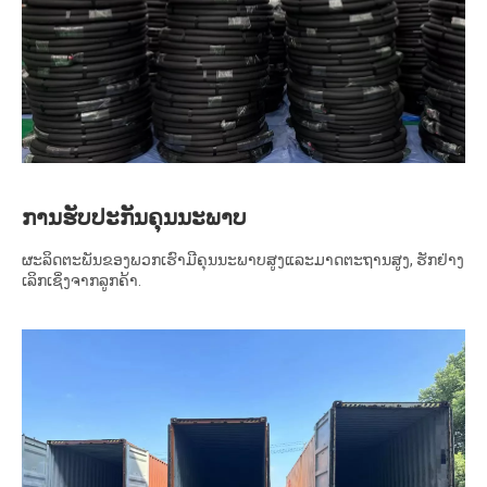
ການຮັບປະກັນຄຸນນະພາບ
ຜະລິດຕະພັນຂອງພວກເຮົາມີຄຸນນະພາບສູງແລະມາດຕະຖານສູງ, ຮັກຢ່າງ
ເລິກເຊິ່ງຈາກລູກຄ້າ.