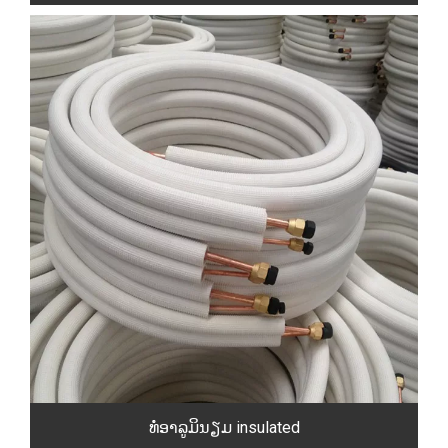
ທໍ່ອາລູມິນຽມ insulated