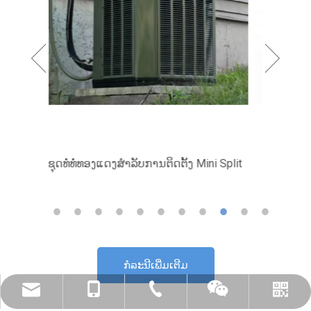
ກໍລະນີເພີ່ມເຕີມ
amysong@dabund.com
86-051986682907
86- 15151937157
Whatsapp
Wechat