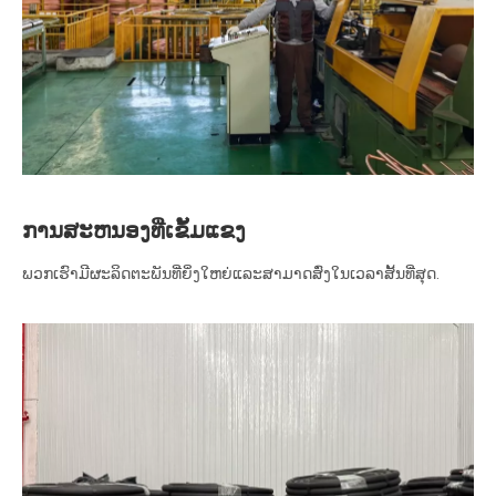
ການສະຫນອງທີ່ເຂັ້ມແຂງ
ພວກ​ເຮົາ​ມີ​ຜະ​ລິດ​ຕະ​ພັນ​ທີ່​ຍິ່ງ​ໃຫຍ່​ແລະ​ສາ​ມາດ​ສົ່ງ​ໃນ​ເວ​ລາ​ສັ້ນ​ທີ່​ສຸດ​.