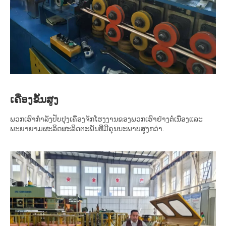
ເຄື່ອງຂັ້ນສູງ
ພວກເຮົາກໍາລັງປັບປຸງເຄື່ອງຈັກໂຮງງານຂອງພວກເຮົາຢ່າງຕໍ່ເນື່ອງແລະ
ພະຍາຍາມຜະລິດຜະລິດຕະພັນທີ່ມີຄຸນນະພາບສູງກວ່າ.