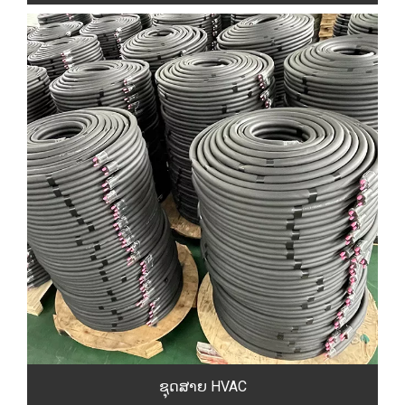
ຊຸດສາຍ HVAC