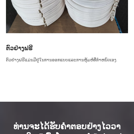
ຕົວຢ່າງຟຣີ
ຕົວຢ່າງຟຣີແມ່ນມີຢູ່ໃນການອອກແບບແລະການຫຸ້ມຫໍ່ທີ່ກໍາຫນົດເອງ.
ທ່ານຈະໄດ້ຮັບຄໍາຕອບຢ່າງໄວວາ