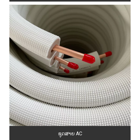
ຊຸດສາຍ AC