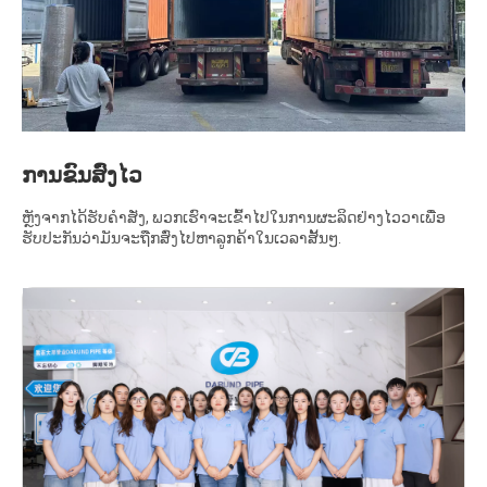
ການຂົນສົ່ງໄວ
ຫຼັງຈາກໄດ້ຮັບຄໍາສັ່ງ, ພວກເຮົາຈະເຂົ້າໄປໃນການຜະລິດຢ່າງໄວວາເພື່ອ
ຮັບປະກັນວ່າມັນຈະຖືກສົ່ງໄປຫາລູກຄ້າໃນເວລາສັ້ນໆ.