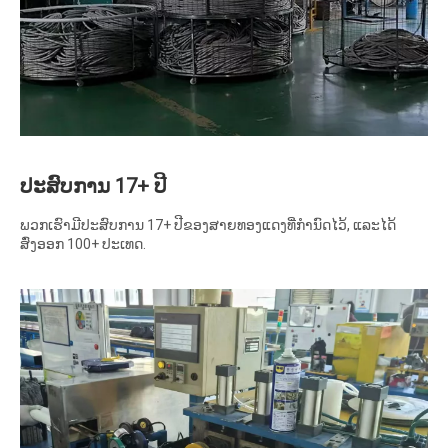
ປະສົບການ 17+ ປີ
ພວກເຮົາມີປະສົບການ 17+ ປີຂອງສາຍທອງແດງທີ່ກໍານົດໄວ້, ແລະໄດ້
ສົ່ງອອກ 100+ ປະເທດ.