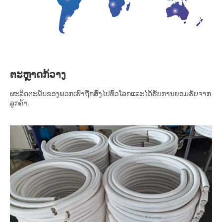
ຕະຫຼາດກ້ວາງ
ຜະລິດຕະພັນຂອງພວກເຮົາຖືກສົ່ງໄປທົ່ວໂລກແລະໄດ້ຮັບການຍອມຮັບຈາກ
ລູກຄ້າ.