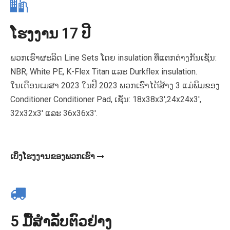
ໂຮງງານ 17 ປີ
ພວກເຮົາຜະລິດ Line Sets ໂດຍ insulation ທີ່ແຕກຕ່າງກັນເຊັ່ນ:
NBR, White PE, K-Flex Titan ແລະ Durkflex insulation.
ໃນເດືອນເມສາ 2023 ໃນປີ 2023 ພວກເຮົາໄດ້ສ້າງ 3 ແມ່ພິມຂອງ
Conditioner Conditioner Pad, ເຊັ່ນ: 18x38x3',24x24x3',
32x32x3' ແລະ 36x36x3'.
ເບິ່ງໂຮງງານຂອງພວກເຮົາ
5 ມື້ສໍາລັບຕົວຢ່າງ