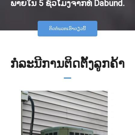
ພາຍໃນ 5 ຊົ່ວໂມງຈາກທໍ່ Dabund.
ຕິດຕໍ່ພວກເຮົາດຽວນີ້
ກໍລະນີການຕິດຕັ້ງລູກຄ້າ