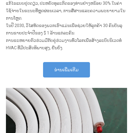
ແກ້ໄຂແບບຢຸດດຽວ, ປະຫຍັດທຸລະກິດຂອງທ່ານຢ່າງຫນ້ອຍ 30% ໃນຄ່າ
ໃຊ້ຈ່າຍໃນຂະນະທີ່ຫຼຸດຜ່ອນເວລາ, ການສື່ສານແລະຄວາມພະຍາຍາມໃນ
ການໂຫຼດ.
ໃນປີ 2030, ວິໄສທັດຂອງພວກເຮົາແມ່ນເພື່ອຊ່ວຍໃຫ້ລູກຄ້າ 30 ຄົນບັນລຸ
ການຂາຍປະຈໍາປີຂອງ $ 1 ລ້ານແຕ່ລະຄົນ.
ການຂະຫຍາຍຕົວຮ່ວມມືກັບຄູ່ຮ່ວມງານທົ່ວໂລກເພື່ອສ້າງລະບົບນິເວດທໍ່
HVAC ທີ່ມີປະສິດທິພາບສູງ, ຍືນຍົງ.
ອ່ານເພີ່ມເຕີມ