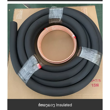
ທໍ່ທອງແດງ Insulated