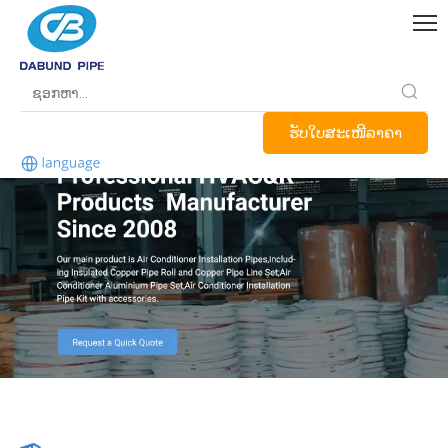
ຮັບໃບສະເໜີລາຄາ