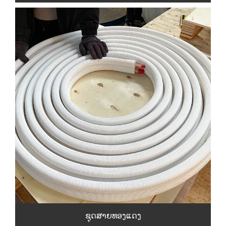
ຊຸດສາຍທອງແດງ