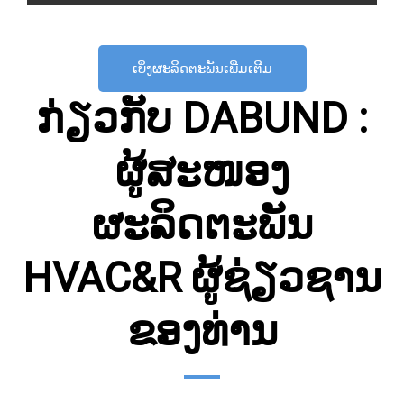
ເບິ່ງຜະລິດຕະພັນເພີ່ມເຕີມ
ກ່ຽວກັບ DABUND :
ຜູ້ສະໜອງ
ຜະລິດຕະພັນ
HVAC&R ຜູ້ຊ່ຽວຊານ
ຂອງທ່ານ