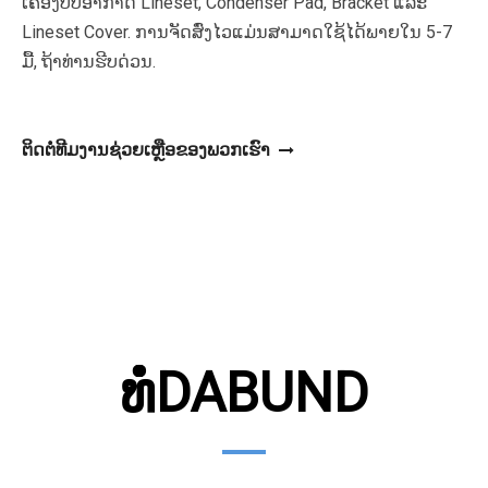
ເຄື່ອງປັບອາກາດ Lineset, Condenser Pad, Bracket ແລະ
Lineset Cover. ການຈັດສົ່ງໄວແມ່ນສາມາດໃຊ້ໄດ້ພາຍໃນ 5-7
ມື້, ຖ້າທ່ານຮີບດ່ວນ.
ຕິດຕໍ່ທີມງານຊ່ວຍເຫຼືອຂອງພວກເຮົາ
ທໍ່DABUND