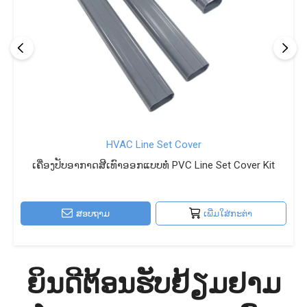
HVAC Line Set Cover
ເຄື່ອງປັບອາກາດສີເທົາອອກແບບທໍ່ PVC Line Set Cover Kit
ສອບຖາມ
ເພີ່ມໃສ່ກະຕ່າ
ຍິນດີຕ້ອນຮັບຢ້ຽມຢາມ