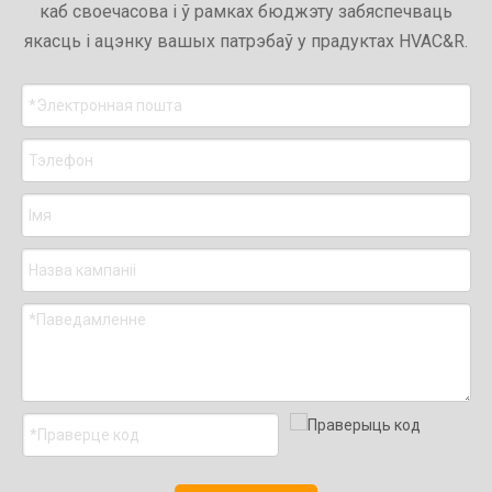
каб своечасова і ў рамках бюджэту забяспечваць
якасць і ацэнку вашых патрэбаў у прадуктах HVAC&R.