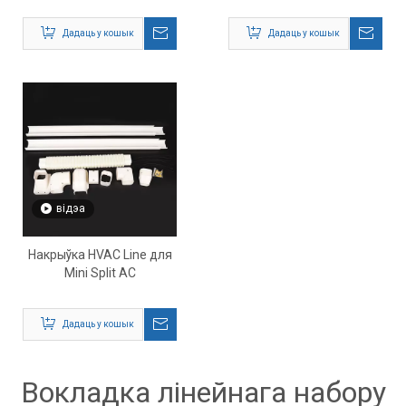
Mini Split AC
Mini Split AC
Дадаць у кошык
Дадаць у кошык
відэа
Накрыўка HVAC Line для
Mini Split AC
Дадаць у кошык
Вокладка лінейнага набору