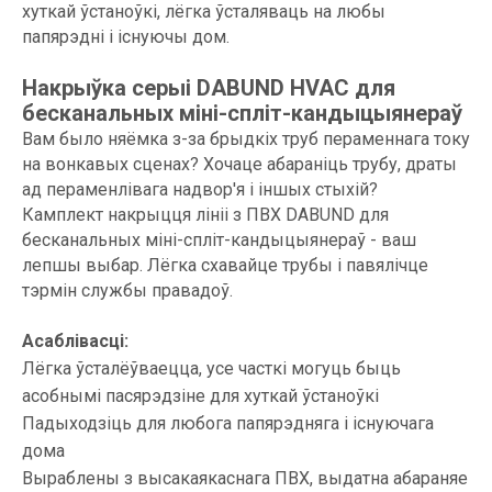
хуткай ўстаноўкі, лёгка ўсталяваць на любы
папярэдні і існуючы дом.
Накрыўка серыі DABUND HVAC для
бесканальных міні-спліт-кандыцыянераў
Вам было няёмка з-за брыдкіх труб пераменнага току
на вонкавых сценах? Хочаце абараніць трубу, драты
ад пераменлівага надвор'я і іншых стыхій?
Камплект накрыцця лініі з ПВХ DABUND для
бесканальных міні-спліт-кандыцыянераў - ваш
лепшы выбар. Лёгка схавайце трубы і павялічце
тэрмін службы правадоў.
Асаблівасці:
Лёгка ўсталёўваецца, усе часткі могуць быць
асобнымі пасярэдзіне для хуткай ўстаноўкі
Падыходзіць для любога папярэдняга і існуючага
дома
Выраблены з высакаякаснага ПВХ, выдатна абараняе