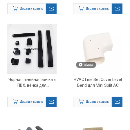
Дадаць у кошык
Дадаць у кошык
відэа
Чорная лінейная вечка з
HVAC Line Set Cover Level
ПВХ, вечка для
Bend для Mini Split AC
кандыцыянера
Дадаць у кошык
Дадаць у кошык