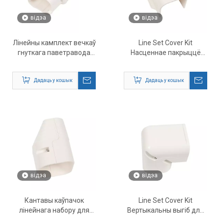
відэа
відэа
Лінейны камплект вечкаў
Line Set Cover Kit
гнуткага паветравода
Насценнае пакрыццё
для кандыцыянера Mini
для Mini Split AC
Split AC
Дадаць у кошык
Дадаць у кошык
відэа
відэа
Кантавы каўпачок
Line Set Cover Kit
лінейнага набору для
Вертыкальны выгіб для