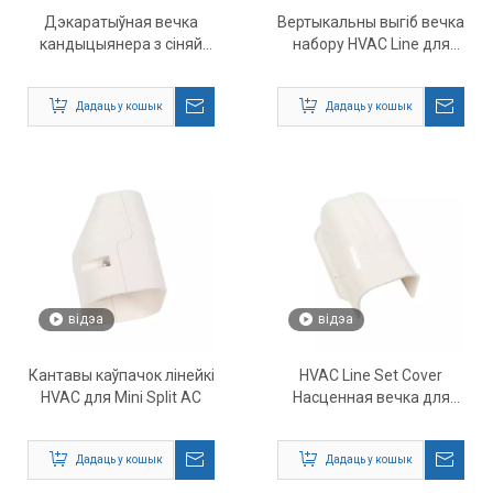
Дэкаратыўная вечка
Вертыкальны выгіб вечка
кандыцыянера з сіняй
набору HVAC Line для
лінейкі ПВХ
Mini Split AC
Дадаць у кошык
Дадаць у кошык
відэа
відэа
Кантавы каўпачок лінейкі
HVAC Line Set Cover
HVAC для Mini Split AC
Насценная вечка для
Mini Split AC
Дадаць у кошык
Дадаць у кошык