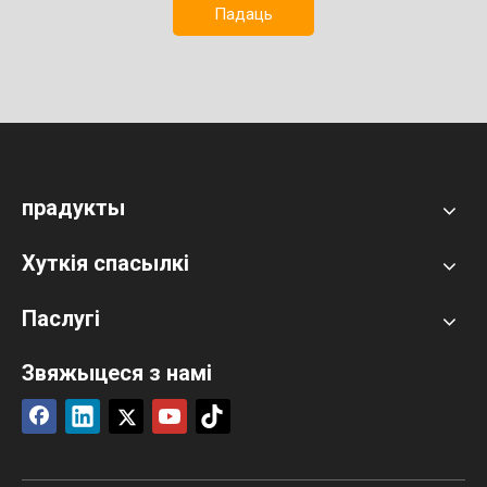
Падаць
прадукты
Хуткія спасылкі
Паслугі
Звяжыцеся з намі