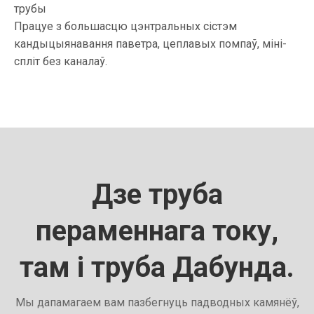
трубы
Працуе з большасцю цэнтральных сістэм
кандыцыянавання паветра, цеплавых помпаў, міні-
спліт без каналаў.
Дзе труба
пераменнага току,
там і труба Дабунда.
Мы дапамагаем вам пазбегнуць падводных камянёў,