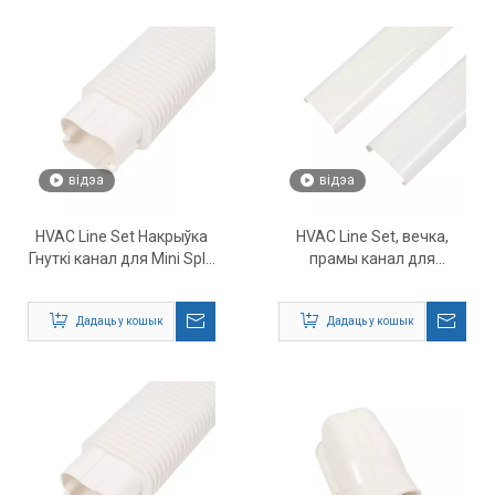
відэа
відэа
HVAC Line Set Накрыўка
HVAC Line Set, вечка,
Гнуткі канал для Mini Split
прамы канал для
AC
кандыцыянера Mini Split
AC
Дадаць у кошык
Дадаць у кошык