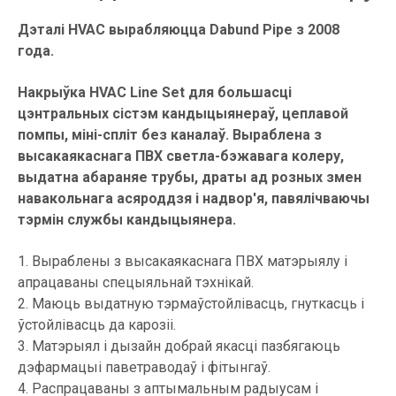
Дэталі HVAC вырабляюцца Dabund Pipe з 2008
года.
Накрыўка HVAC Line Set для большасці
цэнтральных сістэм кандыцыянераў, цеплавой
помпы, міні-спліт без каналаў. Выраблена з
высакаякаснага ПВХ светла-бэжавага колеру,
выдатна абараняе трубы, драты ад розных змен
навакольнага асяроддзя і надвор'я, павялічваючы
тэрмін службы кандыцыянера.
1. Выраблены з высакаякаснага ПВХ матэрыялу і
апрацаваны спецыяльнай тэхнікай.
2. Маюць выдатную тэрмаўстойлівасць, гнуткасць і
ўстойлівасць да карозіі.
3. Матэрыял і дызайн добрай якасці пазбягаюць
дэфармацыі паветраводаў і фітынгаў.
4. Распрацаваны з аптымальным радыусам і