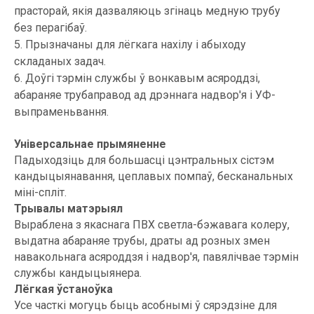
прасторай, якія дазваляюць згінаць медную трубу
без перагібаў.
5. Прызначаны для лёгкага нахілу і абыходу
складаных задач.
6. Доўгі тэрмін службы ў вонкавым асяроддзі,
абараняе трубаправод ад дрэннага надвор'я і УФ-
выпраменьвання.
Універсальнае прымяненне
Падыходзіць для большасці цэнтральных сістэм
кандыцыянавання, цеплавых помпаў, бесканальных
міні-спліт.
Трывалы матэрыял
Выраблена з якаснага ПВХ светла-бэжавага колеру,
выдатна абараняе трубы, драты ад розных змен
навакольнага асяроддзя і надвор'я, павялічвае тэрмін
службы кандыцыянера.
Лёгкая ўстаноўка
Усе часткі могуць быць асобнымі ў сярэдзіне для