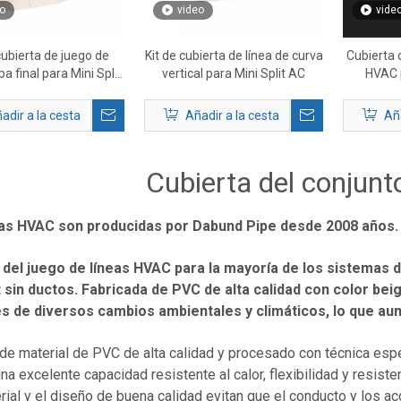
o
video
vide
cubierta de juego de
Kit de cubierta de línea de curva
Cubierta 
pa final para Mini Split
vertical para Mini Split AC
HVAC p
AC
adir a la cesta
Añadir a la cesta
Aña
Cubierta del conjunt
as HVAC son producidas por Dabund Pipe desde 2008 años.
 del juego de líneas HVAC para la mayoría de los sistemas d
it sin ductos. Fabricada de PVC de alta calidad con color be
es de diversos cambios ambientales y climáticos, lo que aume
de material de PVC de alta calidad y procesado con técnica espe
una excelente capacidad resistente al calor, flexibilidad y resisten
erial y el diseño de buena calidad evitan que el conducto y los 