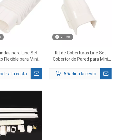
o
video
Fundas para Line Set
Kit de Coberturas Line Set
 Flexible para Mini
Cobertor de Pared para Mini
Split AC
Split AC
dir a la cesta
Añadir a la cesta