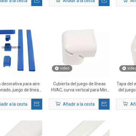
adir a la cesta
Añadir a la cesta
Aña
video
vide
 decorativa para aire
Cubierta del juego de líneas
Tapa del e
onado, juego de líneas
HVAC, curva vertical para Mini
del juego
de PVC azul
Split AC
adir a la cesta
Añadir a la cesta
Aña