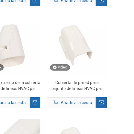
dir a la cesta
Añadir a la cesta
tubo
o
video
xtremo de la cubierta
Cubierta de pared para
 de líneas HVAC para
conjunto de líneas HVAC para
Mini Split AC
Mini Split AC
dir a la cesta
Añadir a la cesta