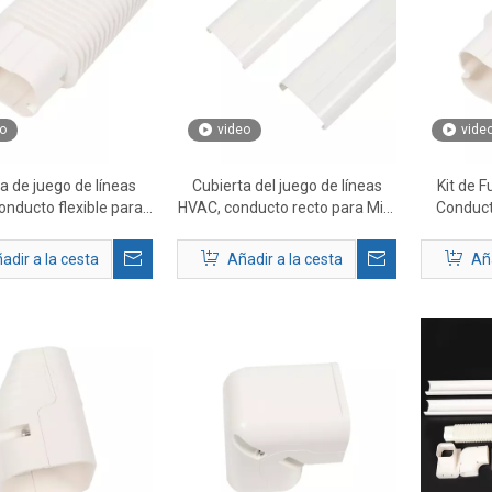
o
video
vide
a de juego de líneas
Cubierta del juego de líneas
Kit de 
onducto flexible para
HVAC, conducto recto para Mini
Conducto
Mini Split AC
Split AC
adir a la cesta
Añadir a la cesta
Aña