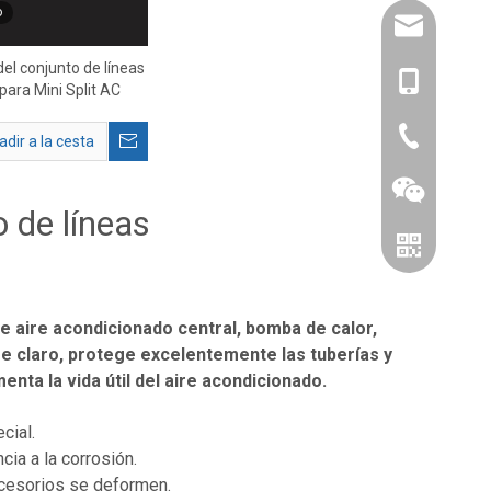
o
amysong@da
del conjunto de líneas
1515193715
ara Mini Split AC
86-0519866
dir a la cesta
o de líneas
e aire acondicionado central, bomba de calor,
ige claro, protege excelentemente las tuberías y
nta la vida útil del aire acondicionado.
cial.
chatear
cia a la corrosión.
accesorios se deformen.