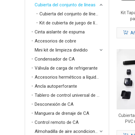
Cubierta del conjunto de líneas
Kit Tap
Cubierta del conjunto de líneas HVAC
pa
Kit de cubierta de juego de líneas
Cinta aislante de espuma
Añ
Accesorios de cobre
Mini kit de limpieza dividido
Condensador de CA
Válvula de carga de refrigerante
Accesorios herméticos a líquidos
Ancla autoperforante
Tablero de control universal de aire acondicionado
Desconexión de CA
Manguera de drenaje de CA
Cubierta
PVC n
Control remoto de CA
conducto
Almohadilla de aire acondicionado
air