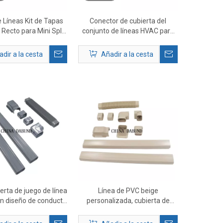
 Líneas Kit de Tapas
Conector de cubierta del
Recto para Mini Split
conjunto de líneas HVAC para
AC
Mini Split AC
dir a la cesta
Añadir a la cesta
ierta de juego de línea
Línea de PVC beige
n diseño de conducto
personalizada, cubierta de
 acondicionado gris
juego de conductos de aire
acondicionado, cubierta de