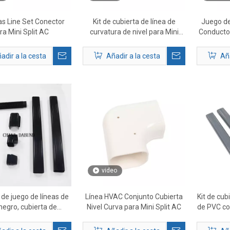
as Line Set Conector
Kit de cubierta de línea de
Juego de
ra Mini Split AC
curvatura de nivel para Mini
Conducto 
Split AC
adir a la cesta
Añadir a la cesta
Aña
video
 de juego de líneas de
Línea HVAC Conjunto Cubierta
Kit de cub
egro, cubierta de
Nivel Curva para Mini Split AC
de PVC co
 de juego de líneas de
de aire
e acondicionado