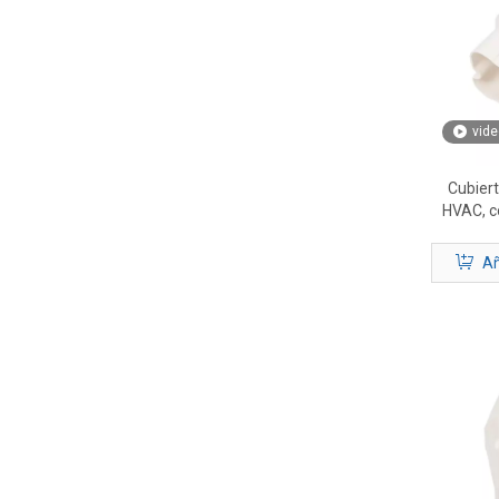
vide
Cubiert
HVAC, c
Añ