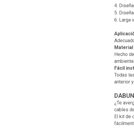
4. Diseña
5. Diseña
6. Larga 
Aplicaci
Adecuado 
Material
Hecho de 
ambiental
Fácil ins
Todas las
anterior y
DABUND
¿Te averg
cables de
El kit de
fácilment