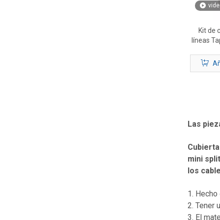
vide
Kit de 
líneas Ta
Añ
Las piez
Cubierta
mini spl
los cabl
1. Hecho 
2. Tener 
3. El mat