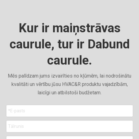
Kur ir maiņstrāvas
caurule, tur ir Dabund
caurule.
Mēs palīdzam jums izvairīties no kļūmēm, lai nodrošinātu
kvalitāti un vērtību jūsu HVAC&R produktu vajadzībām,
laicīgi un atbilstoši budžetam.