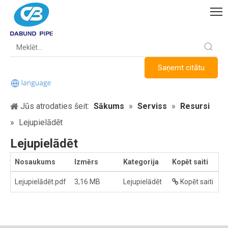
Saņemt citātu
Jūs atrodaties šeit:
Sākums
»
Serviss
»
Resursi
»
Lejupielādēt
Lejupielādēt
Nosaukums
Izmērs
Kategorija
Kopēt saiti
L
Lejupielādēt.pdf
3,16 MB
Lejupielādēt
Kopēt saiti