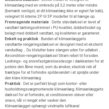
klimaanlæg med en omkreds på 3,2 meter eller mindre
(bemærk venligst, at dit klimaanlæg ikke er egnet før køb),
velegnet til interne 2P til 3P modeller til at hænge op.
Fremragende materiale
: Dette støvdæksel er lavet af
vandtæt tætningsstrimmel i PU-kvalitet, dobbeltsidet og
belagt med dobbelt vandtæt, og kvaliteten er garanteret.
Enkelt og praktisk
: Bunden af ​​klimaanlæggets
vandtætte rengøringsdæksel er designet med et eksternt
vandudtag，Du tilslutter bare slangen uden for udløbet，
Aircondition-rengøringsdæksel Stram rebet til forsiden.
Lednings- og snorefastgørelsesdesign i dækkanten for at
justere den åbne mund, som du ønsker, elastisk reb af
træktype for at forhindre spildevandet i at sprøjte under
den klare klimaanlæg.
Praktisk
: Det er perfekt brugt som kontor- eller
husholdningsvægmonterede klimaanlæg; Klimaanlæggets
dæksel for at forhindre, at conditioneren støver eller
snavs, når vi rengør eller vasker den.
Klimaanlægget ophængt vindmølle luftkanal