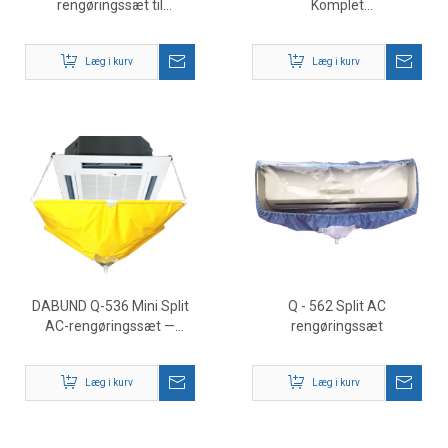
rengøringssæt til
Komplet
vedligeholdelse af mini
vedligeholdelsesværktøj til
Split klimaanlæg
klimaanlæg til HVAC
Læg i kurv
Læg i kurv
DABUND Q-536 Mini Split
Q - 562 Split AC
AC-rengøringssæt —
rengøringssæt
Vandtæt
rengøringsdæksel til 3-5P
Læg i kurv
Læg i kurv
loftsklimaanlæg