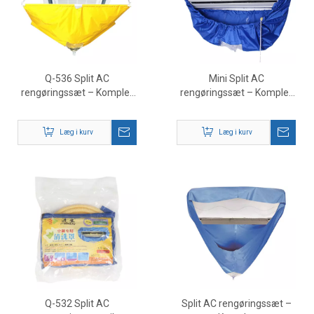
Q-536 Split AC
Mini Split AC
rengøringssæt – Komplet
rengøringssæt – Komplet
værktøj til vedligeholdelse
kanalfrit klimaanlæg
af klimaanlæg
vedligeholdelsessæt
Læg i kurv
Læg i kurv
Q-532 Split AC
Split AC rengøringssæt –