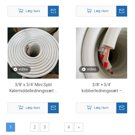
HVAC kobber
kølemiddelrør
Læg i kurv
Læg i kurv
video
video
3/8' x 3/4' Mini Split
3/8' × 3/4'
Kølemiddelledningssæt –
kobberledningssæt –
Premium HVAC
præisoleret HVAC-
kobberledningssæt
kølemiddelledningssæt
Læg i kurv
Læg i kurv
1
2
3
4
»