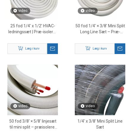
video
video
25 fod 1/4' x 1/2' HVAC-
50 fod 1/4' × 3/8' Mini Split
ledningssæt | Præ-isoleret
Long Line Sæt – Præ-
kobber kølemiddelslange
isoleret HVAC kobber
til mini splitsystemer
kølemiddelrør
Læg i kurv
Læg i kurv
video
video
50 fod 3/8' × 5/8' linjesæt
1/4' x 3/8' Mini Split Line
til mini split – præisoleret
Sæt