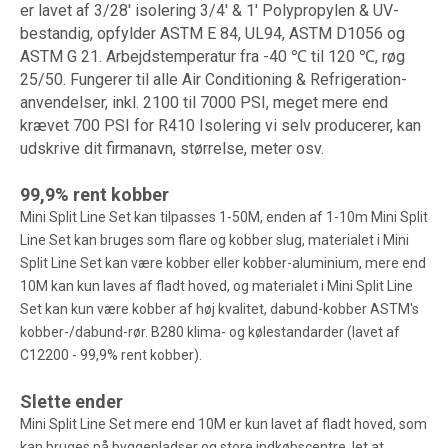
er lavet af 3/28' isolering 3/4' & 1' Polypropylen & UV-
bestandig, opfylder ASTM E 84, UL94, ASTM D1056 og
ASTM G 21. Arbejdstemperatur fra -40 ℃ til 120 ℃, røg
25/50. Fungerer til alle Air Conditioning & Refrigeration-
anvendelser, inkl. 2100 til 7000 PSI, meget mere end
krævet 700 PSI for R410 Isolering vi selv producerer, kan
udskrive dit firmanavn, størrelse, meter osv.
99,9% rent kobber
Mini Split Line Set kan tilpasses 1-50M, enden af 1-10m Mini Split
Line Set kan bruges som flare og kobber slug, materialet i Mini
Split Line Set kan være kobber eller kobber-aluminium, mere end
10M kan kun laves af fladt hoved, og materialet i Mini Split Line
Set kan kun være kobber af høj kvalitet, dabund-kobber ASTM's
kobber-/dabund-rør. B280 klima- og kølestandarder (lavet af
C12200 - 99,9% rent kobber).
Slette ender
Mini Split Line Set mere end 10M er kun lavet af fladt hoved, som
kan bruges på byggepladser og store indkøbscentre, let at