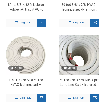
1/4' × 3/8' × 82 ft isoleret
30 fod 3/8' x 7/8' HVAC-
kobberrør til split AC –
ledningssæt - Premium
højtydende HVAC-
kobber AC-ledningssæt til
kølemiddelledning
aircondition og køling
Læg i kurv
Læg i kurv
video
video
1/4 LL × 3/8 SL × 50 fod
50 fod 3/8' x 5/8' Mini Split
HVAC-ledningssæt –
Long Line Sæt – Isolerede
præisoleret
kobberkølemiddelledninger
kobberkølemiddelrør
Læg i kurv
Læg i kurv