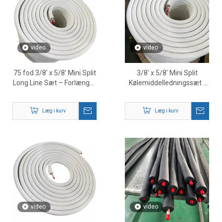
video
video
75 fod 3/8' x 5/8' Mini Split
3/8' x 5/8' Mini Split
Long Line Sæt – Forlænget
Kølemiddelledningssæt -
HVAC Line Sæt med
Isoleret kobber HVAC-rør
isoleret kobberrør
af høj kvalitet
Læg i kurv
Læg i kurv
video
video