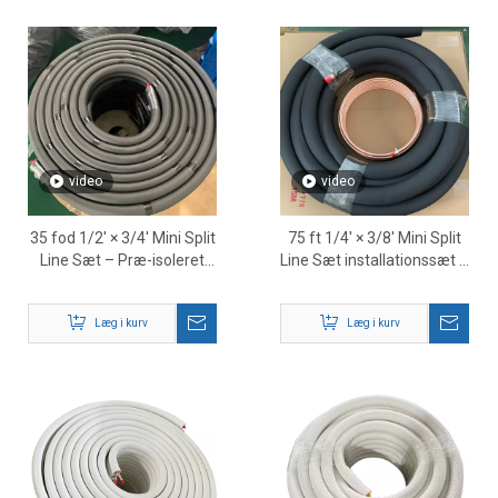
video
video
35 fod 1/2' × 3/4' Mini Split
75 ft 1/4' × 3/8' Mini Split
Line Sæt – Præ-isoleret
Line Sæt installationssæt –
HVAC kølemiddelslange
Præ-isoleret HVAC
kobberrør
Læg i kurv
Læg i kurv