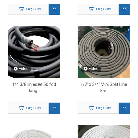
Læg i kurv
Læg i kurv
video
video
1/4 3/8 linjesæt 50 fod
1/2' x 3/4' Mini Split Line
langt
Sæt
Læg i kurv
Læg i kurv