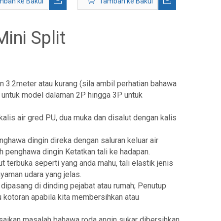
mbah ke Bakul
Tambah ke Bakul
ini Split
an 3.2meter atau kurang (sila ambil perhatian bahawa
 untuk model dalaman 2P hingga 3P untuk
kalis air gred PU, dua muka dan disalut dengan kalis
nghawa dingin direka dengan saluran keluar air
penghawa dingin Ketatkan tali ke hadapan.
 terbuka seperti yang anda mahu, tali elastik jenis
yaman udara yang jelas.
dipasang di dinding pejabat atau rumah; Penutup
 kotoran apabila kita membersihkan atau
saikan masalah bahawa roda angin sukar dibersihkan