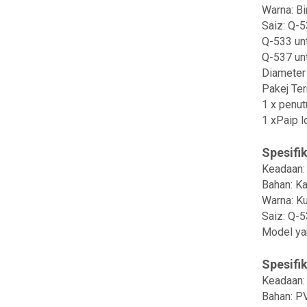
Warna: Bi
Saiz: Q-
Q-533 unt
Q-537 unt
Diameter 
Pakej Te
1 x penut
1 xPaip 
Spesifik
Keadaan:
Bahan: K
Warna: K
Saiz: Q-
Model ya
Spesifik
Keadaan:
Bahan: PV