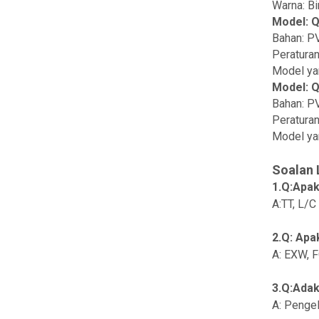
Warna: Bi
Model: Q
Bahan: PV
Peratur
Model ya
Model: 
Bahan: PV
Peratur
Model ya
Soalan 
1.Q:Apa
A:TT, L/C
2.Q: Apa
A: EXW, F
3.Q:Adak
A: Pengel