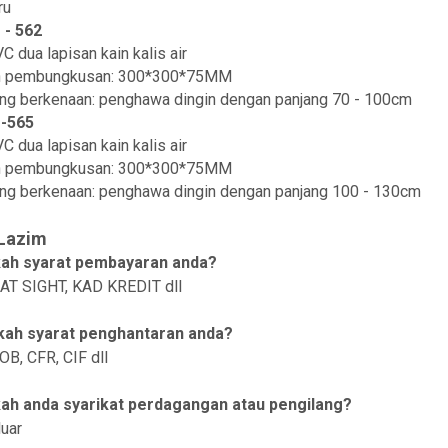
ru
 - 562
C dua lapisan kain kalis air
an pembungkusan: 300*300*75MM
ng berkenaan: penghawa dingin dengan panjang 70 - 100cm
Q-565
C dua lapisan kain kalis air
an pembungkusan: 300*300*75MM
ng berkenaan: penghawa dingin dengan panjang 100 - 130cm
Lazim
kah syarat pembayaran anda?
 AT SIGHT, KAD KREDIT dll
kah syarat penghantaran anda?
OB, CFR, CIF dll
ah anda syarikat perdagangan atau pengilang?
uar