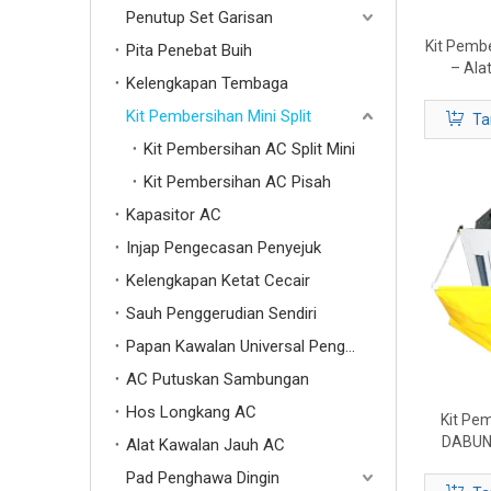
Penutup Set Garisan
Kit Pembe
Pita Penebat Buih
– Ala
Kelengkapan Tembaga
Pengha
Kit Pembersihan Mini Split
Ta
Kit Pembersihan AC Split Mini
Kit Pembersihan AC Pisah
Kapasitor AC
Injap Pengecasan Penyejuk
Kelengkapan Ketat Cecair
Sauh Penggerudian Sendiri
Papan Kawalan Universal Penghawa Dingin
AC Putuskan Sambungan
Hos Longkang AC
Kit Pem
DABUN
Alat Kawalan Jauh AC
Pember
Pad Penghawa Dingin
Penghaw