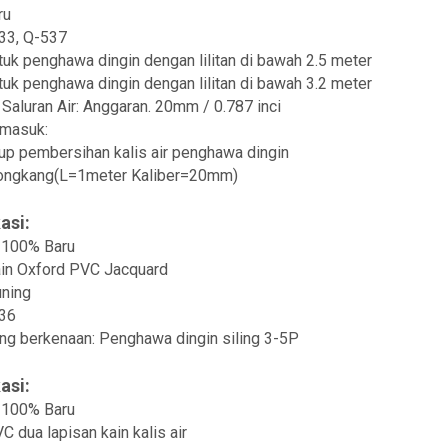
ru
533, Q-537
uk penghawa dingin dengan lilitan di bawah 2.5 meter
uk penghawa dingin dengan lilitan di bawah 3.2 meter
Saluran Air: Anggaran. 20mm / 0.787 inci
rmasuk:
up pembersihan kalis air penghawa dingin
longkang(L=1meter Kaliber=20mm)
asi:
 100% Baru
ain Oxford PVC Jacquard
uning
536
ng berkenaan: Penghawa dingin siling 3-5P
asi:
 100% Baru
C dua lapisan kain kalis air