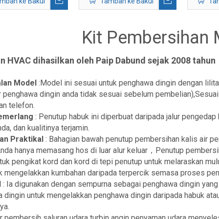
mbah ke Bakul
Tambah ke Bakul
Ta
Kit Pembersihan M
n HVAC dihasilkan oleh Paip Dabund sejak 2008 tahun
lan Model
:Model ini sesuai untuk penghawa dingin dengan lilit
r penghawa dingin anda tidak sesuai sebelum pembelian),Sesuai
n telefon.
emerlang
: Penutup habuk ini diperbuat daripada jalur pengedap 
da, dan kualitinya terjamin.
an Praktikal
: Bahagian bawah penutup pembersihan kalis air pe
nda hanya memasang hos di luar alur keluar，Penutup pembersih 
uk pengikat kord dan kord di tepi penutup untuk melaraskan mulut
tuk mengelakkan kumbahan daripada terpercik semasa proses pen
l
: Ia digunakan dengan sempurna sebagai penghawa dingin yang 
 dingin untuk mengelakkan penghawa dingin daripada habuk atau
ya.
r pembersih saluran udara turbin angin penyaman udara menyele