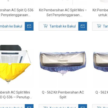
rsihan AC Split Q-536
Kit Pembersihan AC Split Mini –
Kit Pembe
t Penyelenggaraan
Set Penyelenggaraan
untuk
wa Dingin Lengkap
Penghawa Dingin Tanpa Salur
Penghaw
Lengkap
mbah ke Bakul
Tambah ke Bakul
Ta
bersih AC Split Mini
Q - 562 Kit Pembersihan AC
Q - 562
D Q-536 — Penutup
Split
sih Kalis Air untuk
a Dingin Siling 3-5P