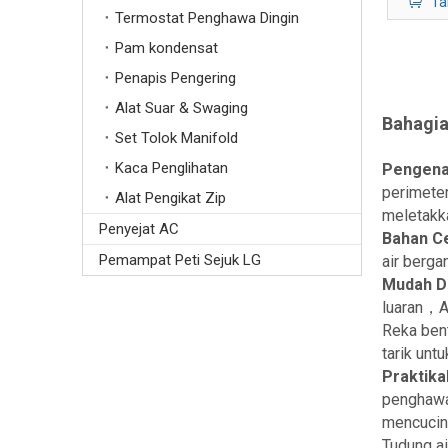
Ta
Termostat Penghawa Dingin
Pam kondensat
Penapis Pengering
Alat Suar & Swaging
Bahagia
Set Tolok Manifold
Kaca Penglihatan
Pengena
perimete
Alat Pengikat Zip
meletakka
Penyejat AC
Bahan C
Pemampat Peti Sejuk LG
air bergan
Mudah D
luaran，A
Reka bent
tarik un
Praktika
penghawa
mencucin
Tudung ai