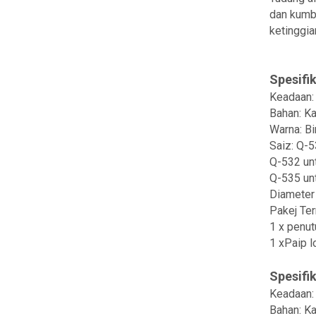
dan kumba
ketinggian
Spesifik
Keadaan:
Bahan: Ka
Warna: Bi
Saiz: Q-5
Q-532 unt
Q-535 unt
Diameter 
Pakej Te
1 x penut
1 xPaip 
Spesifik
Keadaan:
Bahan: Ka