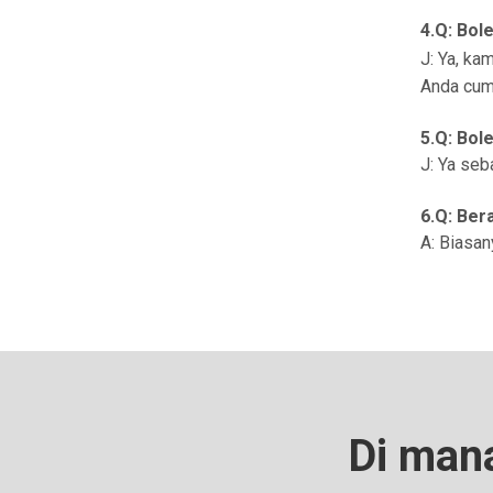
4.Q: Bo
J: Ya, ka
Anda cuma
5.Q: Bol
J: Ya se
6.Q: Ber
A: Biasan
Di mana