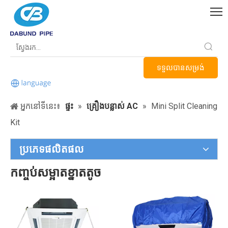
ទទួលបានសម្រង់
អ្នកនៅទីនេះ៖
ផ្ទះ
»
គ្រឿងបន្លាស់ AC
»
Mini Split Cleaning
Kit
ប្រភេទផលិតផល
កញ្ចប់សម្អាតខ្នាតតូច