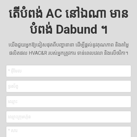
តើបំពង់ AC នៅឯណា មាន
បំពង់ Dabund ។
យើងជួយអ្នកឱ្យជៀសផុតពីបញ្ហានានា ដើម្បីផ្តល់នូវគុណភាព និងតម្លៃ
ផលិតផល HVAC&R របស់អ្នកត្រូវការ ទាន់ពេលវេលា និងលើថវិកា។