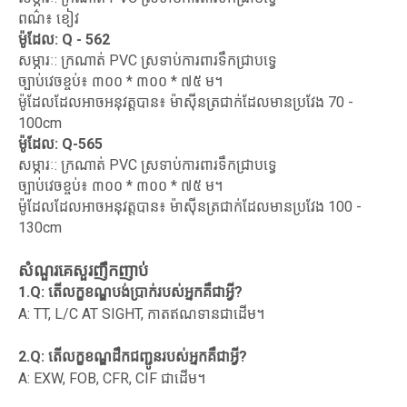
ពណ៌៖ ខៀវ
ម៉ូដែល: Q - 562
សម្ភារៈ: ក្រណាត់ PVC ស្រទាប់ការពារទឹកជ្រាបទ្វេ
ច្បាប់វេចខ្ចប់៖ ៣០០ * ៣០០ * ៧៥ ម។
ម៉ូដែលដែលអាចអនុវត្តបាន៖ ម៉ាស៊ីនត្រជាក់ដែលមានប្រវែង 70 -
100cm
ម៉ូដែល: Q-565
សម្ភារៈ: ក្រណាត់ PVC ស្រទាប់ការពារទឹកជ្រាបទ្វេ
ច្បាប់វេចខ្ចប់៖ ៣០០ * ៣០០ * ៧៥ ម។
ម៉ូដែលដែលអាចអនុវត្តបាន៖ ម៉ាស៊ីនត្រជាក់ដែលមានប្រវែង 100 -
130cm
សំណួរគេសួរញឹកញាប់
1.Q: តើលក្ខខណ្ឌបង់ប្រាក់របស់អ្នកគឺជាអ្វី?
A: TT, L/C AT SIGHT, កាតឥណទានជាដើម។
2.Q: តើលក្ខខណ្ឌដឹកជញ្ជូនរបស់អ្នកគឺជាអ្វី?
A: EXW, FOB, CFR, CIF ជាដើម។