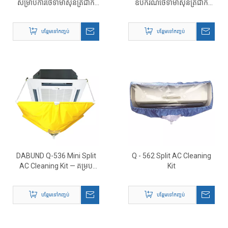
សម្រាប់ការថែទាំម៉ាស៊ីនត្រជាក់
ឧបករណ៍ថែទាំម៉ាស៊ីនត្រជាក់
ខ្នាតតូច
ពេញលេញសម្រាប់ HVAC
បន្ថែមទៅកញ្ចប់
បន្ថែមទៅកញ្ចប់
DABUND Q-536 Mini Split
Q - 562 Split AC Cleaning
AC Cleaning Kit — គម្រប
Kit
សម្អាតមិនជ្រាបទឹកសម្រាប់ម៉ាស៊ីន
ត្រជាក់ពិដាន 3-5P
បន្ថែមទៅកញ្ចប់
បន្ថែមទៅកញ្ចប់