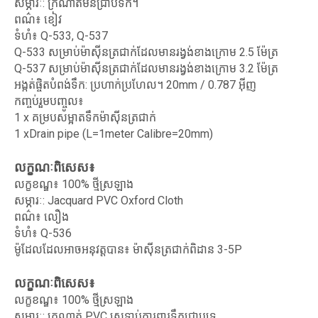
សម្ភារៈ: ក្រណាត់មិនជ្រាបទឹក។
ពណ៌៖ ខៀវ
ទំហំ៖ Q-533, Q-537
Q-533 សម្រាប់ម៉ាស៊ីនត្រជាក់ដែលមានរង្វង់ខាងក្រោម 2.5 ម៉ែត្រ
Q-537 សម្រាប់ម៉ាស៊ីនត្រជាក់ដែលមានរង្វង់ខាងក្រោម 3.2 ម៉ែត្រ
អង្កត់ផ្ចិតបំពង់ទឹក: ប្រហាក់ប្រហែល។ 20mm / 0.787 អ៊ីញ
កញ្ចប់រួមបញ្ចូល៖
1 x គម្របសម្អាតទឹកម៉ាស៊ីនត្រជាក់
1 xDrain pipe (L=1meter Calibre=20mm)
លក្ខណៈ​ពិសេស៖
លក្ខខណ្ឌ៖ 100% ថ្មីស្រឡាង
សម្ភារៈ: Jacquard PVC Oxford Cloth
ពណ៌៖ លឿង
ទំហំ៖ Q-536
ម៉ូដែលដែលអាចអនុវត្តបាន៖ ម៉ាស៊ីនត្រជាក់ពិដាន 3-5P
លក្ខណៈ​ពិសេស៖
លក្ខខណ្ឌ៖ 100% ថ្មីស្រឡាង
សម្ភារៈ: ក្រណាត់ PVC ស្រទាប់ការពារទឹកជ្រាបទ្វេ