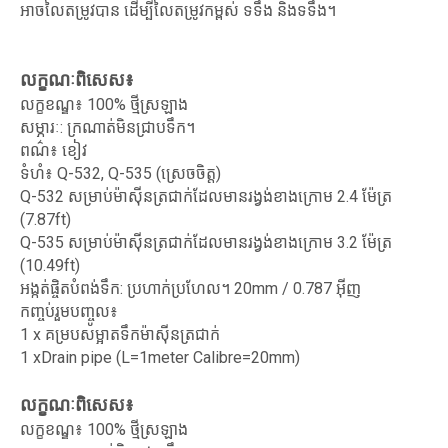
អាចលៃតម្រូវបាន ដើម្បីលៃតម្រូវកម្ពស់ ទទឹង និងទទឹង។
លក្ខណៈ​ពិសេស៖
លក្ខខណ្ឌ៖ 100% ថ្មីស្រឡាង
សម្ភារៈ: ក្រណាត់មិនជ្រាបទឹក។
ពណ៌៖ ខៀវ
ទំហំ៖ Q-532, Q-535 (ស្រេចចិត្ត)
Q-532 សម្រាប់ម៉ាស៊ីនត្រជាក់ដែលមានរង្វង់ខាងក្រោម 2.4 ម៉ែត្រ
(7.87ft)
Q-535 សម្រាប់ម៉ាស៊ីនត្រជាក់ដែលមានរង្វង់ខាងក្រោម 3.2 ម៉ែត្រ
(10.49ft)
អង្កត់ផ្ចិតបំពង់ទឹក: ប្រហាក់ប្រហែល។ 20mm / 0.787 អ៊ីញ
កញ្ចប់រួមបញ្ចូល៖
1 x គម្របសម្អាតទឹកម៉ាស៊ីនត្រជាក់
1 xDrain pipe (L=1meter Calibre=20mm)
លក្ខណៈ​ពិសេស៖
លក្ខខណ្ឌ៖ 100% ថ្មីស្រឡាង