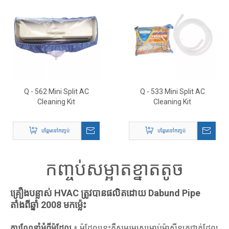
Q - 562 Mini Split AC
Q - 533 Mini Split AC
Cleaning Kit
Cleaning Kit
បន្ថែមទៅកញ្ចប់
បន្ថែមទៅកញ្ចប់
កញ្ចប់សម្អាតខ្នាតតូច
គ្រឿងបន្លាស់ HVAC ត្រូវបានផលិតដោយ Dabund Pipe
តាំងពីឆ្នាំ 2008 មកម្ល៉េះ
ការណែនាំអំពីម៉ូដែល
៖ ម៉ូដែលនេះគឺសមរម្យសម្រាប់ម៉ាស៊ីនត្រជាក់ដែល