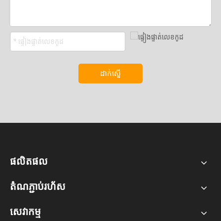
ដាក់ស្នើ
ផលិតផល
តំណភ្ជាប់រហ័ស
សេវាកម្ម