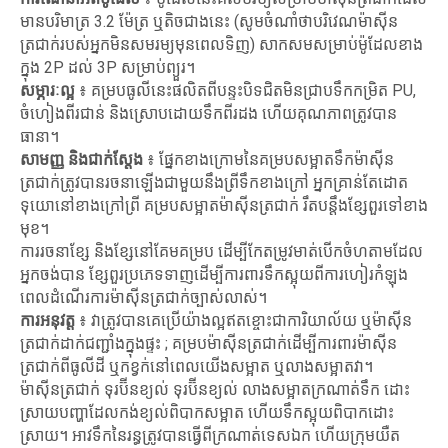
មានបរិមាត្រ 3.2 ម៉ែត្រ ឬតិចជាងនេះ (សូមចំណាំថាបរិវេណម៉ាស៊ីន
ត្រជាក់របស់អ្នកមិនសមរម្យមុនពេលទិញ) សាកសមសម្រាប់ម៉ូដែលខាង
ក្នុង 2P ដល់ 3P សម្រាប់ព្យួរ។
សម្ភារៈល្អ
៖ គម្របធូលីនេះផលិតពីបន្ទះបិទជិតមិនជ្រាបទឹកកម្រិត PU,
ចំហៀងពីរជាន់ និងស្រោបដោយទឹកពីរដង ហើយគុណភាពត្រូវបាន
ធានា។
សាមញ្ញ និងជាក់ស្តែង
៖ ផ្នែកខាងក្រោមនៃគម្របសម្អាតទឹកម៉ាស៊ីន
ត្រជាក់ត្រូវបានរចនាឡើងជាមួយនឹងព្រីទឹកខាងក្រៅ អ្នកគ្រាន់តែដោត
ទុយោនៅខាងក្រៅព្រី គម្របសម្អាតម៉ាស៊ីនត្រជាក់ រឹតបន្តឹងខ្សែពួរទៅខាង
មុខ។
ការរចនាខ្សែ និងខ្សែនៅគែមគម្រប ដើម្បីកែតម្រូវមាត់បើកចំហតាមដែល
អ្នកចង់បាន ខ្សែពួរប្រភេទទាញដើម្បីការពារទឹកស្អុយពីការហៀរកំឡុង
ពេលដំណើរការម៉ាស៊ីនត្រជាក់ច្បាស់លាស់។
ការអនុវត្ត
៖ វាត្រូវបានគេប្រើយ៉ាងល្អឥតខ្ចោះជាការិយាល័យ ឬម៉ាស៊ីន
ត្រជាក់ដាក់ជញ្ជាំងក្នុងផ្ទះ ; គម្របម៉ាស៊ីនត្រជាក់ដើម្បីការពារម៉ាស៊ីន
ត្រជាក់ពីធូលីដី ឬកខ្វក់នៅពេលយើងសម្អាត ឬលាងសម្អាតវា។
ម៉ាស៊ីនត្រជាក់ ទុរប៊ីនខ្យល់ ទុរប៊ីនខ្យល់ លាងសម្អាតក្រណាត់ទឹក ដោះ
ស្រាយបញ្ហាដែលកង់ខ្យល់ពិបាកសម្អាត ហើយទឹកស្អុយពិបាកដោះ
ស្រាយ។ អាវទឹកនៃរន្ធត្រូវបានធ្វើពីក្រណាត់ទេសឯក ហើយក្រុមយឺត