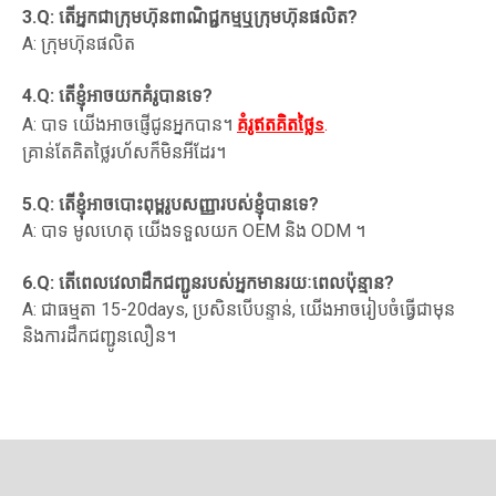
3.Q: តើអ្នកជាក្រុមហ៊ុនពាណិជ្ជកម្មឬក្រុមហ៊ុនផលិត?
A: ក្រុមហ៊ុនផលិត
4.Q: តើខ្ញុំអាចយកគំរូបានទេ?
A: បាទ យើងអាចផ្ញើជូនអ្នកបាន។
គំរូឥតគិតថ្លៃ
s
.
គ្រាន់​តែ​គិត​ថ្លៃ​រហ័ស​ក៏​មិន​អី​ដែរ។
5.Q: តើខ្ញុំអាចបោះពុម្ពរូបសញ្ញារបស់ខ្ញុំបានទេ?
A: បាទ មូលហេតុ យើងទទួលយក OEM និង ODM ។
6.Q: តើពេលវេលាដឹកជញ្ជូនរបស់អ្នកមានរយៈពេលប៉ុន្មាន?
A: ជាធម្មតា 15-20days, ប្រសិនបើបន្ទាន់, យើងអាចរៀបចំធ្វើជាមុន
និងការដឹកជញ្ជូនលឿន។