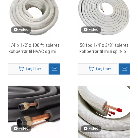
video
video
1/4' x 1/2' x 100 ft isoleret
50 fod 1/4' x 3/8' isoleret
kobberrør til HVAC og mini
kobberrør til mini split- og
splitsystemer
HVAC-systemer
Læg i kurv
Læg i kurv
video
video