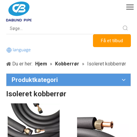
Få et tilbud
Du er her:
Hjem
»
Kobberrør
»
Isoleret kobberrør
Produktkategori
Isoleret kobberrør