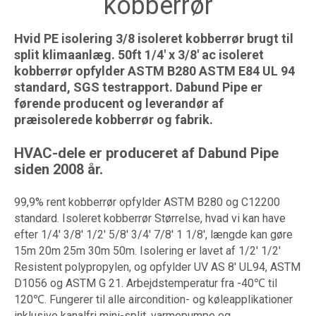
kobberrør
Hvid PE isolering 3/8 isoleret kobberrør brugt til
split klimaanlæg. 50ft 1/4' x 3/8' ac isoleret
kobberrør opfylder ASTM B280 ASTM E84 UL 94
standard, SGS testrapport. Dabund Pipe er
førende producent og leverandør af
præisolerede kobberrør og fabrik.
HVAC-dele er produceret af Dabund Pipe
siden 2008 år.
99,9% rent kobberrør opfylder ASTM B280 og C12200
standard. Isoleret kobberrør Størrelse, hvad vi kan have
efter 1/4' 3/8' 1/2' 5/8' 3/4' 7/8' 1 1/8', længde kan gøre
15m 20m 25m 30m 50m. Isolering er lavet af 1/2' 1/2'
Resistent polypropylen, og opfylder UV AS 8' UL94, ASTM
D1056 og ASTM G 21. Arbejdstemperatur fra -40℃ til
120℃. Fungerer til alle aircondition- og køleapplikationer
inklusive kanalfri mini-split, varmepumpe og