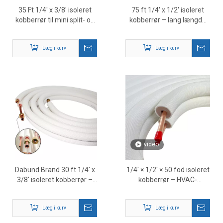
35 Ft 1/4' x 3/8' isoleret
75 ft 1/4' x 1/2' isoleret
kobberrør til mini split- og
kobberrør – lang længde
HVAC-systemer
HVAC Mini Split Line Set
Leverandør
Læg i kurv
Læg i kurv
video
Dabund Brand 30 ft 1/4' x
1/4' × 1/2' × 50 fod isoleret
3/8' isoleret kobberrør –
kobberrør – HVAC-
Premium Mini Split Line
kølemiddelledningssæt
Set Leverandør
Læg i kurv
Læg i kurv