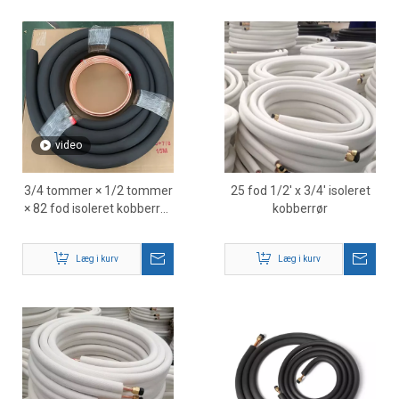
video
3/4 tommer × 1/2 tommer
25 fod 1/2' x 3/4' isoleret
× 82 fod isoleret kobberrør
kobberrør
– HVAC-
kølemiddelledningssæt
Læg i kurv
Læg i kurv