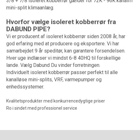
3/8 + 7/8 isoleret kobberrør gælder for 72K - 96K kanalfri
mini-split klimaanlæg.
Hvorfor vælge isoleret kobberrør fra
DABUND PIPE?
Vi er producent af isoleret kobberrør siden 2008 år, har
god erfaring med at producere og eksportere. Vi har
samarbejdet 9 år speditør, kan garantere forsendelsen.
Hver uge indlæser vi mindst 6-8 40HQ til forskellige
lande. Vælg Dabund Du vinder forretningen.
Individuelt isoleret kobberrør passer perfekt til alle
kanalløse mini-splits, VRF, varmepumper og
enhedssystemer.
Kvalitetsprodukter med konkurrencedygtige priser
Ro i sindet med professionel service