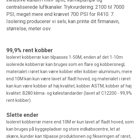
centraliserede luftkanaler. Trykvurdering: 2100 til 7000
PSI, meget mere end krævet 700 PSI for R410. 7.
Isolering producerer vi selv, kan printe dit firmanavn,
størrelse, meter osv.
99,9% rent kobber
Isoleret kobberrør kan tilpasses 1-50M, enden af det 1-10m
isolerede kobberrør kan bruges som en flare og kobbersnegl,
materialet i røret kan være kobber eller kobber-aluminium, mere
end 10M kan kun være lavet af fladt hoved, og materialet i røret
kan kun være kobber af høj kvalitet, kobber ASTM, kobber af høj
kvalitet. B280 klima- og kølestandarder (lavet af C12200 - 99,9%
rent kobber).
Slette ender
Isoleret kobberrør mere end 10M er kun lavet af fladt hoved, som
kan bruges på byggepladser og store indkøbscentre, let at
skære, kunder kan tilpasse produktionen og fikseringen af ​​røret,