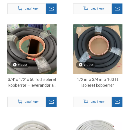
kølemiddelledning
Læg i kurv
Læg i kurv
video
video
3/4' x 1/2' x 50 fod isoleret
1/2 in. x 3/4 in. x 100 ft.
kobberrør – leverandør af
Isoleret kobberrør
højtydende HVAC-
ledningssæt
Læg i kurv
Læg i kurv