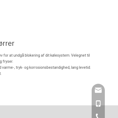
ørrer
tøv for at undgå blokering af dit kølesystem. Velegnet til
 fryser.
god varme-, tryk- og korrosionsbestandighed, lang levetid.
.
amysong@da
86- 1515193
86-0519866