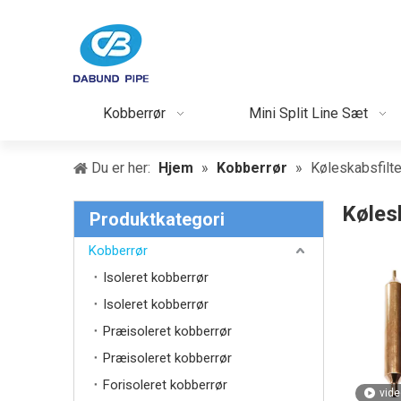
Kobberrør
Mini Split Line Sæt
Du er her:
Hjem
»
Kobberrør
»
Køleskabsfilte
Kølesk
Produktkategori
Kobberrør
Isoleret kobberrør
Isoleret kobberrør
Præisoleret kobberrør
Præisoleret kobberrør
Forisoleret kobberrør
vide