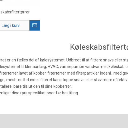
skabsfiltertørrer
Læg i kurv
Køleskabsfiltert
ret er en fælles del af kølesystemet. Udbredt til at filtrere snavs eller s
ølesystemet til klimaanlæg, HVAC, varmepumpe vandvarmer, køleskab og
iltertørrer lavet af kobber, filtertørrer med filterpartikler indeni., med 
n, mesh-nettet inde i filteret kan stoppe snavs eller støv mere effektivt
allere, bare tilslut den til dine kobberrør.
ligst dine rørs specifikationer før bestilling.