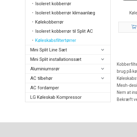
Isoleret kobberrør
Isoleret kobberrør klimaanlæg
Køle
Kølekobberrør
Isoleret kobberrør til Split AC
Køleskabsfiltertørrer
Mini Split Line Sæt
Mini Split installationssæt
Kobberfilte
Aluminiumsrør
brug på k
AC tilbehør
Køleskabsf
Mesh-desig
AC fordamper
Nem at inst
LG Køleskab Kompressor
Bekræft ven