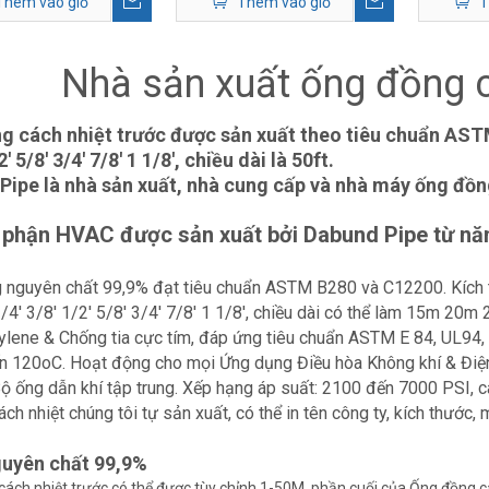
Thêm vào giỏ
Thêm vào giỏ
T
Nhà sản xuất ống đồng c
g cách nhiệt trước được sản xuất theo tiêu chuẩn AST
 5/8' 3/4' 7/8' 1 1/8', chiều dài là 50ft.
Pipe là nhà sản xuất, nhà cung cấp và nhà máy ống đồn
 phận HVAC được sản xuất bởi Dabund Pipe từ nă
 nguyên chất 99,9% đạt tiêu chuẩn ASTM B280 và C12200. Kích t
/4' 3/8' 1/2' 5/8' 3/4' 7/8' 1 1/8', chiều dài có thể làm 15m 2
ylene & Chống tia cực tím, đáp ứng tiêu chuẩn ASTM E 84, UL94
n 120oC. Hoạt động cho mọi Ứng dụng Điều hòa Không khí & Điệ
Bộ ống dẫn khí tập trung. Xếp hạng áp suất: 2100 đến 7000 PSI, 
ách nhiệt chúng tôi tự sản xuất, có thể in tên công ty, kích thước, m
uyên chất 99,9%
ách nhiệt trước có thể được tùy chỉnh 1-50M, phần cuối của Ống đồng 