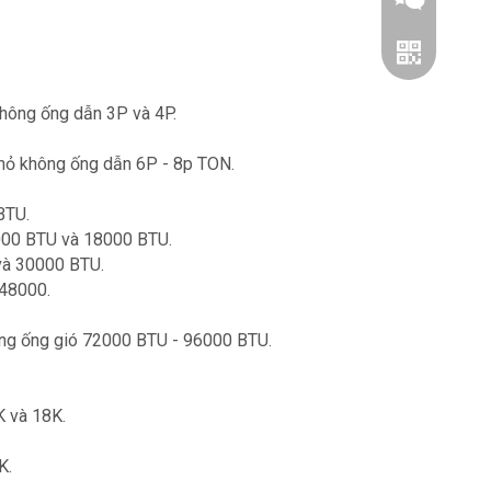
không ống dẫn 3P và 4P.
nhỏ không ống dẫn 6P - 8p TON.
BTU.
2000 BTU và 18000 BTU.
Wechat
và 30000 BTU.
 48000.
Whatsapp
ông ống gió 72000 BTU - 96000 BTU.
K và 18K.
K.