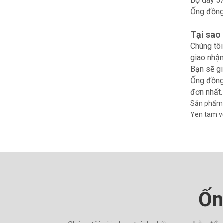
Bộ dây 3/
Ống đồng 
Tại sao
Chúng tôi
giao nhận
Bạn sẽ gi
Ống đồng 
đơn nhất.
Sản phẩm c
Yên tâm vớ
Ốn