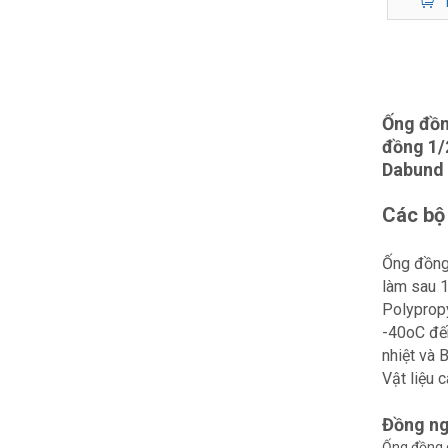
Ống đồn
đồng 1/2'
Dabund 
Các bộ
Ống đồng
làm sau 1
Polyprop
-40oC đế
nhiệt và 
Vật liệu c
Đồng ng
Ống đồng c