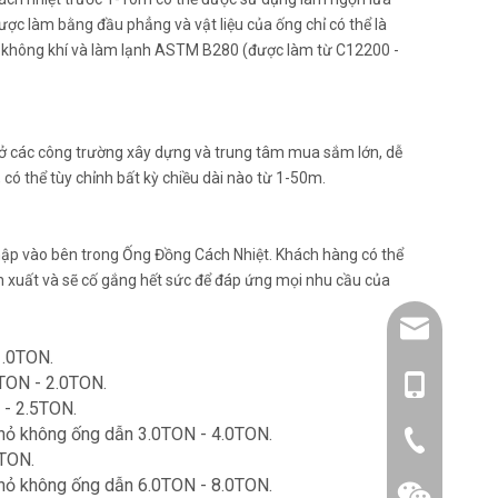
ược làm bằng đầu phẳng và vật liệu của ống chỉ có thể là
 không khí và làm lạnh ASTM B280 (được làm từ C12200 -
ở các công trường xây dựng và trung tâm mua sắm lớn, dễ
 có thể tùy chỉnh bất kỳ chiều dài nào từ 1-50m.
hập vào bên trong Ống Đồng Cách Nhiệt. Khách hàng có thể
n xuất và sẽ cố gắng hết sức để đáp ứng mọi nhu cầu của
amysong@da
1.0TON.
5TON - 2.0TON.
86- 1515193
 - 2.5TON.
nhỏ không ống dẫn 3.0TON - 4.0TON.
86-0519866
0TON.
nhỏ không ống dẫn 6.0TON - 8.0TON.