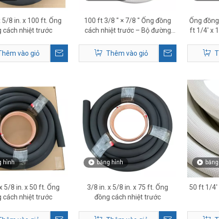
x 5/8 in. x 100 ft. Ống
100 ft 3/8 ″ × 7/8 ″ Ống đồng
Ống đồng 
 cách nhiệt trước
cách nhiệt trước – Bộ đường
ft 1/4' x 
dây làm lạnh HVAC
Thêm vào giỏ
Thêm vào giỏ
T
 hình
băng hình
băng
 x 5/8 in. x 50 ft. Ống
3/8 in. x 5/8 in. x 75 ft. Ống
50 ft 1/4
 cách nhiệt trước
đồng cách nhiệt trước