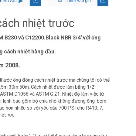
hêm vào giỏ
Thêm vào giỏ
ách nhiệt trước
M B280 và C12200.Black NBR 3/4' với ống
g cách nhiệt hàng đầu.
m 2008.
hước ống đồng cách nhiệt trước mà chúng tôi có thể
0m 25m 30m 50m. Cách nhiệt được làm bằng 1/2'
, ASTM D1056 và ASTM G 21. Nhiệt độ làm việc từ
n lạnh bao gồm bộ chia nhỏ không đường ống, bơm
cao hơn nhiều so với yêu cầu 700 PSI cho R410. 7.
ét, v.v.
cách nhiệt trước 1-10m có thể được sử dụng làm ngọn lửa