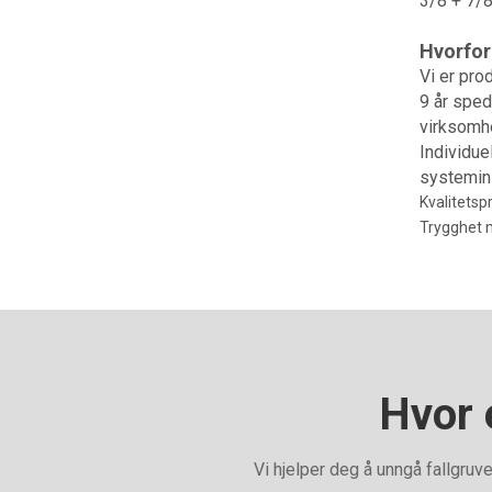
3/8 + 7/8
Hvorfor
Vi er pro
9 år sped
virksomh
Individue
systemins
Kvalitetsp
Trygghet m
Hvor 
Vi hjelper deg å unngå fallgruv