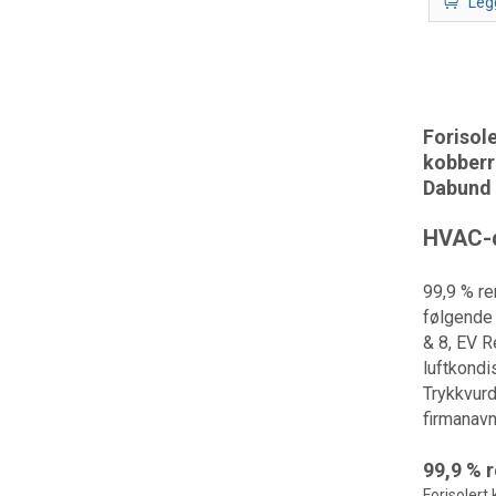
Leg
Forisol
kobberrø
Dabund 
HVAC-d
99,9 % re
følgende 
& 8, EV 
luftkondi
Trykkvurd
firmanavn
99,9 % 
Forisolert