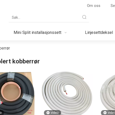
Om oss
Se
Mini Split installasjonssett
Linjesettdeksel
berrør
olert kobberrør
o
video
vide