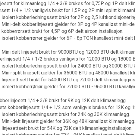
jesett for klimaanlegg 1/4 + 3/8 brukes for 0,75P og 1P delt kl
sett 1/4 + 1/2 vanligvis brukt for 1,5P og 2P mini splitt klimaan
 isolert kobberledningssett brukt for 2P og 2,5 luftkondisjoneri
 Mini-delt kobberlinjesett gjelder for 3P og 4P kanalløst mini-de
 kobberrørsett brukt for 4,5P og 6P delt aircon installasjon.
 isolert kobberrørrør gjelder for 6P - 8p TON kanalløst mini-delt
 Mini delt linjesett brukt for 9000BTU og 12000 BTU delt klimaa
erlinjesett 1/4 + 1/2 brukes vanligvis for 12000 BTU og 18000 B
 isolert kobberledningssett brukt for 24000 BTU og 30000 BTU 
 Mini-split linjesett gjelder for 36000 BTU og 48000 kanalløst k
 linjesett sett brukt for 54000 BTU og 72000 delt klimaanlegginst
 isolert kobberrørrør gjelder for 72000 BTU - 96000 BTU kanalløs
bberlinjesett 1/4 + 3/8 brukt for 9K og 12K delt klimaanlegg.
ets kobberlinjesett 1/4 + 1/2 som vanligvis brukes for 12K og 18
 isolert kobberledningssett brukt for 24K og 30K klimaanlegg.
 Mini-delt linjesett gjelder for 36K og 48K kanalløst klimaanlegg.
 linjesettsett brukt for 54K og 72K delt klimaanlegginstallasjon.