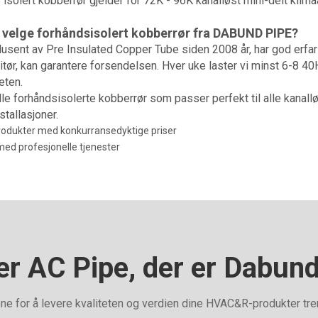
 isolert kobberrør gjelder for 72K - 96K kanalløst mini-delt klim
 velge forhåndsisolert kobberrør fra DABUND PIPE?
dusent av Pre Insulated Copper Tube siden 2008 år, har god erfa
itør, kan garantere forsendelsen. Hver uke laster vi minst 6-8 40H
eten.
lle forhåndsisolerte kobberrør som passer perfekt til alle kanal
tallasjoner.
rodukter med konkurransedyktige priser
ed profesjonelle tjenester
er AC Pipe, der er Dabund
ene for å levere kvaliteten og verdien dine HVAC&R-produkter treng