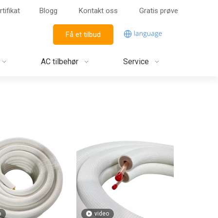
rtifikat
Blogg
Kontakt oss
Gratis prøve
Få et tilbud
AC tilbehør
Service
o
video