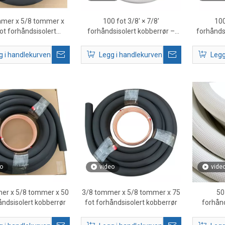
mmer x 5/8 tommer x
100 fot 3/8' × 7/8'
100
ot forhåndsisolert
forhåndsisolert kobberrør –
forhånds
kobberrør
HVAC-kjølemiddellinjesett
minispli
g i handlekurven
Legg i handlekurven
Legg
o
video
vide
er x 5/8 tommer x 50
3/8 tommer x 5/8 tommer x 75
50
åndsisolert kobberrør
fot forhåndsisolert kobberrør
forhånd