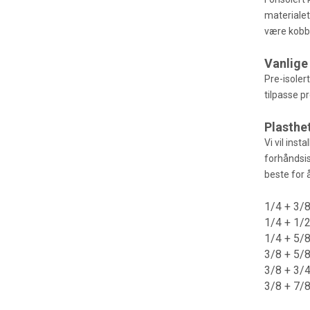
materialet
være kobbe
Vanlige
Pre-isoler
tilpasse p
Plasthe
Vi vil ins
forhåndsis
beste for
1/4 + 3/8
1/4 + 1/2
1/4 + 5/8
3/8 + 5/8
3/8 + 3/4
3/8 + 7/8