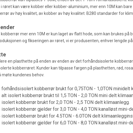
 i røret kan være kobber eller kobber-aluminium, mer enn 10M kan bare væ
rrør av høy kvalitet, av kobber av høy kvalitet. B280 standarder for klim
 ender
t kobberrør mer enn 10M er kun laget av flatt hode, som kan brukes på b
roduksjonen og fikseringen av røret, vi er produsenten, enhver lengde p
tte
tallere en plasthette på enden av enden av det forhåndsisolerte kobberrør
olerte kobberrøret. Kunder kan tilpasse fargen på plasthetten, rød, rosa e
 å møte kundenes behov.
 forhåndsisolert kobberrør brukt for 0,75TON - 1,0TON minidelt 
 alt isolert kobberrør brukt til 1,5 TON - 2,0 TON mini delt klimaa
 isolert kobberrør brukt for 2,0 TON - 2,5 TON delt klimaanlegg.
 isolert kobberrør gjelder for 3,0 TON - 4,0 TON kanalløst mini-d
 isolert kobberrør brukt for 4.5TON - 6.0TON delt klimaanlegginst
 isolert kobberrør gjelder for 6,0 TON - 8,0 TON kanalløst mini-d