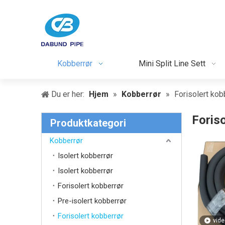
Kobberrør
Mini Split Line Sett
Du er her:
Hjem
»
Kobberrør
»
Forisolert kob
Foris
Produktkategori
Kobberrør
Isolert kobberrør
Isolert kobberrør
Forisolert kobberrør
Pre-isolert kobberrør
Forisolert kobberrør
vide