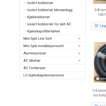
Isolert kobberrør
Isolert kobberrør klimaanlegg
3/8 to
100 f
Kjølekobberrør
Isolert kobberrør for delt AC
Leg
Kjøleskapsfiltertørker
Mini Split Line Sett
Mini Split installasjonssett
Aluminiumsrør
AC tilbehør
AC fordamper
LG Kjøleskapskompressor
vide
1/4 tomm
fot forh