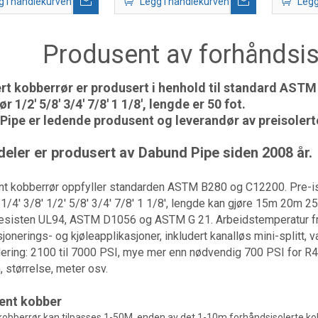
g i handlekurven
Legg i handlekurven
Legg
Produsent av forhåndsis
ert kobberrør er produsert i henhold til standard AST
r 1/2' 5/8' 3/4' 7/8' 1 1/8', lengde er 50 fot.
Pipe er ledende produsent og leverandør av preisolert
eler er produsert av Dabund Pipe siden 2008 år.
nt kobberrør oppfyller standarden ASTM B280 og C12200. Pre-isol
1/4' 3/8' 1/2' 5/8' 3/4' 7/8' 1 1/8', lengde kan gjøre 15m 20m 2
Resisten UL94, ASTM D1056 og ASTM G 21. Arbeidstemperatur fra
sjonerings- og kjøleapplikasjoner, inkludert kanalløs mini-splitt,
ering: 2100 til 7000 PSI, mye mer enn nødvendig 700 PSI for R410
, størrelse, meter osv.
rent kobber
 kobberrør kan tilpasses 1-50M, enden av det 1-10m forhåndsisolerte k