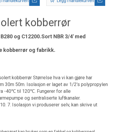
 i handlekurven
Legg i handlekurven
olert kobberrør
M B280 og C12200.Sort NBR 3/4' med
e kobberrør og fabrikk.
ert kobberrør Størrelse hva vi kan gjøre har
5m 30m 50m. Isolasjon er laget av 1/2's polypropylen
 -40℃ til 120℃. Fungerer for alle
 varmepumpe og sentraliserte luftkanaler.
. 7. Isolasjon vi produserer selv, kan skrive ut
obberrøret kan brukes som en fakkel og kobbersnegl,