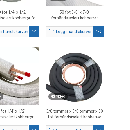
 fot 1/4' x 1/2'
50 fot 3/8' x 7/8'
isolert kobberrør for
forhåndsisolert kobberrør
tt- og HVAC-systemer
 i handlekurven
Legg i handlekurven
o
video
 fot 1/4' x 1/2'
3/8 tommer x 5/8 tommer x 50
sisolert kobberrør
fot forhåndsisolert kobberrør