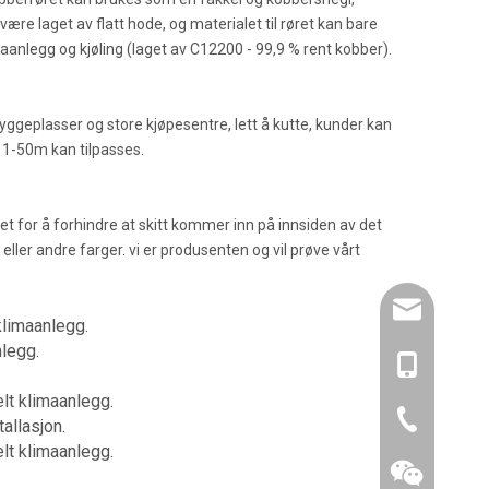
re laget av flatt hode, og materialet til røret kan bare
aanlegg og kjøling (laget av C12200 - 99,9 % rent kobber).
yggeplasser og store kjøpesentre, lett å kutte, kunder kan
å 1-50m kan tilpasses.
et for å forhindre at skitt kommer inn på innsiden av det
ller andre farger. vi er produsenten og vil prøve vårt
amysong@da
klimaanlegg.
nlegg.
86- 1515193
elt klimaanlegg.
86-0519866
allasjon.
elt klimaanlegg.