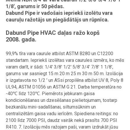
1/8', garums ir 50 pēdas.
Dabund Pipe ir vadošais iepriekš izolētu vara
cauruļu ražotājs un piegādātājs un rūpnīca.
Dabund Pipe HVAC daļas ražo kopš
2008. gada.
99,9% tīra vara caurule atbilst ASTM B280 un C12200
standartam. Iepriekš izolētas vara caurules izmērs, ko mēs
varam darīt, ir šādi: 1/4' 3/8' 1/2' 5/8' 3/4' 7/8' 1 1/8',
garums var sasniegt 15 m 20 m 25 m 30 m 50 m. Izolācija
ir izgatavota no 1/2 ' un ASsi propilēna atbilst UV 8, Poly 8
UL94, ASTM D1056 un ASTM G 21. Darba temperatūra no
-40℃ līdz 120℃. Piemērots jebkuram gaisa
kondicionēšanas un dzesēšanas pielietojumam, tostarp
bezkanālu mini-sadalīšanai, siltumsūknim un
centralizētām gaisa vadu ierīcēm. Spiediena reitings: no
2100 līdz 7000 PSI, daudz vairāk nekā prasīts 700 PSI
R410. 7. Izolāciju mēs ražojam paši, varam izdrukāt jūsu