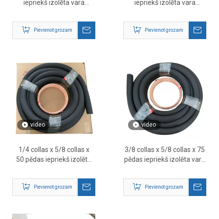
iepriekš izolēta vara
iepriekš izolēta vara
caurule mini split un HVAC
caurule
sistēmām
Pievienot grozam
Pievienot grozam
video
video
1/4 collas x 5/8 collas x
3/8 collas x 5/8 collas x 75
50 pēdas iepriekš izolēta
pēdas iepriekš izolēta vara
vara caurule
caurule
Pievienot grozam
Pievienot grozam