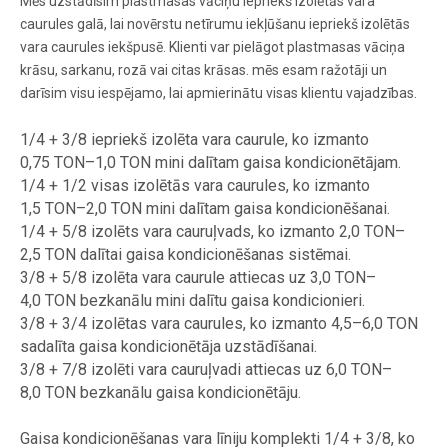
Mēs uzstādīsim plastmasas vāciņu iepriekš izolētās vara
caurules galā, lai novērstu netīrumu iekļūšanu iepriekš izolētās
vara caurules iekšpusē. Klienti var pielāgot plastmasas vāciņa
krāsu, sarkanu, rozā vai citas krāsas. mēs esam ražotāji un
darīsim visu iespējamo, lai apmierinātu visas klientu vajadzības.
1/4 + 3/8 iepriekš izolēta vara caurule, ko izmanto
0,75 TON–1,0 TON mini dalītam gaisa kondicionētājam.
1/4 + 1/2 visas izolētās vara caurules, ko izmanto
1,5 TON–2,0 TON mini dalītam gaisa kondicionēšanai.
1/4 + 5/8 izolēts vara cauruļvads, ko izmanto 2,0 TON–
2,5 TON dalītai gaisa kondicionēšanas sistēmai.
3/8 + 5/8 izolēta vara caurule attiecas uz 3,0 TON–
4,0 TON bezkanālu mini dalītu gaisa kondicionieri.
3/8 + 3/4 izolētas vara caurules, ko izmanto 4,5–6,0 TON
sadalīta gaisa kondicionētāja uzstādīšanai.
3/8 + 7/8 izolēti vara cauruļvadi attiecas uz 6,0 TON–
8,0 TON bezkanālu gaisa kondicionētāju.
Gaisa kondicionēšanas vara līniju komplekti 1/4 + 3/8, ko