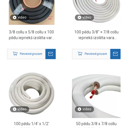
video
video
3/8 collu x 5/8 collu x 100
100 pēdu 3/8″ × 7/8 collu
pēdu iepriekš izolēta vara
iepriekš izolēta vara
caurule
caurule — HVAC
aukstumnesēja līnijas
Pievienot grozam
Pievienot grozam
komplekts
video
video
100 pēdu 1/4' x 1/2'
50 pēdu 3/8 x 7/8 collu