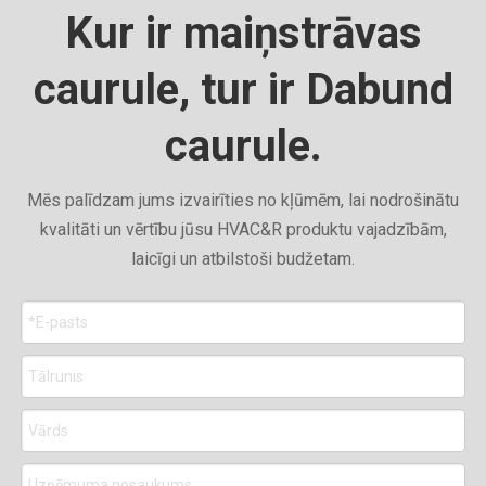
Kur ir maiņstrāvas
caurule, tur ir Dabund
caurule.
Mēs palīdzam jums izvairīties no kļūmēm, lai nodrošinātu
kvalitāti un vērtību jūsu HVAC&R produktu vajadzībām,
laicīgi un atbilstoši budžetam.