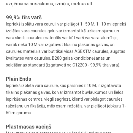
uzņēmuma nosaukumu, izmēru, metrus utt.
99,9% tīrs varš
Iepriekš izolētu vara cauruli var pielāgot 1–50 M, 1–10 m iepriekš
izolētas vara caurules galu var izmantot kā uzliesmojumu un
vara sliedi, caurules materiāls var būt varš vai vara-alumīnijs,
vairāk nekā 10 M var izgatavot tikai no plakanas galvas, un
caurules materiāls var būt tikai visas ASEXTM caurules, augstas
kvalitātes vara caurules. B280 gaisa kondicionēšanas un
saldēšanas standarti (izgatavoti no C12200 - 99,9% tīra vara).
Plain Ends
Iepriekš izolēta vara caurule, kas pārsniedz 10 M, ir izgatavota
tikai no plakanas galvas, ko var izmantot būvlaukumos un lielos
iepirkšanās centros, viegli sagriezt, klienti var pielāgot caurules
ražošanu un fiksāciju, mēs esam ražotājs, var pielāgot jebkuru 1-
50 m garumu.
Plastmasas vāciņš