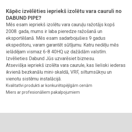
Kāpēc izvēlēties iepriekš izolētu vara cauruli no
DABUND PIPE?
Mēs esam iepriekš izolētu vara cauruļu ražotājs kopš
2008. gada, mums ir laba pieredze ražošanā un
eksportēšanā. Mēs esam sadarbojušies 9 gadus
ekspeditoru, varam garantēt sūtījumu. Katru nedēļu mēs
ielādējam vismaz 6-8 40HQ uz dažādām valstīm.
Izvēlieties Dabund Jūs uzvarēsiet biznesu.
Atsevišķa iepriekš izolēta vara caurule, kas lieliski iederas
ikvienā bezkanālu mini-skaldā, VRF, siltumsūkņu un
vienotu sistēmu instalācijā.
Kvalitatīvi produkti ar konkurētspējīgām cenām
Miers ar profesionāliem pakalpojumiem