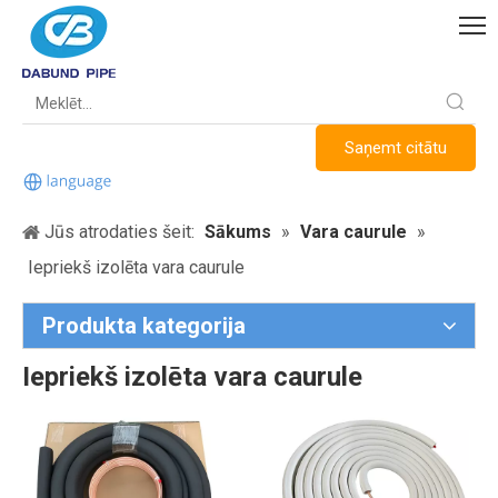
Saņemt citātu
Jūs atrodaties šeit:
Sākums
»
Vara caurule
»
Iepriekš izolēta vara caurule
Produkta kategorija
Iepriekš izolēta vara caurule