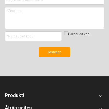
Iesniegt
Produkti
Ātrās saites