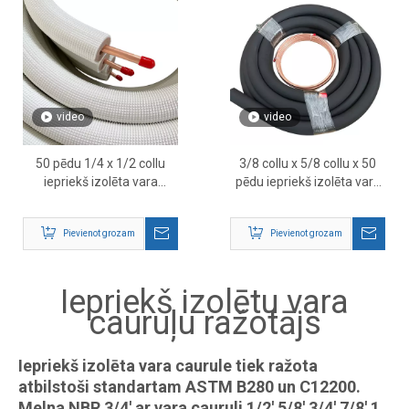
video
video
50 pēdu 1/4 x 1/2 collu
3/8 collu x 5/8 collu x 50
iepriekš izolēta vara
pēdu iepriekš izolēta vara
caurule
caurule
Pievienot grozam
Pievienot grozam
Iepriekš izolētu vara
cauruļu ražotājs
Iepriekš izolēta vara caurule tiek ražota
atbilstoši standartam ASTM B280 un C12200.
Melna NBR 3/4' ar vara cauruli 1/2' 5/8' 3/4' 7/8' 1