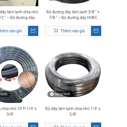
dây làm lạnh chia nhỏ
Bộ đường dây làm lạnh 3/8 ″ ×
1/2 ″ – Bộ đường dây
7/8 ″ – Bộ đường dây HVAC
VAC chất lượng cao
bằng đồng cách điện
hêm vào giỏ
Thêm vào giỏ
 hình
băng hình
chia nhỏ 10 ft 1/4' x
Bộ dây làm lạnh chia nhỏ 1/4' x
3/8'
5/8'