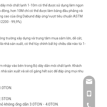
 dây môi chất lạnh 1-10m có thể được sử dụng làm ngọn
ôm đồng, hơn 10M chỉ có thể được làm bằng đầu phẳng và
 lượng cao của ống Dabund đáp ứng/vượt tiêu chuẩn ASTM
12200 - 99,9%).
ông trường xây dựng và trung tâm mua sắm lớn, dễ cắt,
à nhà sản xuất, có thể tùy chỉnh bất kỳ chiều dài nào từ 1-
âm nhập vào bên trong Bộ dây dẫn môi chất lạnh. Khách
à nhà sản xuất và sẽ cố gắng hết sức để đáp ứng mọi nhu
amysong@da
1.0TON.
86- 1515193
2.5TON.
nhỏ không ống dẫn 3.0TON - 4.0TON.
86-0519866