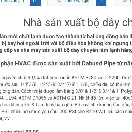
Thêm vào giỏ
Thêm vào giỏ
T
Nhà sản xuất bộ dây c
dẫn môi chất lạnh được tạo thành từ hai ống đồng bán l
t bị bay hơi ngoài trời với bộ điều hòa không khí ngưng 
g cấp và nhà máy sản xuất bộ dây chuyền làm lạnh hàn
 phận HVAC được sản xuất bởi Dabund Pipe từ nă
 nguyên chất 99,9% đạt tiêu chuẩn ASTM B280 và C12200. Đường 
thước sau 1/4' 3/8' 1/2' 5/8' 3/4' 7/8' 1 1/8', chiều dài có thể
 ống dẫn. Cách nhiệt được làm bằng 3/8' & 1/2' & 3/4' & 1' Poly
4, UL94, ASTM D1056 và ASTM G 21. Nhiệt độ làm việc từ -40oC
 hòa không khí & Làm lạnh bao gồm Bộ chia nhỏ không ống dẫn, b
PSI, nhiều hơn mức yêu cầu. 700 PSI cho R410 Vật liệu cách nhiệt 
, v.v.
uyên chất 99,9%