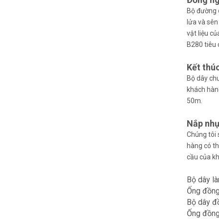
Bộ đường d
lửa và sên
vật liệu c
B280 tiêu 
Kết thú
Bộ dây chu
khách hàng
50m.
Nắp nh
Chúng tôi 
hàng có th
cầu của k
Bộ dây là
Ống đồng 
Bộ dây đồ
Ống đồng 