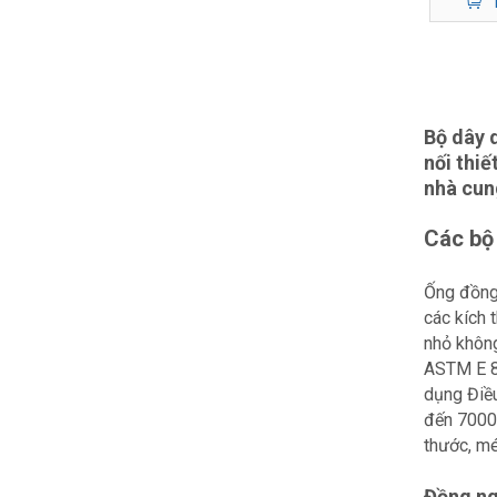
Bộ dây 
nối thiế
nhà cun
Các bộ
Ống đồng
các kích 
nhỏ không
ASTM E 8
dụng Điều
đến 7000 
thước, mét
Đồng ng