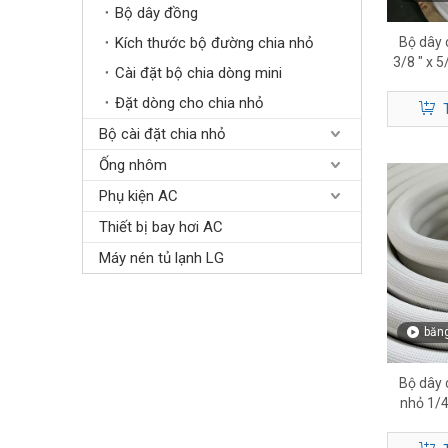
Bộ dây đồng
Kích thước bộ đường chia nhỏ
Bộ dây 
3/8 ″ x 
Cài đặt bộ chia dòng mini
cách n
Đặt dòng cho chia nhỏ
Bộ cài đặt chia nhỏ
Ống nhôm
Phụ kiện AC
Thiết bị bay hơi AC
Máy nén tủ lạnh LG
băng
Bộ dây 
nhỏ 1/4
H