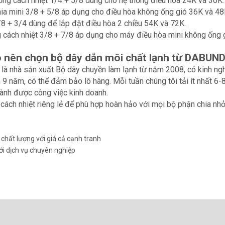
ng cách nhiệt 1/4 + 5/8 dùng cho hệ thống điều hòa 24K và 30K.
ia mini 3/8 + 5/8 áp dụng cho điều hòa không ống gió 36K và 48
8 + 3/4 dùng để lắp đặt điều hòa 2 chiều 54K và 72K.
cách nhiệt 3/8 + 7/8 áp dụng cho máy điều hòa mini không ống 
o nên chọn bộ dây dẫn môi chất lạnh từ DABUN
 là nhà sản xuất Bộ dây chuyền làm lạnh từ năm 2008, có kinh ngh
 9 năm, có thể đảm bảo lô hàng. Mỗi tuần chúng tôi tải ít nhất 
ành được công việc kinh doanh.
cách nhiệt riêng lẻ để phù hợp hoàn hảo với mọi bộ phận chia nh
hất lượng với giá cả cạnh tranh
i dịch vụ chuyên nghiệp