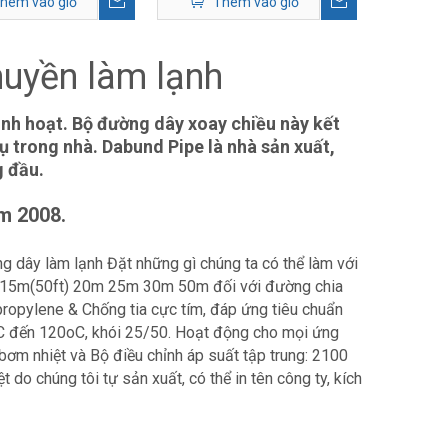
hêm vào giỏ
Thêm vào giỏ
huyền làm lạnh
inh hoạt. Bộ đường dây xoay chiều này kết
tụ trong nhà. Dabund Pipe là nhà sản xuất,
g đầu.
m 2008.
dây làm lạnh Đặt những gì chúng ta có thể làm với
 làm 15m(50ft) 20m 25m 30m 50m đối với đường chia
propylene & Chống tia cực tím, đáp ứng tiêu chuẩn
 đến 120oC, khói 25/50. Hoạt động cho mọi ứng
ơm nhiệt và Bộ điều chỉnh áp suất tập trung: 2100
do chúng tôi tự sản xuất, có thể in tên công ty, kích