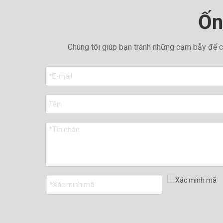
Ốn
Chúng tôi giúp bạn tránh những cạm bẫy để c