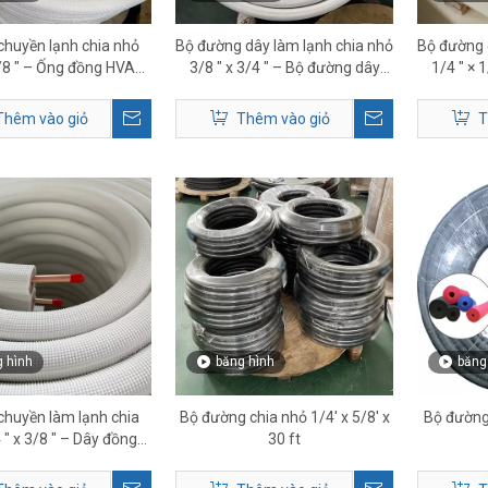
chuyền lạnh chia nhỏ
Bộ đường dây làm lạnh chia nhỏ
Bộ đường 
5/8 ″ – Ống đồng HVAC
3/8 ″ x 3/4 ″ – Bộ đường dây
1/4 ″ × 
hiệt chất lượng cao
đồng HVAC cao cấp
đồng H
Thêm vào giỏ
Thêm vào giỏ
T
 hình
băng hình
băng
chuyền làm lạnh chia
Bộ đường chia nhỏ 1/4' x 5/8' x
Bộ đường 
 ″ x 3/8 ″ – Dây đồng
30 ft
VAC cách nhiệt