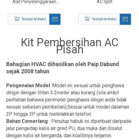
Alat Penyelenggaraan
AC Split
Penghawa Dingin Lengkap
untuk HVAC
Tambah ke Bakul
Tambah ke Bakul
Kit Pembersihan AC
Pisah
Bahagian HVAC dihasilkan oleh Paip Dabund
sejak 2008 tahun
Pengenalan Model
:Model ini sesuai untuk penghawa
dingin dengan lilitan 3.2meter atau kurang (sila ambil
perhatian bahawa perimeter penghawa dingin anda tidak
sesuai sebelum pembelian),Sesuai untuk model dalaman
2P hingga 3P untuk meletakkan telefon.
Bahan Cemerlang
: Penutup habuk ini diperbuat daripada
jalur pengedap kalis air gred PU, dua muka dan disalut
dengan kalis air berganda, dan kualitinya terjamin.