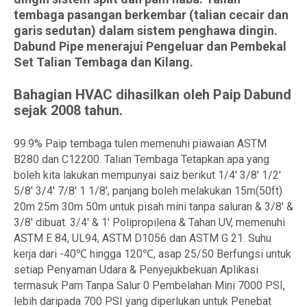
tembaga pasangan berkembar (talian cecair dan
garis sedutan) dalam sistem penghawa dingin.
Dabund Pipe menerajui Pengeluar dan Pembekal
Set Talian Tembaga dan Kilang.
Bahagian HVAC dihasilkan oleh Paip Dabund
sejak 2008 tahun.
99.9% Paip tembaga tulen memenuhi piawaian ASTM
B280 dan C12200. Talian Tembaga Tetapkan apa yang
boleh kita lakukan mempunyai saiz berikut 1/4' 3/8' 1/2'
5/8' 3/4' 7/8' 1 1/8', panjang boleh melakukan 15m(50ft)
20m 25m 30m 50m untuk pisah mini tanpa saluran & 3/8' &
3/8' dibuat. 3/4' & 1' Polipropilena & Tahan UV, memenuhi
ASTM E 84, UL94, ASTM D1056 dan ASTM G 21. Suhu
kerja dari -40℃ hingga 120℃, asap 25/50 Berfungsi untuk
setiap Penyaman Udara & Penyejukbekuan Aplikasi
termasuk Pam Tanpa Salur 0 Pembelahan Mini 7000 PSI,
lebih daripada 700 PSI yang diperlukan untuk Penebat