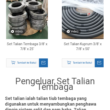
video
video
Set Talian Tembaga 3/8' x
Set Talian Kuprum 3/8' x
7/8' x 25'
7/8' x 50'
Tambah ke Bakul
Tambah ke Bakul
Pengeluar Set Talian
Tembaga
Set talian ialah talian tiub tembaga yang
digunakan untuk menyambungkan penghawa
dingin sistem split dan pam haba. Talian