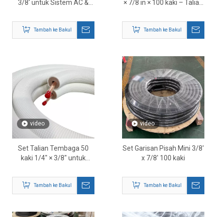
3/8' untuk Sistem AC &
× 7/8 in × 100 kaki – Talian
HVAC Pemisah Mini
Penyejuk HVAC Pra-
Tertebat
Tambah ke Bakul
Tambah ke Bakul
video
video
Set Talian Tembaga 50
Set Garisan Pisah Mini 3/8'
kaki 1/4″ × 3/8″ untuk
x 7/8' 100 kaki
Pemisahan Mini – Kit
Talian Penyejuk HVAC
Tambah ke Bakul
Tambah ke Bakul