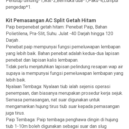
Penutup dinding*1,Ikat*2,Bermuka dua*1,Paku*4,Lumpur
pengedap*1.
Kit Pemasangan AC Split Getah Hitam
Paip berpenebat getah hitam: Penebat Paip, Bahan
Polietilena, Pra-Slit, Suhu. Julat -40 Darjah hingga 120
Darjah .
Penebat paip mempunyai fungsi pemeluwapan lembapan
yang lebih baik. Bahan penebat adalah kedua-dua lapisan
penebat dan lapisan kalis lembapan.
Tidak perlu menjatuhkan lapisan pelindung resapan wap air
supaya ia mempunyai fungsi pemeluwapan lembapan yang
lebih baik.
Nyalaan Tembaga: Nyalaan tiub ialah sejenis operasi
penempaan, dan biasanya merupakan prosedur kerja sejuk.
Semasa pemasangan, nat suar digunakan untuk
mengamankan hujung tirus tiub suar kepada pemasangan
juga tirus.
Paip Tembaga: Paip tembaga penghawa dingin di hujung
tiub 1-10m boleh digunakan sebagai suar dan slug