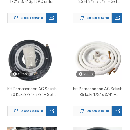
1/2' x 3/4' Split AC untuk
25 Ft 3/8' x 5/8' – Set
Sistem HVAC Split Mini |
Talian Tembaga HVAC
Set Talian Tembaga Pra-
Lengkap untuk Sistem
Tambah ke Bakul
Tambah ke Bakul
Penebat
Pam Haba & Split Mini
video
video
Kit Pemasangan AC Selisih
Kit Pemasangan AC Selisih
50 Kaki 3/8' x 5/8' – Set
35 kaki 1/2″ x 3/4″ –
Talian Tembaga Bertebat
Penyelesaian Set Talian
untuk Sistem Pam Selisih
HVAC Lengkap
Tambah ke Bakul
Tambah ke Bakul
& Haba Mini