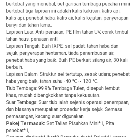
bertebat yang menebal, set garisan tembaga pecahan mini
bertebat tiga lapisan ini adalah kalis kakisan, kalis api,
kalis api, penebat haba, kalis air, kalis kejutan, penyerapan
bunyi dan tahan lama.
.
Lapisan Luar: Anti-penuaan, PE fllm tahan UV, corak timbul
tahan haus, penuaan antl.
Lapisan Tengah: Buih IXPE, sel padat, tahan haba dan
sejuk, penyerapan hentaman, tiada penembusan air,
penebat haba yang baik. Buih PE berkait silang air; 30 kali
berbuih.
Lapisan Dalam: Struktur sel tertutup, sesak udara; penebat
haba yang baik, tahan suhu -40 ℃ ~ 120 ℃.
Tiub Tembaga: 99.9% Tembaga Tulen, disepuh lembut
khas, mudah dibengkokkan tanpa kekusutan.
Suar Tembaga: Suar tiub ialah sejenis operasi penempaan,
dan biasanya merupakan prosedur kerja sejuk. Semasa
pemasangan, kacang suar digunakan.
Pakej Termasuk:
Set Talian Pisahkan Mini*1, Pita
penebat*1,