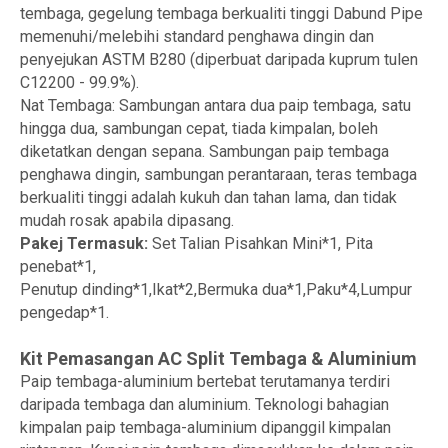
tembaga, gegelung tembaga berkualiti tinggi Dabund Pipe
memenuhi/melebihi standard penghawa dingin dan
penyejukan ASTM B280 (diperbuat daripada kuprum tulen
C12200 - 99.9%).
Nat Tembaga: Sambungan antara dua paip tembaga, satu
hingga dua, sambungan cepat, tiada kimpalan, boleh
diketatkan dengan sepana. Sambungan paip tembaga
penghawa dingin, sambungan perantaraan, teras tembaga
berkualiti tinggi adalah kukuh dan tahan lama, dan tidak
mudah rosak apabila dipasang.
Pakej Termasuk:
Set Talian Pisahkan Mini*1, Pita
penebat*1,
Penutup dinding*1,Ikat*2,Bermuka dua*1,Paku*4,Lumpur
pengedap*1.
Kit Pemasangan AC Split Tembaga & Aluminium
Paip tembaga-aluminium bertebat terutamanya terdiri
daripada tembaga dan aluminium. Teknologi bahagian
kimpalan paip tembaga-aluminium dipanggil kimpalan