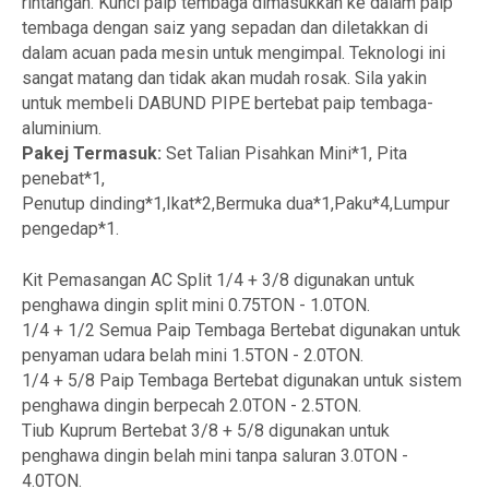
rintangan. Kunci paip tembaga dimasukkan ke dalam paip
tembaga dengan saiz yang sepadan dan diletakkan di
dalam acuan pada mesin untuk mengimpal. Teknologi ini
sangat matang dan tidak akan mudah rosak. Sila yakin
untuk membeli DABUND PIPE bertebat paip tembaga-
aluminium.
Pakej Termasuk:
Set Talian Pisahkan Mini*1, Pita
penebat*1,
Penutup dinding*1,Ikat*2,Bermuka dua*1,Paku*4,Lumpur
pengedap*1.
Kit Pemasangan AC Split 1/4 + 3/8 digunakan untuk
penghawa dingin split mini 0.75TON - 1.0TON.
1/4 + 1/2 Semua Paip Tembaga Bertebat digunakan untuk
penyaman udara belah mini 1.5TON - 2.0TON.
1/4 + 5/8 Paip Tembaga Bertebat digunakan untuk sistem
penghawa dingin berpecah 2.0TON - 2.5TON.
Tiub Kuprum Bertebat 3/8 + 5/8 digunakan untuk
penghawa dingin belah mini tanpa saluran 3.0TON -
4.0TON.