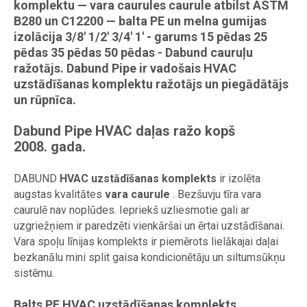
komplektu — vara caurules caurule atbilst ASTM
B280 un C12200 — balta PE un melna gumijas
izolācija 3/8' 1/2' 3/4' 1' - garums 15 pēdas 25
pēdas 35 pēdas 50 pēdas - Dabund cauruļu
ražotājs. Dabund Pipe ir vadošais HVAC
uzstādīšanas komplektu ražotājs un piegādātājs
un rūpnīca.
Dabund Pipe HVAC daļas ražo kopš
2008. gada.
DABUND
HVAC uzstādīšanas komplekts
ir izolēta
augstas kvalitātes
vara caurule
. Bezšuvju tīra vara
caurulē nav noplūdes. Iepriekš uzliesmotie gali ar
uzgriežņiem ir paredzēti vienkāršai un ērtai uzstādīšanai.
Vara spoļu līnijas komplekts ir piemērots lielākajai daļai
bezkanālu mini split gaisa kondicionētāju un siltumsūkņu
sistēmu.
Balts PE HVAC uzstādīšanas komplekts