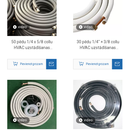
video
video
50 pēdu 1/4 x 5/8 collu
30 pēdu 1/4″ × 3/8 collu
HVAC uzstādīšanas
HVAC uzstādīšanas
komplekts
komplekts — pilns mini
sadalītās līnijas komplekts
Pievienot grozam
Pievienot grozam
un piederumi
video
video