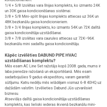
1/4 + 5/8 Izolētas vara līnijas komplekts, ko izmanto 24K
un 30K gaisa kondicionēšanas sistēmai.
3/8 + 5/8 Mini-split līnijas komplekts attiecas uz 36K un
48K bezkanālu gaisa kondicionieriem.
3/8 + 3/4 līnijas komplekts, ko izmanto 54K un 72K dalītā
gaisa kondicionētāja uzstādīšanai.
3/8 + 7/8 izolētas vara caurules attiecas uz 72K–96K
bezkanālu mini sadalītu gaisa kondicionētāju.
Kāpēc izvēlēties DABUND PIPE HVAC
uzstādīšanas komplektu?
Mēs esam AC Line Set ražotājs kopš 2008. gada, mums ir
laba pieredze ražošanā un eksportēšanā. Mēs esam
sadarbojušies 9 gadus ekspeditoru, varam garantēt
sūtījumu. Katru nedēļu mēs ielādējam vismaz 6-8 40HQ uz
dažādām valstīm. Izvēlieties Dabund Jūs uzvarēsiet
biznesu.
Atsevišķs dalītā gaisa kondicionētāja uzstādīšanas
komplekts, kas lieliski iederas ikvienā bezkanālu mini-