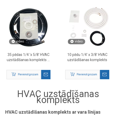
video
video
35 pēdas 1/4 'x 5/8' HVAC
10 pēdu 1/4' x 3/8' HVAC
uzstādīšanas komplekts —
uzstādīšanas komplekts
pilnīgs mini sadalītās
maiņstrāvas līnijas
Pievienot grozam
Pievienot grozam
komplekts
HVAC uzstādīšanas
komplekts
HVAC uzstādīšanas komplekts ar vara līnijas