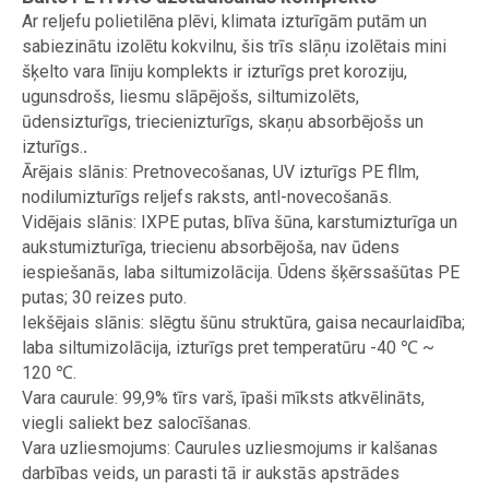
Ar reljefu polietilēna plēvi, klimata izturīgām putām un
sabiezinātu izolētu kokvilnu, šis trīs slāņu izolētais mini
šķelto vara līniju komplekts ir izturīgs pret koroziju,
ugunsdrošs, liesmu slāpējošs, siltumizolēts,
ūdensizturīgs, triecienizturīgs, skaņu absorbējošs un
izturīgs.
.
Ārējais slānis: Pretnovecošanas, UV izturīgs PE fllm,
nodilumizturīgs reljefs raksts, antl-novecošanās.
Vidējais slānis: IXPE putas, blīva šūna, karstumizturīga un
aukstumizturīga, triecienu absorbējoša, nav ūdens
iespiešanās, laba siltumizolācija. Ūdens šķērssašūtas PE
putas; 30 reizes puto.
Iekšējais slānis: slēgtu šūnu struktūra, gaisa necaurlaidība;
laba siltumizolācija, izturīgs pret temperatūru -40 ℃ ~
120 ℃.
Vara caurule: 99,9% tīrs varš, īpaši mīksts atkvēlināts,
viegli saliekt bez salocīšanas.
Vara uzliesmojums: Caurules uzliesmojums ir kalšanas
darbības veids, un parasti tā ir aukstās apstrādes