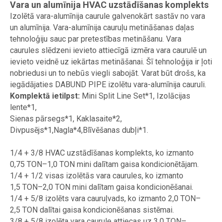
Vara un alumīnija HVAC uzstādīšanas komplekts
Izolētā vara-alumīnija caurule galvenokārt sastāv no vara
un alumīnija. Vara-alumīnija cauruļu metināšanas daļas
tehnoloģiju sauc par pretestības metināšanu. Vara
caurules slēdzeni ievieto attiecīgā izmēra vara caurulē un
ievieto veidnē uz iekārtas metināšanai. Šī tehnoloģija ir ļoti
nobriedusi un to nebūs viegli sabojāt. Varat būt drošs, ka
iegādājaties DABUND PIPE izolētu vara-alumīnija cauruli.
Komplektā ietilpst:
Mini Split Line Set*1, Izolācijas
lente*1,
Sienas pārsegs*1, Kaklasaite*2,
Divpusējs*1,Nagla*4,Blīvēšanas dubļi*1.
1/4 + 3/8 HVAC uzstādīšanas komplekts, ko izmanto
0,75 TON–1,0 TON mini dalītam gaisa kondicionētājam.
1/4 + 1/2 visas izolētās vara caurules, ko izmanto
1,5 TON–2,0 TON mini dalītam gaisa kondicionēšanai.
1/4 + 5/8 izolēts vara cauruļvads, ko izmanto 2,0 TON–
2,5 TON dalītai gaisa kondicionēšanas sistēmai.
3/8 + 5/8 izolēta vara caurule attiecas uz 3,0 TON–