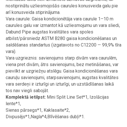
nostiprinātu uzliesmojošās caurules konusveida galu pie
arī konusveida stiprinājuma.
Vara caurule: Gaisa kondicionētāja vara caurule 1–10 m
caurules galu var izmantot kā uzliesmojumu un vara sliedi,
Dabund Pipe augstas kvalitātes vara spoles
atbilst/pārsniedz ASTM B280 gaisa kondicionēšanas un
saldēšanas standartus (izgatavots no C12200 — 99,9% tīra
vara).
Vara uzgrieznis: savienojums starp divām vara caurulēm,
viena pret divām, ātrs savienojums, bez metināšanas, var
pievilkt ar uzgriežņu atslēgu. Gaisa kondicionēšanas vara
cauruļu savienojumi, starpsavienojumi, augstas kvalitātes
vara serdeņi ir izturīgi un izturīgi, un uzstādīšanas laikā
tos nav viegli sabojāt.
Komplektā ietilpst:
Mini Split Line Set*1, Izolācijas
lente*1,
Sienas pārsegs*1, Kaklasaite*2,
Divpusējs*1,Nagla*4,Blīvēšanas dubļi*1.