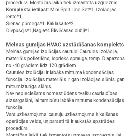
procedūra. Montāžas laikā tiek izmantots uzgrieznis.
Komplektā ietilpst:
Mini Split Line Set*1, Izolācijas
lente*1,
Sienas pārsegs*1, Kaklasaite*2,
Divpusējs*1,Nagla*4,Blīvēšanas dubļi*1.
Melnas gumijas HVAC uzstādīšanas komplekts
Melnas gumijas izolācijas caurule: Caurules izolācija,
materiāls polietilēns, iepriekš sprauga, temp. Diapazons
no -40 grādiem līdz 120 grādiem.
Caurules izolācijai ir labāka mitruma kondensācijas
funkcija. Izolācijas materiāls ir gan izolācijas slānis, gan
mitrumizturīgs slānis.
Nav nepieciešams nomest ūdens tvaiku caurlaidības
aizsargslāni, lai tam būtu labāka mitruma kondensācijas
funkcija.
Vara uzliesmojums: cauruļu uzliesmojums ir kalšanas
operācijas veids, un parasti tā ir aukstās apstrādes
procedūra.
Montāžas laikā tiek izmantots uzmavas uzgrieznis, lai