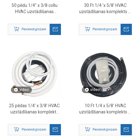
50 pēdu 1/4″ x 3/8 collu
30 Ft 1/4 'x 5/8' HVAC
HVAC uzstādīšanas
uzstādīšanas komplekts —
komplekts — pilns līnijas
pilns mini dalītas vara
komplekta risinājums
līnijas komplekts ar
Pievienot grozam
Pievienot grozam
gaisa kondicionētājiem
piederumiem
video
video
25 pēdas 1/4' x 3/8' HVAC
10 Ft 1/4 x 5/8' HVAC
uzstādīšanas komplekts
uzstādīšanas komplekts —
mini dalītām maiņstrāvas
mini dalītas vara līnijas
sistēmām | Iepriekš izolētu
komplekts ar pilnīgiem
Pievienot grozam
Pievienot grozam
vara līniju komplekta
piederumiem
piegādātājs