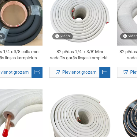
o
video
vide
 1/4 x 3/8 collu mini
82 pēdas 1/4' x 3/8' Mini
82 pēdas 
ās līnijas komplekts
sadalīts garās līnijas komplekts
sadal
saldēšanas sistēmām
bezkanālu gaisa kondicionētāja
komplekt
uzstādīšanai
HVAC v
evienot grozam
Pievienot grozam
Pie