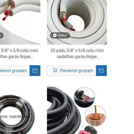
o
video
3/8″ × 5/8 collu mini
50 pēdu 3/8″ × 5/8 collu mini
ītas garās līnijas
sadalītas garās līnijas
s — iepriekš izolēta
komplekts — iepriekš izolēta
ara aukstumaģenta
HVAC aukstumnesēja līnija
vienot grozam
Pievienot grozam
caurule