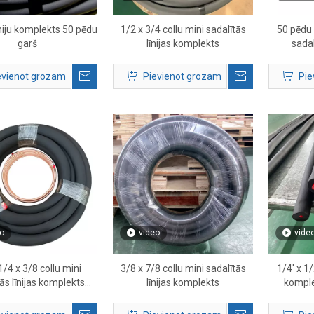
īniju komplekts 50 pēdu
1/2 x 3/4 collu mini sadalītās
50 pēdu 
garš
līnijas komplekts
sadal
komplekt
HVAC v
evienot grozam
Pievienot grozam
Pie
o
video
vide
1/4 x 3/8 collu mini
3/8 x 7/8 collu mini sadalītās
1/4' x 1/
ās līnijas komplekts
līnijas komplekts
komple
gaisa kondicionēšanas
aukstum
sistēmām