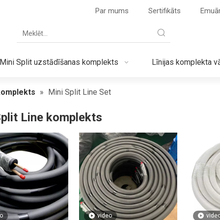
Par mums
Sertifikāts
Emuā
Mini Split uzstādīšanas komplekts
Līnijas komplekta v
 komplekts
»
Mini Split Line Set
plit Line komplekts
o
video
vide