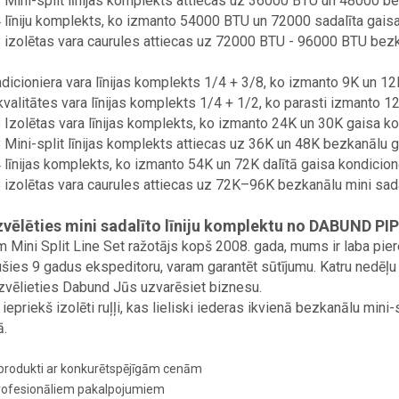
 Mini-split līnijas komplekts attiecas uz 36000 BTU un 48000 be
 līniju komplekts, ko izmanto 54000 BTU un 72000 sadalīta gaisa
 izolētas vara caurules attiecas uz 72000 BTU - 96000 BTU bezka
dicioniera vara līnijas komplekts 1/4 + 3/8, ko izmanto 9K un 12
valitātes vara līnijas komplekts 1/4 + 1/2, ko parasti izmanto 1
 Izolētas vara līnijas komplekts, ko izmanto 24K un 30K gaisa k
 Mini-split līnijas komplekts attiecas uz 36K un 48K bezkanālu g
 līnijas komplekts, ko izmanto 54K un 72K dalītā gaisa kondicion
 izolētas vara caurules attiecas uz 72K–96K bezkanālu mini sada
zvēlēties mini sadalīto līniju komplektu no DABUND PI
 Mini Split Line Set ražotājs kopš 2008. gada, mums ir laba pi
ušies 9 gadus ekspeditoru, varam garantēt sūtījumu. Katru ned
Izvēlieties Dabund Jūs uzvarēsiet biznesu.
 iepriekš izolēti ruļļi, kas lieliski iederas ikvienā bezkanālu min
ā.
i produkti ar konkurētspējīgām cenām
profesionāliem pakalpojumiem