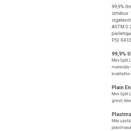
99,9% tīr
izmērus: 
izgatavot
ASTM G 2
pielieto
PSI R410 
99,9% tī
Mini Split
materiāls 
kvalitatīv
Plain E
Mini Split
griezt, kl
Plastma
Mēs uzstād
plastmasas