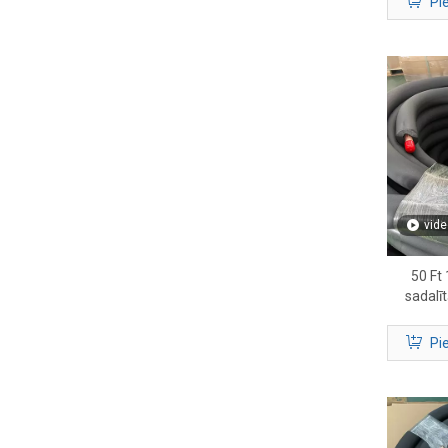
Pi
vide
50 Ft 
sadalīt
HVAC un 
Pi