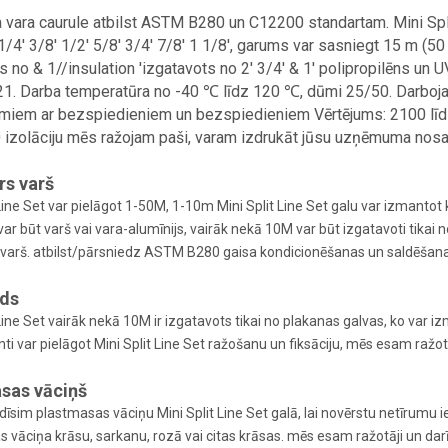
a vara caurule atbilst ASTM B280 un C12200 standartam. Mini Split
1/4' 3/8' 1/2' 5/8' 3/4' 7/8' 1 1/8', garums var sasniegt 15 m 
s no & 1//insulation 'izgatavots no 2' 3/4' & 1' polipropilēns un
1. Darba temperatūra no -40 ℃ līdz 120 ℃, dūmi 25/50. Darboj
jumiem ar bezspiedieniem un bezspiedieniem Vērtējums: 2100 lī
izolāciju mēs ražojam paši, varam izdrukāt jūsu uzņēmuma nosa
rs varš
 Line Set var pielāgot 1-50M, 1-10m Mini Split Line Set galu var izmantot 
var būt varš vai vara-alumīnijs, vairāk nekā 10M var būt izgatavoti tikai n
s varš. atbilst/pārsniedz ASTM B280 gaisa kondicionēšanas un saldēšana
nds
 Line Set vairāk nekā 10M ir izgatavots tikai no plakanas galvas, ko var i
ienti var pielāgot Mini Split Line Set ražošanu un fiksāciju, mēs esam raž
sas vāciņš
īsim plastmasas vāciņu Mini Split Line Set galā, lai novērstu netīrumu iek
 vāciņa krāsu, sarkanu, rozā vai citas krāsas. mēs esam ražotāji un darī