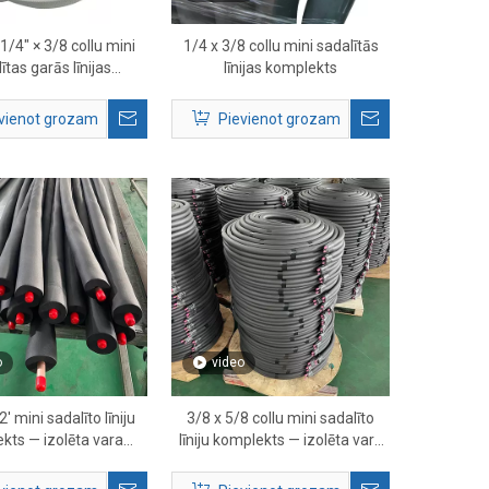
1/4″ × 3/8 collu mini
1/4 x 3/8 collu mini sadalītās
ītas garās līnijas
līnijas komplekts
s — iepriekš izolēta
ara aukstumaģenta
vienot grozam
Pievienot grozam
caurule
o
video
2' mini sadalīto līniju
3/8 x 5/8 collu mini sadalīto
kts — izolēta vara
līniju komplekts — izolēta vara
aģenta līnija HVAC
aukstumaģenta līnija HVAC
sistēmām
sistēmām