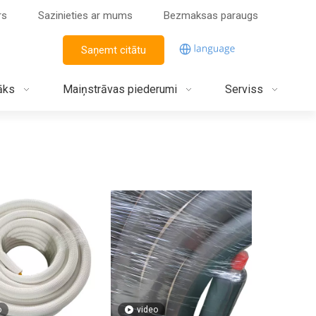
rs
Sazinieties ar mums
Bezmaksas paraugs
Saņemt citātu
āks
Maiņstrāvas piederumi
Serviss
o
video