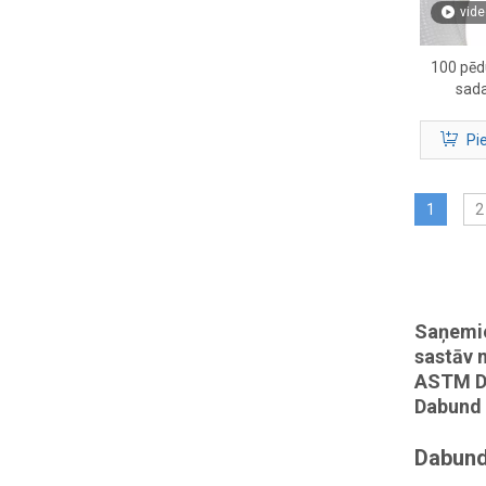
vide
100 pēdu
sada
komplek
līniju ko
Pi
1
2
Saņemie
sastāv 
ASTM D1
Dabund 
Dabund