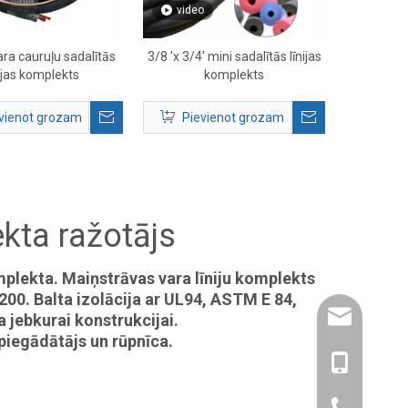
video
ara cauruļu sadalītās
3/8 'x 3/4' mini sadalītās līnijas
nijas komplekts
komplekts
vienot grozam
Pievienot grozam
ekta ražotājs
mplekta. Maiņstrāvas vara līniju komplekts
00. Balta izolācija ar UL94, ASTM E 84,
amysong@da
jebkurai konstrukcijai.
piegādātājs un rūpnīca.
86- 1515193