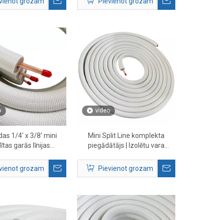
vienot grozam
Pievienot grozam
o
video
as 1/4' x 3/8' mini
Mini Split Line komplekta
ītas garās līnijas
piegādātājs | Izolētu vara
| Iepriekš izolēta vara
cauruļu ražotājs HVAC
esēja caurule HVAC
sistēmām
vienot grozam
Pievienot grozam
sistēmām