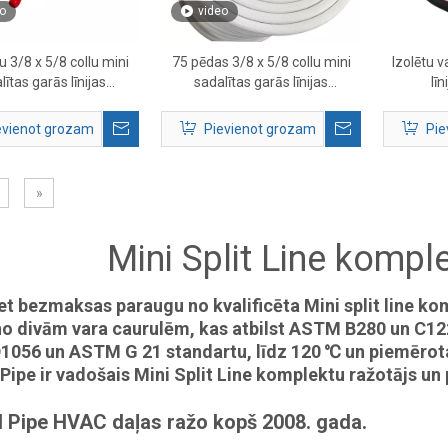
o
video
 3/8 x 5/8 collu mini
75 pēdas 3/8 x 5/8 collu mini
Izolētu v
lītas garās līnijas
sadalītas garās līnijas
lī
ts — pagarināts HVAC
komplekts — izolēts vara HVAC
mplekts ar izolētu vara
līniju komplekts
evienot grozam
Pievienot grozam
Pie
cauruli
»
Mini Split Line kompl
t bezmaksas paraugu no kvalificēta Mini split line ko
no divām vara caurulēm, kas atbilst ASTM B280 un C122
056 un ASTM G 21 standartu, līdz 120 ℃ un piemērota 
Pipe ir vadošais Mini Split Line komplektu ražotājs un 
 Pipe HVAC daļas ražo kopš 2008. gada.