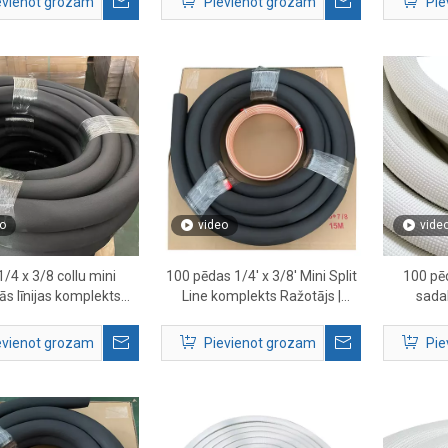
evienot grozam
Pievienot grozam
Pie
o
video
vide
1/4 x 3/8 collu mini
100 pēdas 1/4' x 3/8' Mini Split
100 pēd
ās līnijas komplekts
Line komplekts Ražotājs |
sadal
gaisa kondicionēšanas
Lielapjoma HVAC vara līnijas
komplekts 
sistēmām
komplekta piegādātājs
aukstumn
evienot grozam
Pievienot grozam
Pie