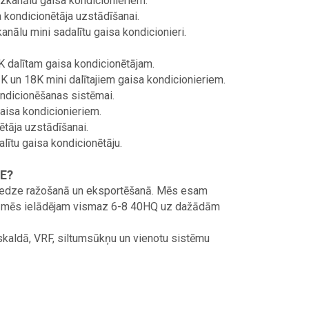
zkanālu gaisa kondicionieriem.
 kondicionētāja uzstādīšanai.
nālu mini sadalītu gaisa kondicionieri.
K dalītam gaisa kondicionētājam.
2K un 18K mini dalītajiem gaisa kondicionieriem.
ondicionēšanas sistēmai.
aisa kondicionieriem.
ētāja uzstādīšanai.
lītu gaisa kondicionētāju.
PE?
eredze ražošanā un eksportēšanā. Mēs esam
ēļu mēs ielādējam vismaz 6-8 40HQ uz dažādām
i-skaldā, VRF, siltumsūkņu un vienotu sistēmu