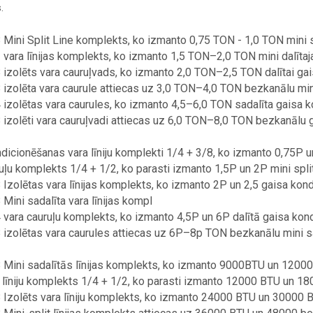
.
 Mini Split Line komplekts, ko izmanto 0,75 TON - 1,0 TON mini s
 vara līnijas komplekts, ko izmanto 1,5 TON–2,0 TON mini dalīta
 izolēts vara cauruļvads, ko izmanto 2,0 TON–2,5 TON dalītai ga
 izolēta vara caurule attiecas uz 3,0 TON–4,0 TON bezkanālu mini 
 izolētas vara caurules, ko izmanto 4,5–6,0 TON sadalīta gaisa k
 izolēti vara cauruļvadi attiecas uz 6,0 TON–8,0 TON bezkanālu g
dicionēšanas vara līniju komplekti 1/4 + 3/8, ko izmanto 0,75P 
uļu komplekts 1/4 + 1/2, ko parasti izmanto 1,5P un 2P mini spli
 Izolētas vara līnijas komplekts, ko izmanto 2P un 2,5 gaisa kon
 Mini sadalīta vara līnijas kompl
 vara cauruļu komplekts, ko izmanto 4,5P un 6P dalītā gaisa kond
 izolētas vara caurules attiecas uz 6P–8p TON bezkanālu mini sad
 Mini sadalītās līnijas komplekts, ko izmanto 9000BTU un 12000
 līniju komplekts 1/4 + 1/2, ko parasti izmanto 12000 BTU un 18
 Izolēts vara līniju komplekts, ko izmanto 24000 BTU un 30000 