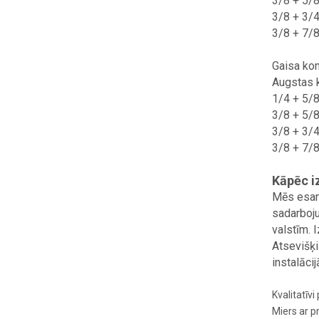
3/8 + 5/8
3/8 + 3/4
3/8 + 7/8
Gaisa kon
Augstas k
1/4 + 5/8
3/8 + 5/8
3/8 + 3/4
3/8 + 7/8
Kāpēc i
Mēs esam
sadarboj
valstīm. 
Atsevišķi
instalācij
Kvalitatīv
Miers ar 