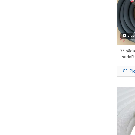
vide
75 pēdas
sadalīt
HVAC un 
Pi