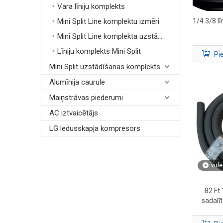
Vara līniju komplekts
Mini Split Line komplektu izmēri
1/4 3/8 l
Mini Split Line komplekta uzstādīšana
Līniju komplekts Mini Split
Pi
Mini Split uzstādīšanas komplekts
Alumīnija caurule
Maiņstrāvas piederumi
AC iztvaicētājs
LG ledusskapja kompresors
vide
82 Ft 
sadalīt
HVAC un 