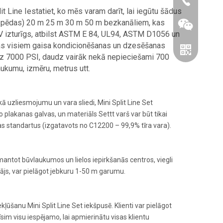
86-0519866
 Line Iestatiet, ko mēs varam darīt, lai iegūtu šādus
(50 pēdas) 20 m 25 m 30 m 50 m bezkanāliem, kas
 UV izturīgs, atbilst ASTM E 84, UL94, ASTM D1056 un
as visiem gaisa kondicionēšanas un dzesēšanas
dz 7000 PSI, daudz vairāk nekā nepieciešami 700
ukumu, izmēru, metrus utt.
kā uzliesmojumu un vara sliedi, Mini Split Line Set
o plakanas galvas, un materiāls Settt varš var būt tikai
s standartus (izgatavots no C12200 – 99,9% tīra vara).
Wechat
zmantot būvlaukumos un lielos iepirkšanās centros, viegli
Whatsapp
otājs, var pielāgot jebkuru 1-50 m garumu.
ļūšanu Mini Split Line Set iekšpusē. Klienti var pielāgot
sim visu iespējamo, lai apmierinātu visas klientu