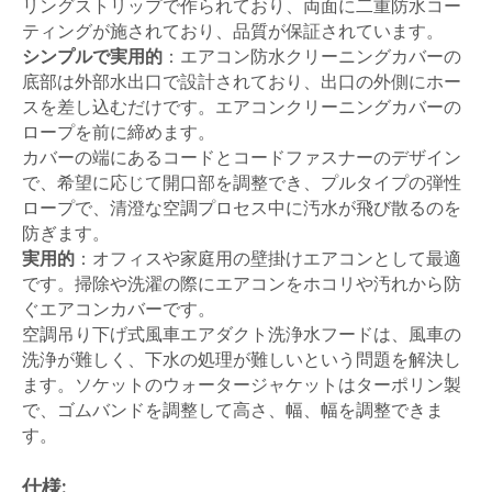
リングストリップで作られており、両面に二重防水コー
ティングが施されており、品質が保証されています。
シンプルで実用的
：エアコン防水クリーニングカバーの
底部は外部水出口で設計されており、出口の外側にホー
スを差し込むだけです。エアコンクリーニングカバーの
ロープを前に締めます。
カバーの端にあるコードとコードファスナーのデザイン
で、希望に応じて開口部を調整でき、プルタイプの弾性
ロープで、清澄な空調プロセス中に汚水が飛び散るのを
防ぎます。
実用的
：オフィスや家庭用の壁掛けエアコンとして最適
です。掃除や洗濯の際にエアコンをホコリや汚れから防
ぐエアコンカバーです。
空調吊り下げ式風車エアダクト洗浄水フードは、風車の
洗浄が難しく、下水の処理が難しいという問題を解決し
ます。ソケットのウォータージャケットはターポリン製
で、ゴムバンドを調整して高さ、幅、幅を調整できま
す。
仕様: