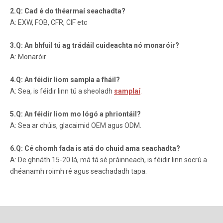
2.Q: Cad é do théarmaí seachadta?
A: EXW, FOB, CFR, CIF etc
3.Q: An bhfuil tú ag trádáil cuideachta nó monaróir?
A: Monaróir
4.Q: An féidir liom sampla a fháil?
A: Sea, is féidir linn tú a sheoladh
samplaí
.
5.Q: An féidir liom mo lógó a phriontáil?
A: Sea ar chúis, glacaimid OEM agus ODM.
6.Q: Cé chomh fada is atá do chuid ama seachadta?
A: De ghnáth 15-20 lá, má tá sé práinneach, is féidir linn socrú a
dhéanamh roimh ré agus seachadadh tapa.