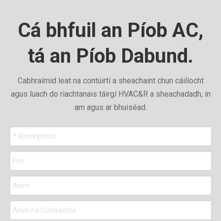
Cá bhfuil an Píob AC,
tá an Píob Dabund.
Cabhraímid leat na contúirtí a sheachaint chun cáilíocht
agus luach do riachtanais táirgí HVAC&R a sheachadadh, in
am agus ar bhuiséad.