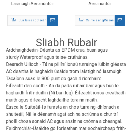
Lasmuigh Aeroiriúntóir
Aeroiriúntóir
Cuir leis an gCiseán
Cuir leis an gCiseán
Sliabh Rubair
Ardchaighdeáin-Déanta as EPDM crua, buan agus
sturdy.Waterproof agus taise-cruthúnas.
Dearadh Uilíoch - Tá na pillíní ionsú turrainge lúibín gléasta
AC deartha le haghaidh úsáide trom laistigh nó lasmuigh.
Tacaíonn suas le 800 punt do gach 4 ríomhaire.
Éifeacht den scoth - An dá pads rubair barr agus bun le
haghaidh frith-duillín (Ní bun log). Éifeacht ionsú creathadh
maith agus éifeacht laghdaithe torainn maith.
Éasca le Suiteáil-Is furasta an chos turraing-dhíonach a
shuiteáil, Níl le déanamh agat ach na scriúnna a chur trí
phoill chosa aonaid AC agus ansin na cnónna a cheangal.
Feidhmchlár-Úsáidte go forleathan mar eochaircheap frith-