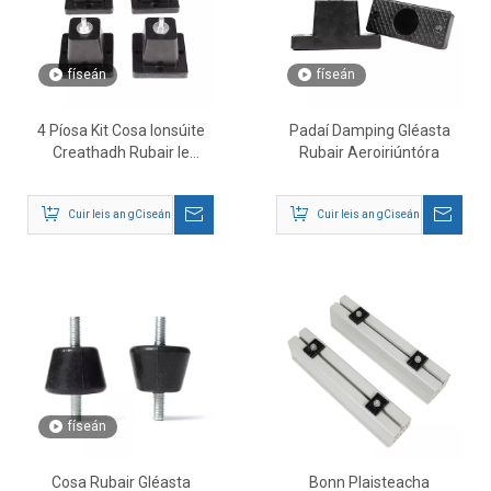
físeán
físeán
4 Píosa Kit Cosa Ionsúite
Padaí Damping Gléasta
Creathadh Rubair le
Rubair Aeroiriúntóra
haghaidh Mini Scoilt AC
Cuir leis an gCiseán
Cuir leis an gCiseán
físeán
Cosa Rubair Gléasta
Bonn Plaisteacha