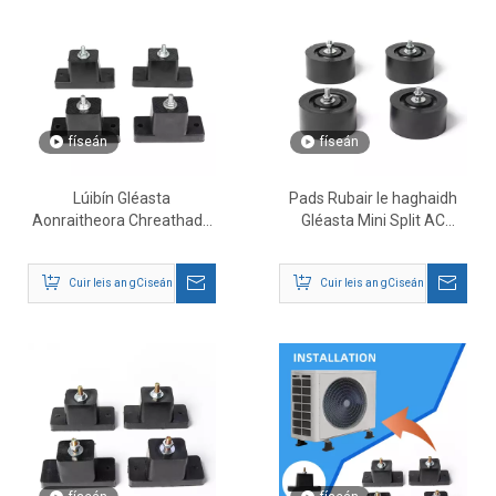
físeán
físeán
Lúibín Gléasta
Pads Rubair le haghaidh
Aonraitheora Chreathadh
Gléasta Mini Split AC
Rubair le haghaidh Mini-
Comhdhlúthadán
oiriúntóir Aeir Scoilte
Cuir leis an gCiseán
Cuir leis an gCiseán