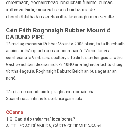
chreathadh, eochaircheap ionsúcháin fuaime, cumas
imthacaí láidir, oiriúnach don chuid is mó de
chomhdhlúthadán aerchóirithe lasmuigh mion scoilte.
Cén Fáth Roghnaigh Rubber Mount ó
DABUND PIPE
Táimid ag monaróir Rubber Mount ó 2008 bliain, tá taithí mhaith
againn ar tháirgeadh agus ar onnmhairiú. Táimid tar éis
comhoibriú le 9 mbliana seoltóir, is féidir leis an loingsiú a ráthú.
Gach seachtain déanaimid 6-8 40HQ ar a laghad a luchtú chuig
tíortha éagsúla. Roghnaigh Dabund Beidh an bua agat ar an
ngnó.
Táirgí ardchaighdeáin le praghsanna iomaíocha
Suaimhneas intinne le seirbhísí gairmiúla
CCanna
1.Q: Cad é do théarmaí íocaíochta?
A: TT, L/C AG RÉAMHRÁ, CÁRTA CREIDMHEASA srl