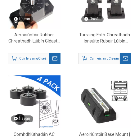
físeán
físeán
Aeroiriúntóir Rubber
Turraing Frith-Chreathadh
Chreathadh Lúibín Gléasta
Ionsúite Rubair Lúibín
4pcs
Gléasta
Cuir leis an gCiseán
Cuir leis an gCiseán
físeán
Comhdhlúthadán AC
Aeroiriúntóir Base Mount |