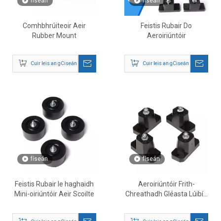
físeán
físeán
Comhbhrúiteoir Aeir
Feistis Rubair Do
Rubber Mount
Aeroiriúntóir
Cuir leis an gCiseán
Cuir leis an gCiseán
físeán
físeán
Feistis Rubair le haghaidh
Aeroiriúntóir Frith-
Mini-oiriúntóir Aeir Scoilte
Chreathadh Gléasta Lúibín
Turraing-Proof pads
Feistithe le haghaidh