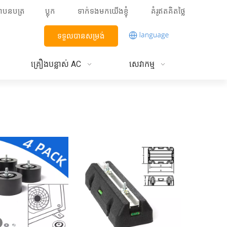
្ញាបនបត្រ
ប្លុក
ទាក់ទងមកយើងខ្ញុំ
គំរូឥតគិតថ្លៃ
ទទួលបានសម្រង់
គ្រឿងបន្លាស់ AC
សេវាកម្ម