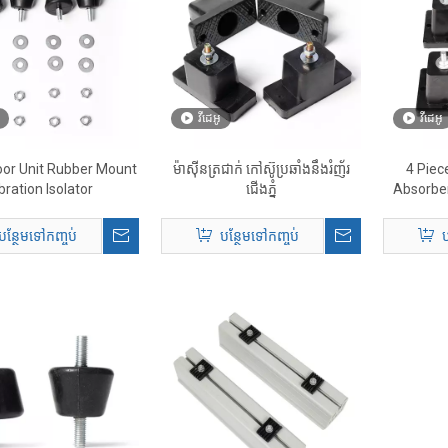
វីដេអូ
វីដេអូ
or Unit Rubber Mount
ម៉ាស៊ីនត្រជាក់ កៅស៊ូប្រឆាំងនឹងរំញ័រ
4 Piec
bration Isolator
ជើងភ្នំ
Absorber 
បន្ថែមទៅកញ្ចប់
បន្ថែមទៅកញ្ចប់
ប