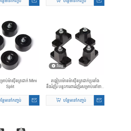
ន្ថែមទៅកញ្ចប់
បន្ថែមទៅកញ្ចប់
វីដេអូ
្រាប់ម៉ាស៊ីនត្រជាក់ Mini
តង្កៀបម៉ោនម៉ាស៊ីនត្រជាក់ប្រឆាំង
Split
នឹងរំញ័រ បន្ទះការពាររំញ័រសម្រាប់នៅខាង
ក្រៅ
ន្ថែមទៅកញ្ចប់
បន្ថែមទៅកញ្ចប់