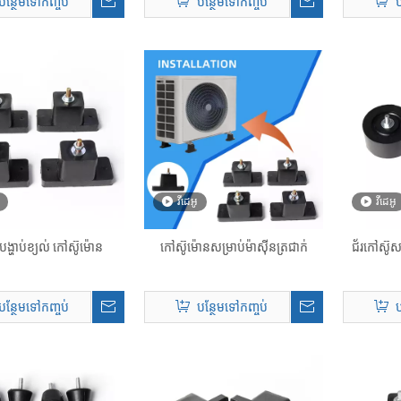
បន្ថែមទៅកញ្ចប់
បន្ថែមទៅកញ្ចប់
ប
វីដេអូ
វីដេអូ
បង្ហាប់ខ្យល់ កៅស៊ូម៉ោន
កៅស៊ូម៉ោនសម្រាប់ម៉ាស៊ីនត្រជាក់
ជ័រកៅស៊ូសម
បន្ថែមទៅកញ្ចប់
បន្ថែមទៅកញ្ចប់
ប