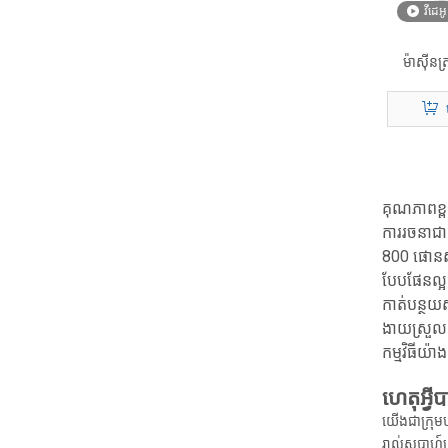
វីដេអូ
ម៉ាស៊ីនត
គុណភាពខ្ព
ការរចនាជាស
800 ផោនសម្
បែបផែនល្អឥ
កាត់បន្ថយ
ងាយស្រួលត
កម្មវិធីយ៉
ហេតុអ្វ
យើងជាក្រុមហ
រាល់សប្តាហ