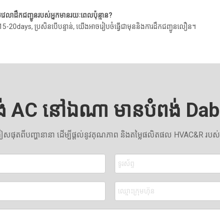
វេលាដឹកជញ្ជូនរបស់អ្នកមានរយៈពេលប៉ុន្មាន?
 15-20days, ប្រសិនបើបន្ទាន់, យើងអាចរៀបចំធ្វើជាមុននិងការដឹកជញ្ជូនលឿន។
ង់ AC នៅឯណា មានបំពង់ Da
សផុតពីបញ្ហានានា ដើម្បីផ្តល់នូវគុណភាព និងតម្លៃផលិតផល HVAC&R របស់អ្ន