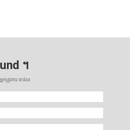
bund ។
កត្រូវការ ទាន់ពេ