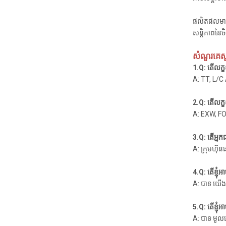
ផលិតផលមានគ
សន្តិភាពនៃចិត
សំណួរគេស
1.Q: តើលក្ខខ
A: TT, L/
2.Q: តើលក្ខខ
A: EXW, FO
3.Q: តើអ្នក
A: ក្រុមហ៊ុ
4.Q: តើខ្ញុ
A: បាទ យើង
5.Q: តើខ្ញុំអ
A: បាទ មូ