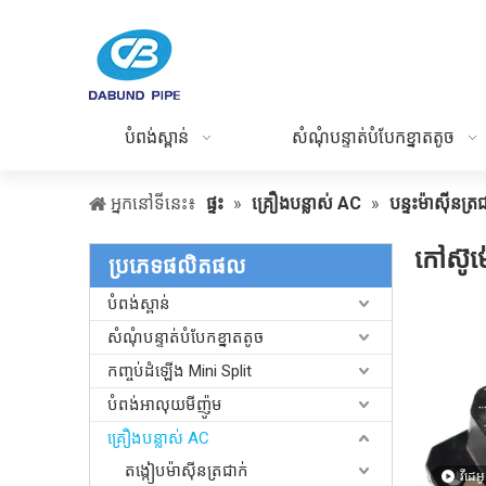
បំពង់ស្ពាន់
សំណុំបន្ទាត់បំបែកខ្នាតតូច
អ្នកនៅទីនេះ៖
ផ្ទះ
»
គ្រឿងបន្លាស់ AC
»
បន្ទះម៉ាស៊ីនត្រ
កៅស៊ូម
ប្រភេទផលិតផល
បំពង់ស្ពាន់
សំណុំបន្ទាត់បំបែកខ្នាតតូច
កញ្ចប់ដំឡើង Mini Split
បំពង់អាលុយមីញ៉ូម
គ្រឿងបន្លាស់ AC
តង្កៀបម៉ាស៊ីនត្រជាក់
វីដេអូ