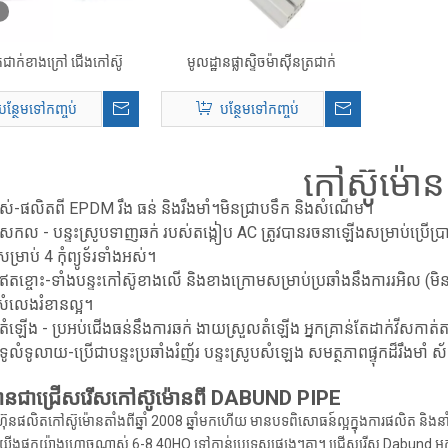
្រជាក់ខាងក្រៅ ជើងកៅស៊ូ
មូលដ្ឋានផ្លាស្ទិចម៉ាស៊ីនត្រជាក់
បន្ថែមទៅកញ្ចប់
បន្ថែមទៅកញ្ចប់
កៅស៊ូម៉ោន
ស់-ផលិតពី EPDM រឹង ធន់ និងរឹងមាំ។មិនជ្រាបទឹក និងសំណើម។
កល - បន្ទះស្រូបទាញឆក់ របស់តង្កៀប AC ត្រូវបានរចនាឡើងសម្រាប់ប្រើប្រាស់ក្
រាប់ 4 កុំព្យូទ័រទាំងអស់។
តខ្ចោះ-ទាំងបន្ទះកៅស៊ូខាងលើ និងខាងក្រោមសម្រាប់ប្រឆាំងនឹងការរអិល (មិន
សំលេងរំខានល្អ។
ំឡើង - ប្រអប់ជើងធន់នឹងការឆក់ ងាយស្រួលតំឡើង អ្នកគ្រាន់តែដាក់វីសកាត់តា
ាងទូលំទូលាយ-ប្រើជាបន្ទះប្រឆាំងរំញ័រ បន្ទះស្រូបសំឡេង សមត្ថភាពផ្ទុកដ៏រឹងមាំ
ីបានជាជ្រើសរើសកៅស៊ូម៉ោនពី
DABUND PIPE
៊ុនផលិតកៅស៊ូម៉ោនតាំងពីឆ្នាំ 2008 ឆ្នាំមកហើយ មានបទពិសោធន៍ល្អក្នុងការផលិត និងន
៍យើងផ្ទុកយ៉ាងហោចណាស់ 6-8 40HQ ទៅកាន់ប្រទេសផ្សេងៗគ្នា។ ជ្រើសរើស Dabund អ្នក