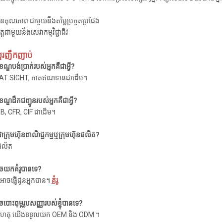
ុណភាព ជាមួយនឹងតម្លៃប្រកួតប្រជែង
្តជាមួយនឹងសេវាកម្មវិជ្ជាជីវៈ
ួរញឹកញាប់
ណ្ឌបង់ប្រាក់របស់អ្នកគឺជាអ្វី?
C AT SIGHT, កាតឥណទានជាដើម។
ណ្ឌដឹកជញ្ជូនរបស់អ្នកគឺជាអ្វី?
B, CFR, CIF ជាដើម។
ជាក្រុមហ៊ុនពាណិជ្ជកម្មឬក្រុមហ៊ុនផលិត?
នផលិត
ំអាចយកគំរូបានទេ?
អាចផ្ញើជូនអ្នកបាន។
គំរូ
.
ាចបោះពុម្ពរូបសញ្ញារបស់ខ្ញុំបានទេ?
លហេតុ យើងទទួលយក OEM និង ODM ។