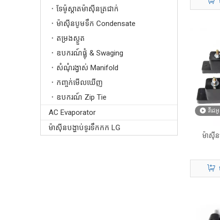
ទែម៉ូស្ដាតម៉ាស៊ីនត្រជាក់
ម៉ាស៊ីនបូមទឹក Condensate
តម្រងស្ងួត
ឧបករណ៍ផ្លុំ & Swaging
សំណុំរង្វាស់ Manifold
កញ្ចក់មើលឃើញ
ឧបករណ៍ Zip Tie
វីដេអូ
AC Evaporator
ម៉ាស៊ីនបង្ហាប់ទូរទឹកកក LG
ម៉ាស៊ីន