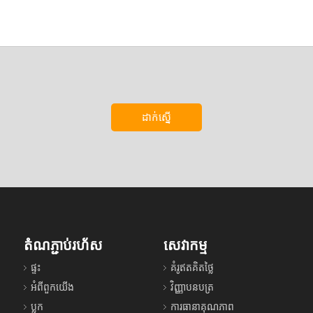
ដាក់ស្នើ
តំណភ្ជាប់រហ័ស
សេវាកម្ម
ផ្ទះ
គំរូឥតគិតថ្លៃ
អំពីពួកយើង
វិញ្ញាបនបត្រ
ប្លុក
ការធានាគុណភាព