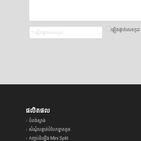
ផលិតផល
បំពង់ស្ពាន់
សំណុំបន្ទាត់បំបែកខ្នាតតូច
កញ្ចប់ដំឡើង Mini Split