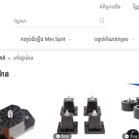
អំពីពួកយើង
វិញ
កញ្ចប់ដំឡើង Mini Split
បន្ទាត់កំណត់គម្រប
ជាក់
»
កៅស៊ូម៉ោន
៉ោន
វីដេអូ
វីដេអូ