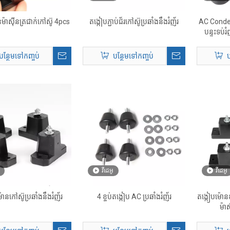
ម៉ាស៊ីនត្រជាក់កៅស៊ូ 4pcs
តង្កៀបភ្ជាប់ជ័រកៅស៊ូប្រឆាំងនឹងរំញ័រ
AC Conde
បន្ទះទប់រ
បន្ថែមទៅកញ្ចប់
បន្ថែមទៅកញ្ចប់
ប
វីដេអូ
វីដេអូ
៉ោនកៅស៊ូប្រឆាំងនឹងរំញ័រ
4 ខ្ចប់តង្កៀប AC ប្រឆាំងរំញ័រ
តង្កៀបម៉ោន
ម៉ាស