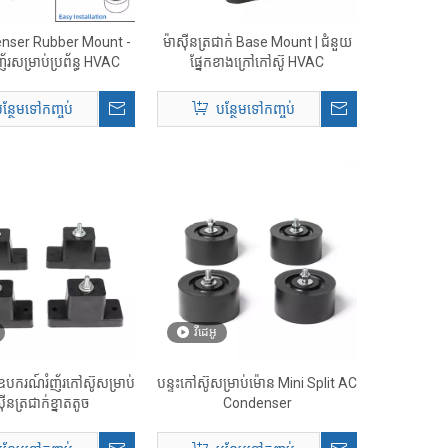
nser Rubber Mount -
ម៉ាស៊ីនត្រជាក់ Base Mount | ជំនួយ
ំញ័រសម្រាប់ប្រព័ន្ធ HVAC
ផ្នែកខាងក្រៅកៅស៊ូ HVAC
ន្ថែមទៅកញ្ចប់
បន្ថែមទៅកញ្ចប់
វីដេអូ
ឧបករណ៍រំញ័រកៅស៊ូសម្រាប់
បន្ទះកៅស៊ូសម្រាប់ម៉ោន Mini Split AC
៊ីនត្រជាក់ខ្នាតតូច
Condenser