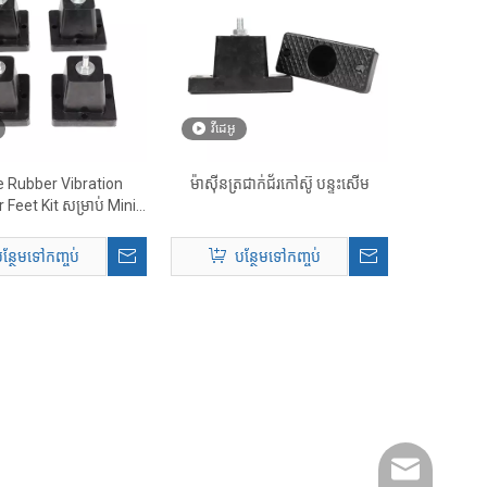
វីដេអូ
e Rubber Vibration
ម៉ាស៊ីនត្រជាក់ជ័រកៅស៊ូ បន្ទះសើម
Feet Kit សម្រាប់ Mini
Split AC
ន្ថែមទៅកញ្ចប់
បន្ថែមទៅកញ្ចប់
amysong@da