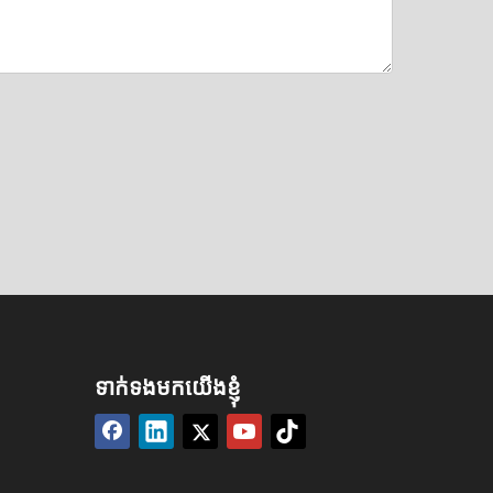
ទាក់ទងមកយើងខ្ញុំ