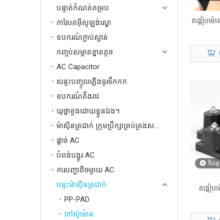
បន្ទាត់កំណត់គម្រប
តង្កៀបម៉ោន
កាសែតអ៊ីសូឡង់ស្នោ
ឧបករណ៍ភ្ជាប់ស្ពាន់
កញ្ចប់សម្អាតខ្នាតតូច
AC Capacitor
សន្ទះបញ្ចូលភ្លើងទូរទឹកកក
ឧបករណ៍តឹងរាវ
យុថ្កាខួងដោយខ្លួនឯង។
ម៉ាស៊ីនត្រជាក់ ក្រុមប្រឹក្សាគ្រប់គ្រងសកល
ផ្តាច់ AC
បំពង់បង្ហូរ AC
វីដេអូ
ការបញ្ជាពីចម្ងាយ AC
បន្ទះម៉ាស៊ីនត្រជាក់
តង្កៀបម
PP-PAD
កៅស៊ូម៉ោន