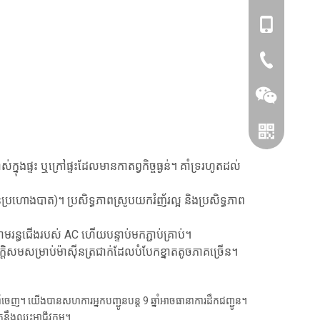
៨៦- 1515193
86-0519866
នុងផ្ទះ ឬក្រៅផ្ទះដែលមានកាតព្វកិច្ចធ្ងន់។ គាំទ្ររហូតដល់
ប្រហោងបាត)។ ប្រសិទ្ធភាពស្រូបយករំញ័រល្អ និងប្រសិទ្ធភាព
មរន្ធជើងរបស់ AC ហើយបន្ទាប់មកភ្ជាប់គ្រាប់។
 ស័ក្តិសមសម្រាប់ម៉ាស៊ីនត្រជាក់ដែលបំបែកខ្នាតតូចភាគច្រើន។
Wechat
Whatsapp
ាំចេញ។ យើងបានសហការអ្នកបញ្ជូនបន្ត 9 ឆ្នាំអាចធានាការដឹកជញ្ជូន។
នឹងឈ្នះអាជីវកម្ម។