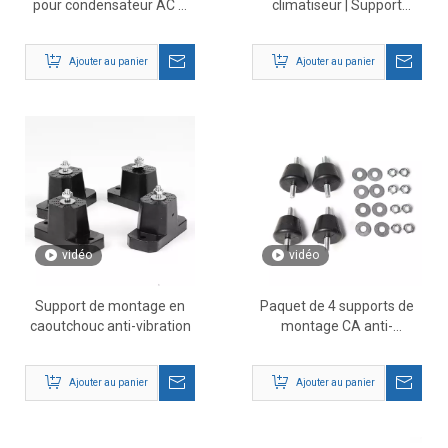
pour condensateur AC –
climatiseur | Support
Coussinets anti-vibrations
d'unité extérieure CVC en
absorbant les chocs pour
caoutchouc
Ajouter au panier
Ajouter au panier
systèmes CVC
vidéo
vidéo
Support de montage en
Paquet de 4 supports de
caoutchouc anti-vibration
montage CA anti-
vibrations
Ajouter au panier
Ajouter au panier