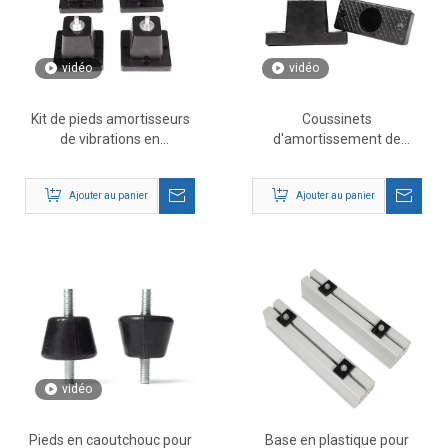
vidéo
vidéo
Kit de pieds amortisseurs
Coussinets
de vibrations en
d'amortissement de
caoutchouc, 4 pièces, pour
montage en caoutchouc
Mini Split AC
pour climatiseur
Ajouter au panier
Ajouter au panier
vidéo
Pieds en caoutchouc pour
Base en plastique pour