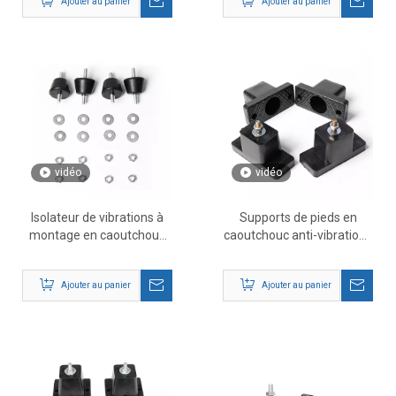
Ajouter au panier
Ajouter au panier
l'extérieur
vidéo
vidéo
Isolateur de vibrations à
Supports de pieds en
montage en caoutchouc
caoutchouc anti-vibrations
pour unité extérieure AC
pour climatiseur
Ajouter au panier
Ajouter au panier