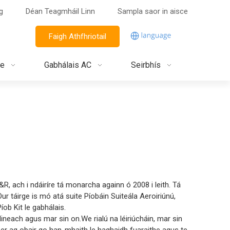
g
Déan Teagmháil Linn
Sampla saor in aisce
Faigh Athfhriotail
ne
Gabhálais AC
Seirbhís
, ach i ndáiríre tá monarcha againn ó 2008 i leith. Tá
ur táirge is mó atá suite Píobáin Suiteála Aeroiriúnú,
íob Kit le gabhálais.
dineach agus mar sin on.We rialú na léiriúcháin, mar sin