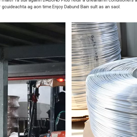
e.We maith Tá súil againn DABUND Píob féidir a dhéanamh conditioners
 ár gcuideachta ag aon time.Enjoy Dabund Bain sult as an saol.