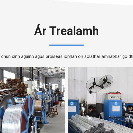
Ár Trealamh
 chun cinn againn agus próiseas iomlán ón soláthar amhábhar go dtí 