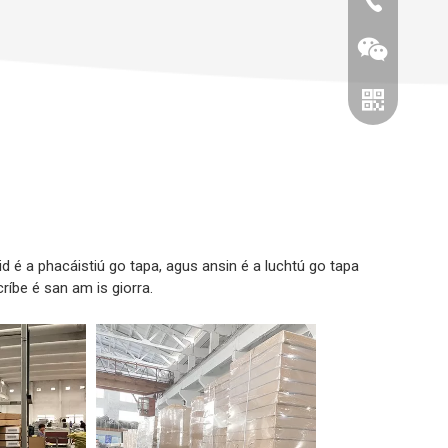
86-0519866
 é a phacáistiú go tapa, agus ansin é a luchtú go tapa
Wechat
íbe é san am is giorra.
Whatsapp