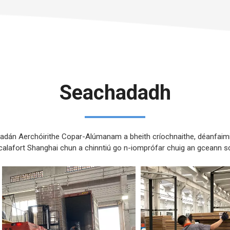
Seachadadh
adán Aerchóirithe Copar-Alúmanam a bheith críochnaithe, déanfaimid
calafort Shanghai chun a chinntiú go n-iomprófar chuig an gceann scr