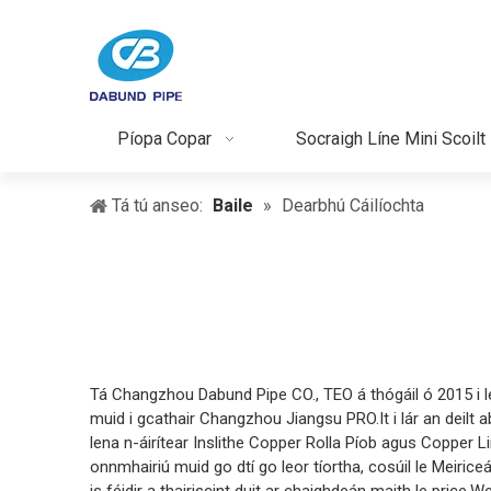
Píopa Copar
Socraigh Líne Mini Scoilt
Tá tú anseo:
Baile
»
Dearbhú Cáilíochta
Tá Changzhou Dabund Pipe CO., TEO á thógáil ó 2015 i le
muid i gcathair Changzhou Jiangsu PRO.It i lár an deilt a
lena n-áirítear Inslithe Copper Rolla Píob agus Copper Li
onnmhairiú muid go dtí go leor tíortha, cosúil le Meiric