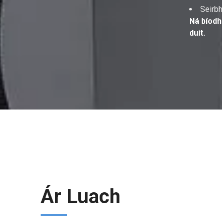
Seirbh
Ná bíodh
duit.
Ár Luach