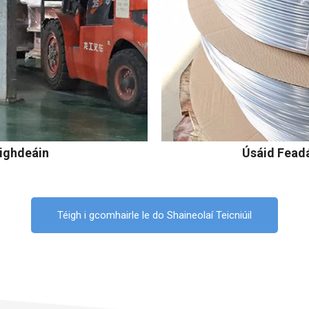
ighdeáin
Úsáid Fead
Téigh i gcomhairle le do Shaineolaí Teicniúil