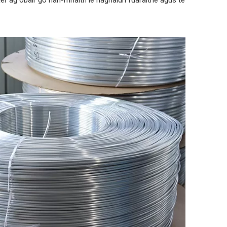
 aer ag obair go han-mhaith le haghaidh fuaraithe agus te