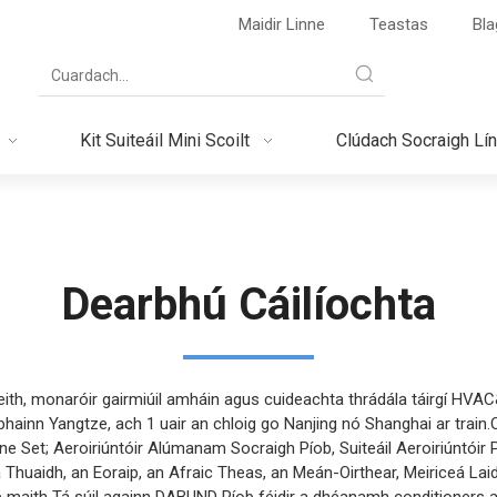
Maidir Linne
Teastas
Bla
Kit Suiteáil Mini Scoilt
Clúdach Socraigh Lí
Dearbhú Cáilíochta
ith, monaróir gairmiúil amháin agus cuideachta thrádála táirgí HVAC&R
bhainn Yangtze, ach 1 uair an chloig go Nanjing nó Shanghai ar train.O
ne Set; Aeroiriúntóir Alúmanam Socraigh Píob, Suiteáil Aeroiriúntóir P
eá Thuaidh, an Eoraip, an Afraic Theas, an Meán-Oirthear, Meiriceá Lai