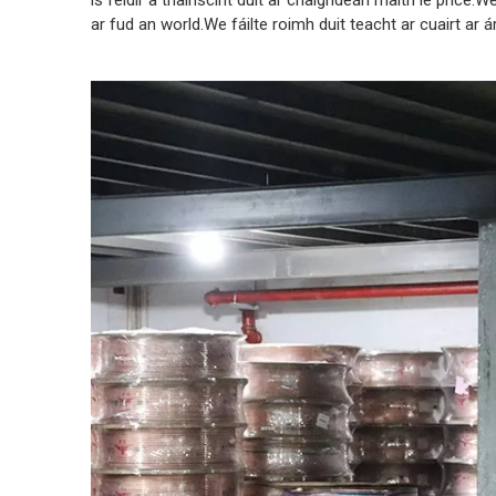
is féidir a thairiscint duit ar chaighdeán maith le pric
ar fud an world.We fáilte roimh duit teacht ar cuairt ar